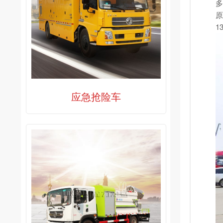
多
原
1
应急抢险车