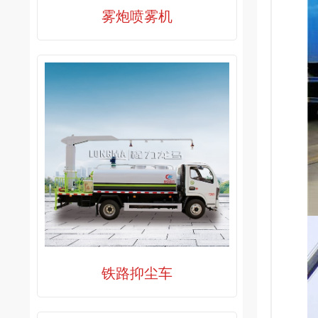
雾炮喷雾机
铁路抑尘车