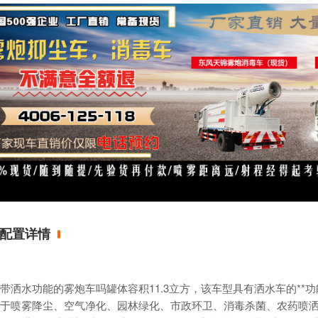
配置详情
带洒水功能的
雾炮车
吗罐体容积11.3立方，该车型具有洒水车的*
于喷雾降尘、空气净化、园林绿化、市政环卫、消毒杀菌、农药喷洒等用