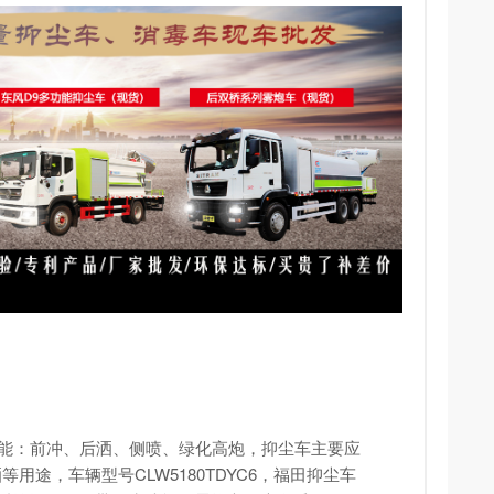
*功能：前冲、后洒、侧喷、绿化高炮，
抑尘车
主要应
途，车辆型号CLW5180TDYC6，福田抑尘车