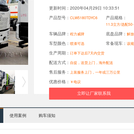
更新时间：2020年04月29日 10:33:51
产品型号：
产品规格：
CLW5180TDYC6
11.3立方/选配50
车辆品牌：
底盘品牌：
程力威牌
解放
车型颜色：
常备现车：
喷漆可选
该规
生产周期：
订单下达后7天内交货
配送方式：
自提，送货上门，海外配送
售后服务：
上装服务上门，一年或三万公里
优惠价格：
￥电议
使用案例
购车须知