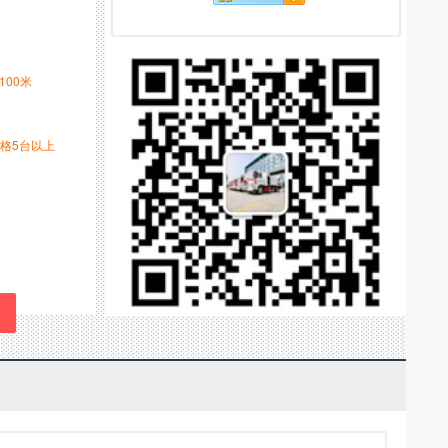
-100米
格5台以上