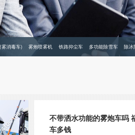
喷雾消毒车)
雾炮喷雾机
铁路抑尘车
多功能除雪车
除冰
不带洒水功能的雾炮车吗 
车多钱