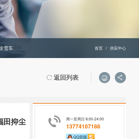
除雪车
首页
/
供应中心
返回列表



福田抑尘
周一至周日 8:00-24:00
13774107188