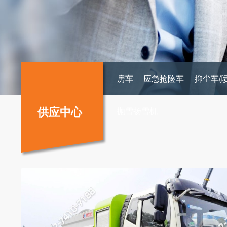
房车
应急抢险车
抑尘车(
供应中心
抛雪扬雪机