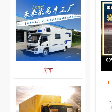
房车
不
用