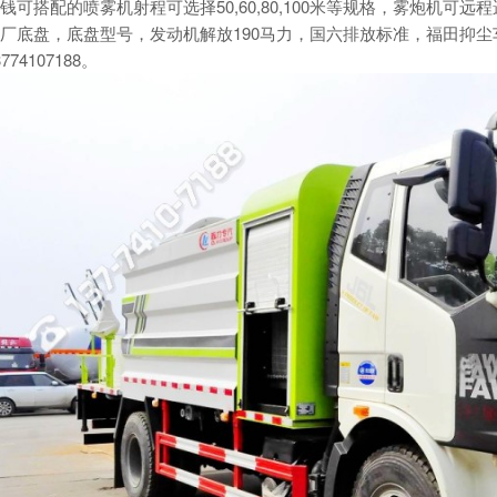
钱可搭配的
喷雾机
射程可选择50,60,80,100米等规格，
雾炮机
可远程
厂底盘，底盘型号，发动机解放190马力，国六排放标准，福田抑
3774107188。