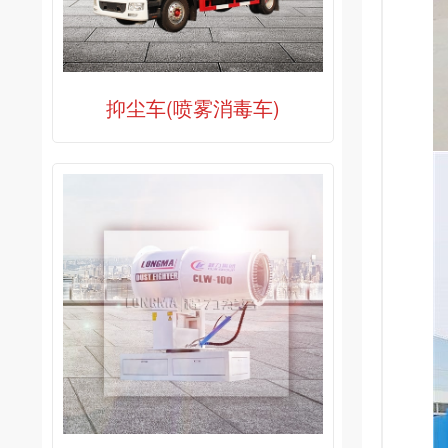
抑尘车(喷雾消毒车)