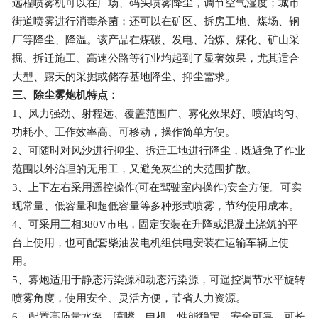
远程喷雾机可以在广场、码头喷雾降尘，调节空气湿度；城市
街道喷雾进行消毒杀菌；还可以在矿区、拆房工地、煤场、钢
厂等降尘、降温。该产品在煤碳、发电、冶炼、煤化、矿山采
掘、拆迁施工、高速公路等行业均起到了显著效果，尤其适合
大型、露天的采掘或储存基地降尘、抑尘需求。
三、除尘雾炮机特点：
1、风力强劲、射程远、覆盖范围广、雾化效果好、喷洒均匀、
功耗小、工作效率高、可移动，操作简单方便。
2、可随时对风沙进行抑尘、拆迁工地进行降尘，既避免了作业
范围以外治理的无用工，又避免灰尘的大范围扩散。
3、上下左右采用遥控操作(可在驾驶室内操作)安全方便。可实
现常量、低容量和超低容量等多种形式喷雾，节约使用成本。
4、可采用三相380V市电，固定安装在升降或混凝土浇筑的平
台上使用，也可配套柴油发电机组供电安装在运输车辆上使
用。
5、雾炮适用于静态污染源和动态污染源，可遥控调节水平旋转
喷雾角度，使用安全、灵活方便，节省人力资源。
6、配置高质量水泵、喷嘴、电机、性能稳定、安全可靠，可长