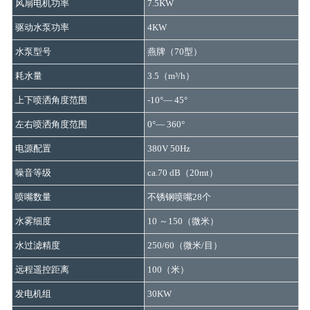
风扇电机功率
7.5KW
驱动水泵功率
4KW
水泵型号
燕牌（70型）
耗水量
3.5（m³/h）
上下喷洒角度范围
-10°— 45°
左右喷洒角度范围
0°— 360°
电源配置
380V 50Hz
噪音等级
ca.70 dB（20mt）
喷嘴数量
不锈钢喷嘴28个
水雾细度
10 ～150（微米）
水过滤精度
250/60（微米/目）
远程遥控距离
100（米）
发电机组
30KW