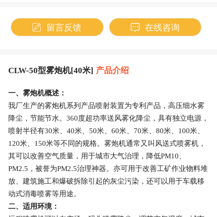
留言反馈
在线咨询
CLW-50型雾炮机[40米]
产品介绍
一、
雾炮机
概述：
我厂生产的雾炮机系列产品喷射装置为专利产品，高压细水雾
降尘，节能节水。360度超功率送风雾化降尘，具有独立电源，
喷射半径有30米、40米、50米、60米、70米、80米、100米、
120米、150米等不同的规格。雾炮机通常又叫风送式
喷雾机
，
其可以改善空气质量，用于城市大气治理，降低PM10、
PM2.5，被誉为PM2.5治理神器。亦可用于改善工矿作业物料堆
放、建筑施工和爆破拆除引起的灰尘污染，还可以用于车载移
动式消毒喷雾等用途。
二、适用环境：