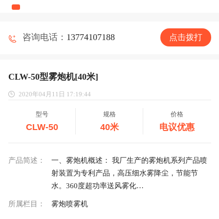
咨询电话：
13774107188
点击拨打
CLW-50型雾炮机[40米]
2020年04月11日 17:19:44
型号
规格
价格
CLW-50
40米
电议优惠
产品简述：
一、雾炮机概述： 我厂生产的雾炮机系列产品喷
射装置为专利产品，高压细水雾降尘，节能节
水。360度超功率送风雾化…
所属栏目：
雾炮喷雾机