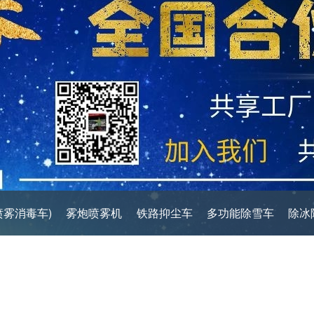
喷雾消毒车)
雾炮喷雾机
铁路抑尘车
多功能除雪车
除冰