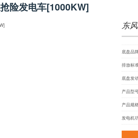
险发电车[1000KW]
东风
底盘品
排放标
底盘发
产品型
产品规
发电机