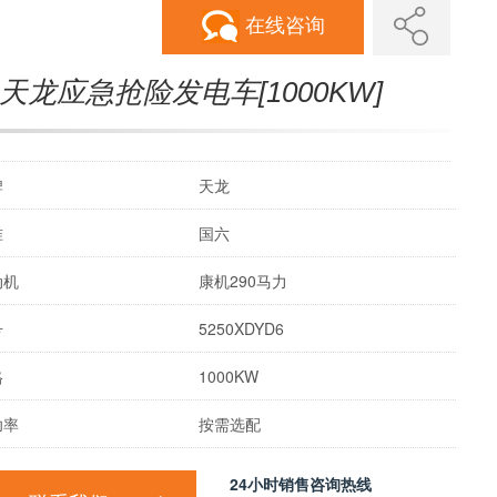
在线咨询
天龙应急抢险发电车[1000KW]
牌
天龙
准
国六
动机
康机290马力
号
5250XDYD6
格
1000KW
功率
按需选配
24小时销售咨询热线