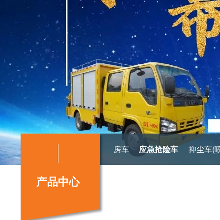
房车
应急抢险车
抑尘车(
产品中心
抛雪扬雪机