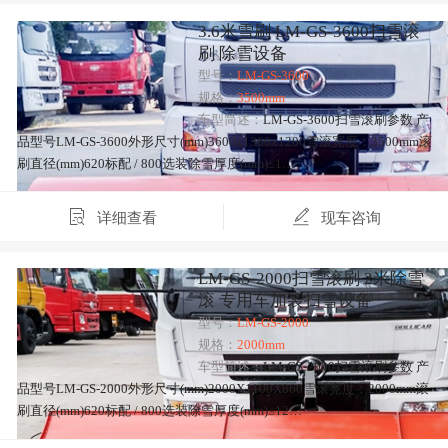
3.6米雪刷 LM-GS-3600扫雪滚
刷 除雪设备
型号：
LM-GS-3600
规格：
3500mm
车型简述：
LM-GS-3600扫雪滚刷参数 产
品型号LM-GS-3600外形尺寸(mm)3600x1360x1200雪滚宽度：3500mm滚
刷直径(mm)620标配 / 800选装除雪厚度(mm)≤1…
详细查看
现车咨询
LM-GS-2000扫雪滚刷 2米除雪
滚 专用车加装扫雪设备
型号：
LM-GS-2000
规格：
2000mm
车型简述：
LM-GS-2000扫雪滚刷参数 产
品型号LM-GS-2000外形尺寸(mm)2000X1100X860雪滚宽度：2000mm滚
刷直径(mm)620标配 / 800选装除雪厚度(mm)≤12…