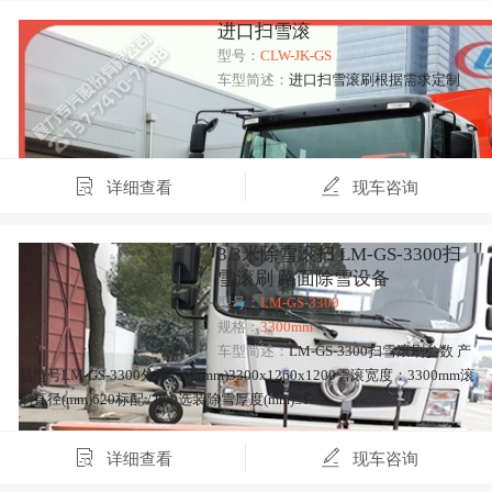
进口扫雪滚
型号：
CLW-JK-GS
车型简述：
进口扫雪滚刷根据需求定制
详细查看
现车咨询
3.3米除雪滚扫 LM-GS-3300扫
雪滚刷 路面除雪设备
型号：
LM-GS-3300
规格：
3300mm
车型简述：
LM-GS-3300扫雪滚刷参数 产
品型号LM-GS-3300外形尺寸(mm)3300x1260x1200雪滚宽度：3300mm滚
刷直径(mm)620标配 / 800选装除雪厚度(mm)≤1…
详细查看
现车咨询