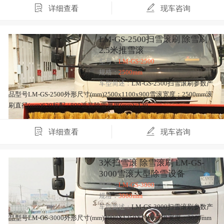
详细查看
现车咨询
LM-GS-2500扫雪滚刷 除雪刷
2.5米推雪滚
型号：
LM-GS-2500
规格：
2500mm
车型简述：
LM-GS-2500扫雪滚刷参数产
品型号LM-GS-2500外形尺寸(mm)2500x1100x900雪滚宽度：2500mm滚
刷直径(mm)620标配 / 800选装除雪厚度(mm)≤120…
详细查看
现车咨询
3米扫雪滚 除雪滚刷 LM-GS-
3000雪滚大型除雪设备
型号：
LM-GS-3000
规格：
3000mm
车型简述：
LM-GS-3000扫雪滚刷参数产
品型号LM-GS-3000外形尺寸(mm)3000X1250X1100雪滚宽度：3000mm