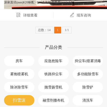
滚刷直径(mm)620标配 / 800选装除雪厚度(mm)≤12…
详细查看
现车咨询
总数：14
1
1/1
产品分类
房车
应急抢险车
抑尘车(喷雾消毒
车)
雾炮喷雾机
铁路抑尘车
多功能除雪车
除冰除雪车
抛雪扬雪机
除雪铲
扫雪滚
融雪剂撒布机
清洗车