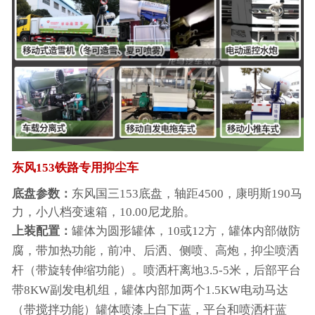
东风153铁路专用抑尘车
底盘参数：
东风国三153底盘，轴距4500，康明斯190马
力，小八档变速箱，10.00尼龙胎。
上装配置：
罐体为圆形罐体，10或12方，罐体内部做防
腐，带加热功能，前冲、后洒、侧喷、高炮，抑尘喷洒
杆（带旋转伸缩功能）。喷洒杆离地3.5-5米，后部平台
带8KW副发电机组，罐体内部加两个1.5KW电动马达
（带搅拌功能）罐体喷漆上白下蓝，平台和喷洒杆蓝