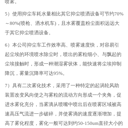
喷雾。
5）使用抑尘车耗水量相比其它抑尘喷洒设备可节约70%
～80%(喷枪、洒水机车)，且水雾覆盖粉尘面积远远大
于其它抑尘喷洒设备。
6）本公司抑尘车工作效率高、喷雾速度快，对容易引
起尘埃的环境喷水除尘时，喷出的雾粒细小、与飘起的
尘埃接触时，形成一种潮湿雾状体，能快速将尘埃抑制
降沉，雾量沉降率可达95%。
7）具有二次雾化技术，采用了一种特定的起涡轮风助
装置改变风向使之与雾粒的流动方向形成一个夹角，促
进水雾化充分，当雾滴从喷嘴中喷出后在喷雾区域被高
速高压气流进一步破碎，并使雾滴的速度逐渐增加，提
高了雾化程度，雾化一般可达到约50-150um直径大小的