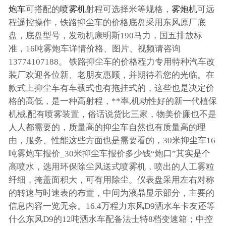
炮车
可搭配的
喷雾机
射程可选择米等规格，
雾炮机
可远
程遥控操作，铁路抑尘车的价格底盘采用东风原厂底
盘，底盘型号，发动机康明斯190马力，国五排放标
准，16吨雾炮车详情价格、图片、视频请咨询
13774107188。 铁路抑尘车的价格程力专用特种汽车改
装厂欢迎各位新、老朋友惠顾，并期待着您的光临。在
款式上抑尘车有车载式也有拖挂式的，这些也是决定价
格的高低，是一种高射程，**率,机动性好的新一代植保
机械,配有喷雾装置，俗话说货比三家，物美价廉也不是
人人都需要的，质量高的抑尘车自然也有质量高的理
由，服务、性能这些方面也是需要看的，30米抑尘车16
吨雾炮车报价_30米抑尘车报价多少钱“炮口”其实是个
高喷水，选用环保除尘风送式喷雾机，喷出的人工雾粒
纤细，掩盖面积大，可有用除尘。仪表盘采用左右对称
的转速与时速表的布置，中间为液晶显示部分，主要的
信息内容一览无余。16.4万程力东风D9洒水车卡友还等
什么东风D9的12吨洒水车配备法士特8档变速箱；中控