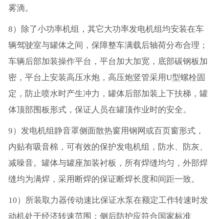
雾滴。
8）除了小功率机组，其它大功率发电机组均安装在车
辆驾驶室与罐体之间，保障整车满载后轴荷分布合理；
车辆后部加装操作平台，平台加大加宽，底部碳钢板加
密，平台上安装高压水炮，高压炮竖管采用U型螺栓固
定，防止喷水时产生冲力，罐体后部加装上下扶梯，罐
体顶部围板形式，保证人员在罐顶作业时的安全。
9）发电机组静音罩侧面散热窗用钢网或百页窗形式，
内贴有吸音棉，可有效的保护发电机组，防水、防灰、
减噪音。罐体与罐座加装衬板，所有焊缝均匀，外部焊
缝均为满焊，采用断焊的保证断焊长度和间距一致。
10）所装取力器传动速比保证水泵在额定工作转速时发
动机处于经济转速范围；侧后防护应符合国家标准