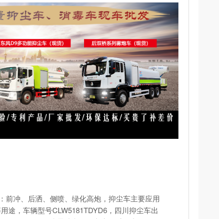
能：前冲、后洒、侧喷、绿化高炮，
抑尘车
主要应用
，车辆型号CLW5181TDYD6，四川抑尘车出