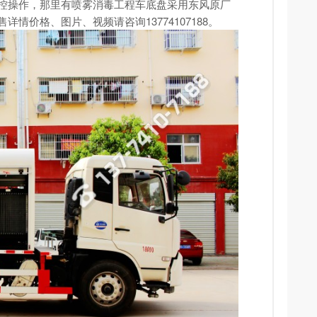
控操作，那里有喷雾消毒工程车底盘采用东风原厂
情价格、图片、视频请咨询13774107188。