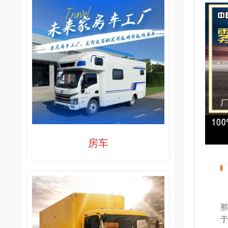
房车
那
于