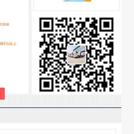
-100米
格5台以上