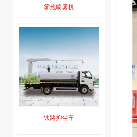
雾炮喷雾机
铁路抑尘车