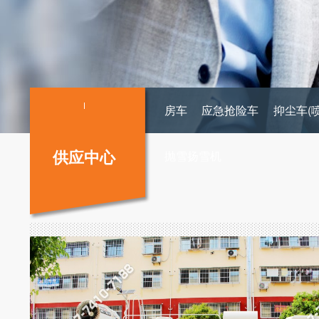
房车
应急抢险车
抑尘车(
供应中心
抛雪扬雪机