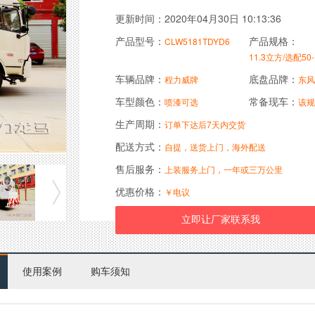
更新时间：2020年04月30日 10:13:36
产品型号：
产品规格：
CLW5181TDYD6
11.3立方/选配50
车辆品牌：
底盘品牌：
程力威牌
东风
车型颜色：
常备现车：
喷漆可选
该规
生产周期：
订单下达后7天内交货
配送方式：
自提，送货上门，海外配送
售后服务：
上装服务上门，一年或三万公里
优惠价格：
￥电议
使用案例
购车须知