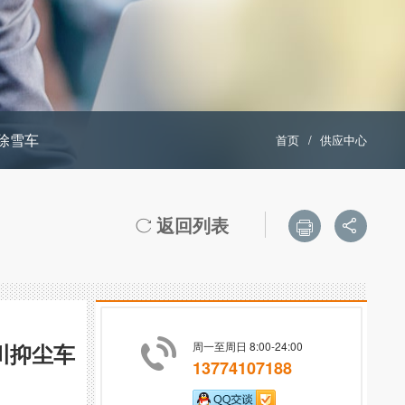
除雪车
首页
/
供应中心
返回列表



川抑尘车
周一至周日 8:00-24:00
13774107188