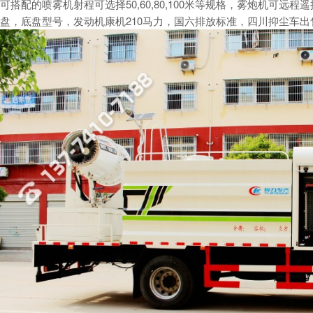
可搭配的
喷雾机
射程可选择50,60,80,100米等规格，
雾炮机
可远程遥
盘，底盘型号，发动机康机210马力，国六排放标准，四川抑尘车出售详