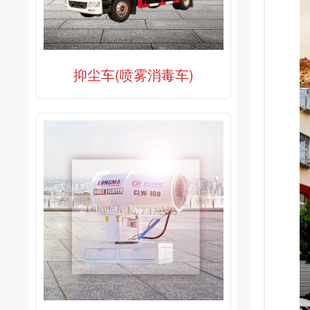
抑尘车(喷雾消毒车)