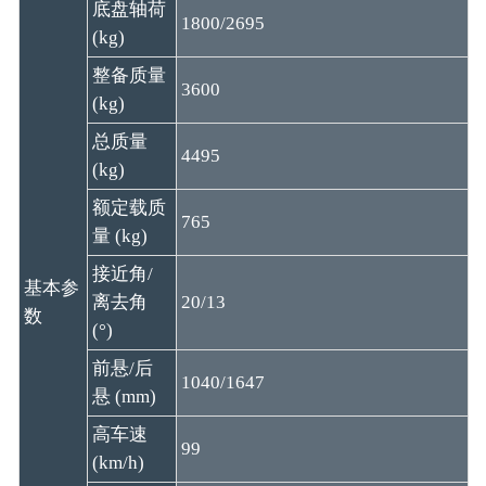
底盘轴荷
1800/2695
(kg)
整备质量
3600
(kg)
总质量
4495
(kg)
额定载质
765
量 (kg)
接近角/
基本参
离去角
20/13
数
(°)
前悬/后
1040/1647
悬 (mm)
高车速
99
(km/h)