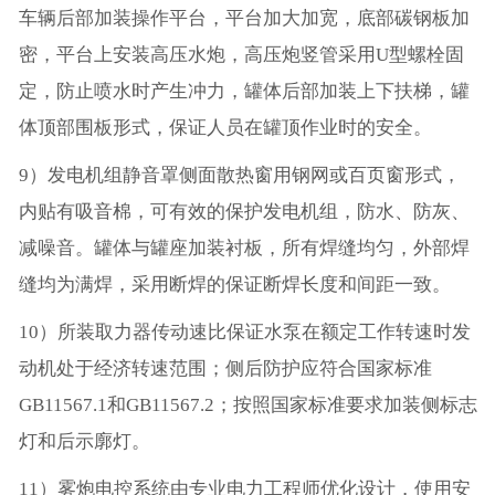
车辆后部加装操作平台，平台加大加宽，底部碳钢板加
密，平台上安装高压水炮，高压炮竖管采用U型螺栓固
定，防止喷水时产生冲力，罐体后部加装上下扶梯，罐
体顶部围板形式，保证人员在罐顶作业时的安全。
9）发电机组静音罩侧面散热窗用钢网或百页窗形式，
内贴有吸音棉，可有效的保护发电机组，防水、防灰、
减噪音。罐体与罐座加装衬板，所有焊缝均匀，外部焊
缝均为满焊，采用断焊的保证断焊长度和间距一致。
10）所装取力器传动速比保证水泵在额定工作转速时发
动机处于经济转速范围；侧后防护应符合国家标准
GB11567.1和GB11567.2；按照国家标准要求加装侧标志
灯和后示廓灯。
11）雾炮电控系统由专业电力工程师优化设计，使用安