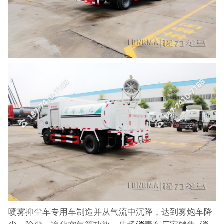
喷雾抑尘车专用车制造并从气流中沉降，达到雾炮车降