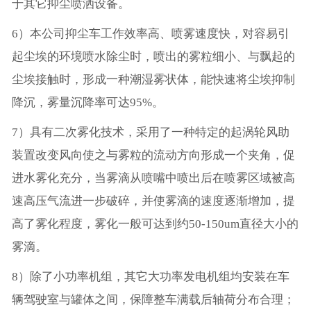
于其它抑尘喷洒设备。
6）本公司抑尘车工作效率高、喷雾速度快，对容易引
起尘埃的环境喷水除尘时，喷出的雾粒细小、与飘起的
尘埃接触时，形成一种潮湿雾状体，能快速将尘埃抑制
降沉，雾量沉降率可达95%。
7）具有二次雾化技术，采用了一种特定的起涡轮风助
装置改变风向使之与雾粒的流动方向形成一个夹角，促
进水雾化充分，当雾滴从喷嘴中喷出后在喷雾区域被高
速高压气流进一步破碎，并使雾滴的速度逐渐增加，提
高了雾化程度，雾化一般可达到约50-150um直径大小的
雾滴。
8）除了小功率机组，其它大功率发电机组均安装在车
辆驾驶室与罐体之间，保障整车满载后轴荷分布合理；