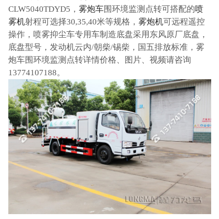
CLW5040TDYD5，
雾炮车
围环境监测点转可搭配的
喷
雾机
射程可选择30,35,40米等规格，
雾炮机
可远程遥控
操作，喷雾抑尘车专用车制造底盘采用东风原厂底盘，
底盘型号，发动机云内/朝柴/锡柴，国五排放标准，雾
炮车围环境监测点转详情价格、图片、视频请咨询
13774107188。