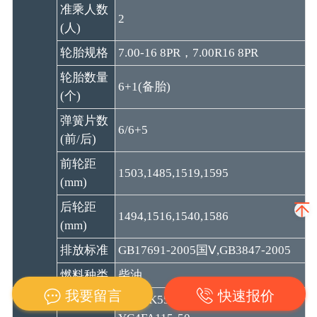
准乘人数
2
(人)
轮胎规格
7.00-16 8PR，7.00R16 8PR
轮胎数量
6+1(备胎)
(个)
弹簧片数
6/6+5
(前/后)
前轮距
1503,1485,1519,1595
(mm)
后轮距
1494,1516,1540,1586
(mm)
排放标准
GB17691-2005国Ⅴ,GB3847-2005
燃料种类
柴油
我要留言
快速报价
CY4BK551