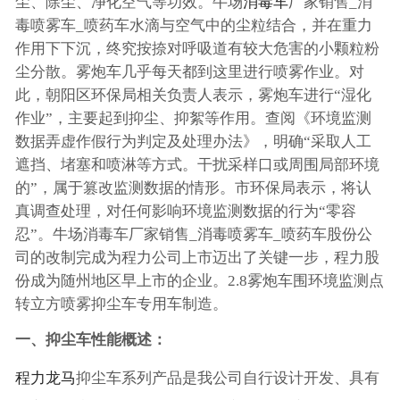
尘、除尘、净化空气等功效。牛场
消毒车
厂家销售_消
毒喷雾车_喷药车水滴与空气中的尘粒结合，并在重力
作用下下沉，终究按捺对呼吸道有较大危害的小颗粒粉
尘分散。雾炮车几乎每天都到这里进行喷雾作业。对
此，朝阳区环保局相关负责人表示，雾炮车进行“湿化
作业”，主要起到抑尘、抑絮等作用。查阅《环境监测
数据弄虚作假行为判定及处理办法》，明确“采取人工
遮挡、堵塞和喷淋等方式。干扰采样口或周围局部环境
的”，属于篡改监测数据的情形。市环保局表示，将认
真调查处理，对任何影响环境监测数据的行为“零容
忍”。牛场消毒车厂家销售_消毒喷雾车_喷药车股份公
司的改制完成为程力公司上市迈出了关键一步，程力股
份成为随州地区早上市的企业。2.8雾炮车围环境监测点
转立方喷雾抑尘车专用车制造。
一、抑尘车性能概述：
程力龙马
抑尘车系列产品是我公司自行设计开发、具有