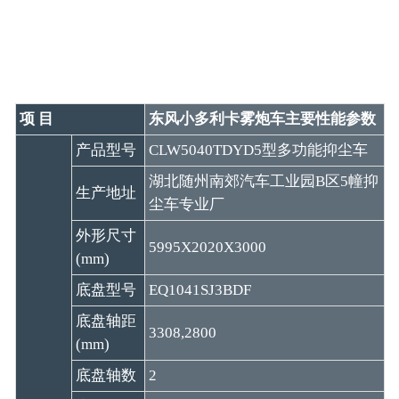
项 目
东风小多利卡雾炮车主要性能参数
产品型号
CLW5040TDYD5型多功能抑尘车
湖北随州南郊汽车工业园B区5幢抑
生产地址
尘车专业厂
外形尺寸
5995X2020X3000
(mm)
底盘型号
EQ1041SJ3BDF
底盘轴距
3308,2800
(mm)
底盘轴数
2