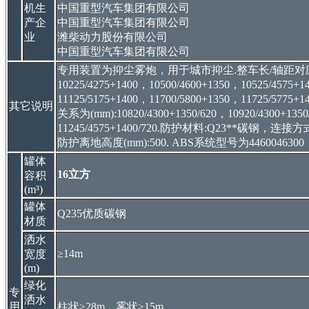
机生
中国重型汽车集团有限公司
产企
中国重型汽车集团有限公司
业
潍柴动力股份有限公司
中国重型汽车集团有限公司
专用装置为抑尘雾炮，用于城市抑尘.整车长/轴距对应关系为(mm):9
10225/4275+1400，10500/4600+1350，10525/4575+
11125/5175+1400，11700/5800+1350，
其它说明
关系为(mm):10820/4300+1350/620，10920/4300+1350/
11245/4575+1400/720.防护材料:Q23**
防护离地高度(mm):500. ABS系统型号为44600
罐体
16立方
容积
(m³)
罐体
Q235优质碳钢
材质
洒水
≥14m
宽度
(m)
绿化
专
洒水
用
柱状≥28m，雾状≥15m