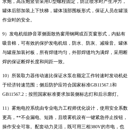
水炮，高压炮竖管采用U型螺栓固定，防止喷水时产生冲力，
罐体后部加装上下扶梯，罐体顶部围板形式，保证人员在罐顶
作业时的安全。
9）发电机组静音罩侧面散热窗用钢网或百页窗形式，内贴有
吸音棉，可有效的保护发电机组，防水、防灰、减噪音。罐体
与罐座加装衬板，所有焊缝均匀，外部焊缝均为满焊，采用断
焊的保证断焊长度和间距一致。
10）所装取力器传动速比保证水泵在额定工作转速时发动机处
于经济转速范围；侧后防护应符合国家标准GB11567.1和
GB11567.2；按照国家标准要求加装侧标志灯和后示廓灯。
11）雾炮电控系统由专业电力工程师优化设计，使用安全系数
更高，**不会漏电、短路，且喷雾机设有一键紧急停止按钮，
操作安全可靠。配套动力灵活，既可用三相380V的市电，也