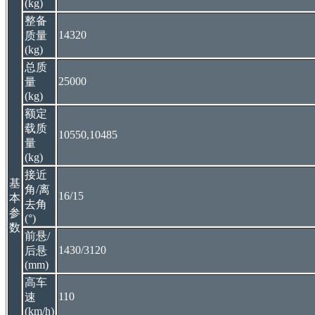
(kg)
整备
14320
质量
(kg)
总质
25000
量
(kg)
额定
载质
10550,10485
量
(kg)
接近
基
角/离
16/15
本
去角
参
(°)
数
前悬/
1430/3120
后悬
(mm)
高车
110
速
(km/h)