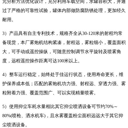
元分析方法优化设计，充分利用车载空间，水罐容积大，并通
过了严格的可靠性试验，罐体内部做防腐防锈处理，更加经久
耐用。
3）产品具有自主专利技术，规格齐全从30-120米的射程均常
备现货，本厂雾炮机结构紧凑，射程远，雾粒细小，覆盖面积
大，可手动或遥控操纵，可随意控制调节水平旋转及喷雾角
度，远程遥控操作距离可达100米以上。
4）整车运行稳定，始终处于佳运行状态，使用寿命更长，维
护保养成本低；匹配的雾炮机功力强、射程远、穿透力强、雾
粒附着力强、覆盖范围广、可以实现精量喷雾。
5）使用抑尘车耗水量相比其它抑尘喷洒设备可节约70%～
80%(喷枪、洒水机车)，且水雾覆盖粉尘面积远远大于其它抑
尘喷洒设备。