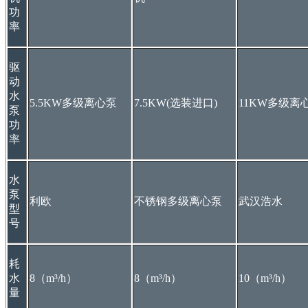
功
率
驱
动
水
5.5KW多级离心泵
7.5KW(选装进口)
11KW多级离
泵
功
率
水
泵
利欧
不锈钢多级离心泵
武汉浩水
型
号
耗
水
8（m³/h）
8（m³/h）
10（m³/h）
量