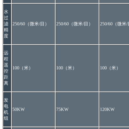
水
过
滤
250/60（微米/目）
250/60（微米/目）
250/60（微米
精
度
远
程
遥
100（米）
100（米）
100（米）
控
距
离
发
电
50KW
75KW
120KW
机
组