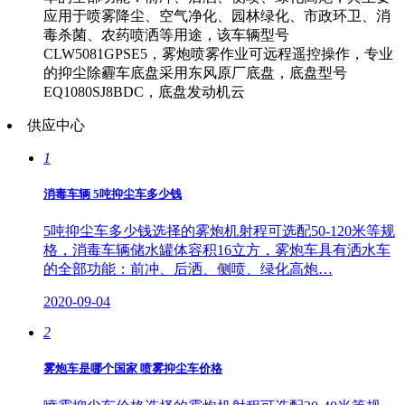
应用于喷雾降尘、空气净化、园林绿化、市政环卫、消
毒杀菌、农药喷洒等用途，该车辆型号
CLW5081GPSE5，雾炮喷雾作业可远程遥控操作，专业
的抑尘除霾车底盘采用东风原厂底盘，底盘型号
EQ1080SJ8BDC，底盘发动机云
供应中心
1
消毒车辆 5吨抑尘车多少钱
5吨抑尘车多少钱选择的雾炮机射程可选配50-120米等规
格，消毒车辆储水罐体容积16立方，雾炮车具有洒水车
的全部功能：前冲、后洒、侧喷、绿化高炮…
2020-09-04
2
雾炮车是哪个国家 喷雾抑尘车价格