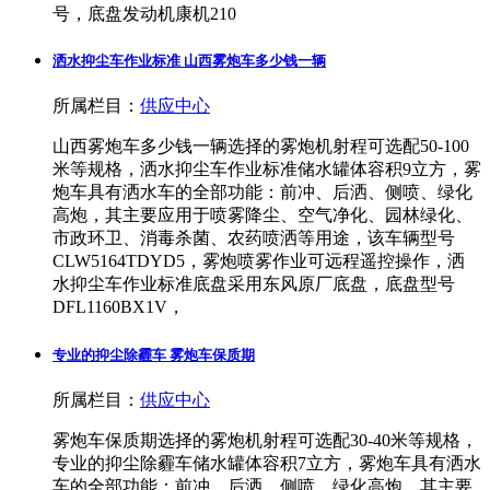
号，底盘发动机康机210
洒水抑尘车作业标准 山西雾炮车多少钱一辆
所属栏目：
供应中心
山西雾炮车多少钱一辆选择的雾炮机射程可选配50-100
米等规格，洒水抑尘车作业标准储水罐体容积9立方，雾
炮车具有洒水车的全部功能：前冲、后洒、侧喷、绿化
高炮，其主要应用于喷雾降尘、空气净化、园林绿化、
市政环卫、消毒杀菌、农药喷洒等用途，该车辆型号
CLW5164TDYD5，雾炮喷雾作业可远程遥控操作，洒
水抑尘车作业标准底盘采用东风原厂底盘，底盘型号
DFL1160BX1V，
专业的抑尘除霾车 雾炮车保质期
所属栏目：
供应中心
雾炮车保质期选择的雾炮机射程可选配30-40米等规格，
专业的抑尘除霾车储水罐体容积7立方，雾炮车具有洒水
车的全部功能：前冲、后洒、侧喷、绿化高炮，其主要