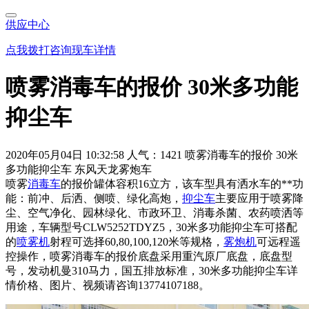
供应中心
点我拨打咨询现车详情
喷雾消毒车的报价 30米多功能
抑尘车
2020年05月04日 10:32:58
人气：1421
喷雾消毒车的报价 30米
多功能抑尘车 东风天龙雾炮车
喷雾
消毒车
的报价罐体容积16立方，该车型具有洒水车的**功
能：前冲、后洒、侧喷、绿化高炮，
抑尘车
主要应用于喷雾降
尘、空气净化、园林绿化、市政环卫、消毒杀菌、农药喷洒等
用途，车辆型号CLW5252TDYZ5，30米多功能抑尘车可搭配
的
喷雾机
射程可选择60,80,100,120米等规格，
雾炮机
可远程遥
控操作，喷雾消毒车的报价底盘采用重汽原厂底盘，底盘型
号，发动机曼310马力，国五排放标准，30米多功能抑尘车详
情价格、图片、视频请咨询13774107188。