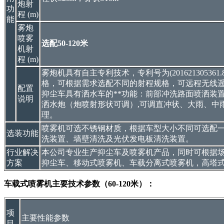
炮射
功
程 (m)
能
雾炮
喷雾
选配50-120米
机射
程 (m)
雾炮机具有自主专利技术，专利号为(201621305361.
格，可根据需求选配不同的射程规格，可远程无线
配置
抑尘车具有洒水车的**功能：前部冲洗路面喷洒装
说明
洒水炮（炮喷射形状可调）,可调直冲状、大雨、中
理。
喷雾机可选不锈钢材质，根据车型大小不同可选配
选装功能
洗装置、墙壁清洗及光伏发电板清洗装置。
行业解决
本公司专业生产抑尘车及喷雾机产品，同时可根据
方案
抑尘车、移动式喷雾机、车载分离式喷雾机，高塔
车载式喷雾机主要技术参数（60-120米）：
项
主要性能参数
目