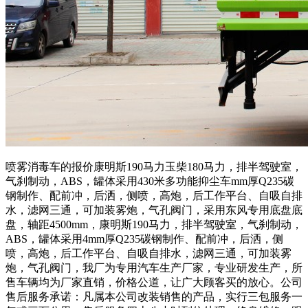
喷雾消毒车的报价康明斯190马力玉柴180马力，排半驾驶室，
气刹制动，ABS，罐体采用430米多功能抑尘车mm厚Q235碳
钢制作、配前冲，后洒，侧喷，高炮，后工作平台、自吸自排
水，滤网三通，可加装雾炮，气孔阀门，采用东风专用底盘底
盘，轴距4500mm，康明斯190马力，排半驾驶室，气刹制动，
ABS，罐体采用4mm厚Q235碳钢制作、配前冲，后洒，侧
喷，高炮，后工作平台、自吸自排水，滤网三通，可加装雾
炮，气孔阀门，我厂为专用汽车生产厂家，专业研发生产，所
售车辆均为厂家直销，价格公道，让广大顾客买的放心。公司
售后服务承诺：凡属本公司改装销售的产品，实行三包服务一