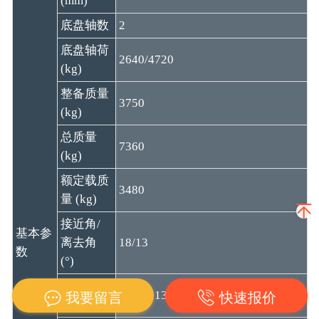
(mm)
底盘轴数
2
底盘轴荷
2640/4720
(kg)
整备质量
3750
(kg)
总质量
7360
(kg)
额定载质
3480
量 (kg)
接近角/
基本参
离去角
18/13
数
(°)
前悬/后
1055/2137
我要留言
快速报价
悬 (mm)