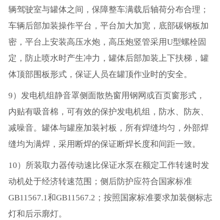
辆驾驶室与罐体之间，保障整车满载后轴荷分布合理；
车辆后部加装操作平台，平台加大加宽，底部碳钢板加
密，平台上安装高压水炮，高压炮竖管采用U型螺栓固
定，防止喷水时产生冲力，罐体后部加装上下扶梯，罐
体顶部围板形式，保证人员在罐顶作业时的安全。
9）发电机组静音罩侧面散热窗用钢网或百页窗形式，
内贴有吸音棉，可有效的保护发电机组，防水、防灰、
减噪音。罐体与罐座加装衬板，所有焊缝均匀，外部焊
缝均为满焊，采用断焊的保证断焊长度和间距一致。
10）所装取力器传动速比保证水泵在额定工作转速时发
动机处于经济转速范围；侧后防护应符合国家标准
GB11567.1和GB11567.2；按照国家标准要求加装侧标志
灯和后示廓灯。