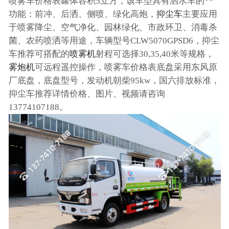
喷雾车价格表罐体容积5立方，该车型具有洒水车的**
功能：前冲、后洒、侧喷、绿化高炮，
抑尘车
主要应用
于喷雾降尘、空气净化、园林绿化、市政环卫、消毒杀
菌、农药喷洒等用途，车辆型号CLW5070GPSD6，抑尘
车推荐可搭配的
喷雾机
射程可选择30,35,40米等规格，
雾炮机
可远程遥控操作，喷雾车价格表底盘采用东风原
厂底盘，底盘型号，发动机朝柴95kw，国六排放标准，
抑尘车推荐详情价格、图片、视频请咨询
13774107188。