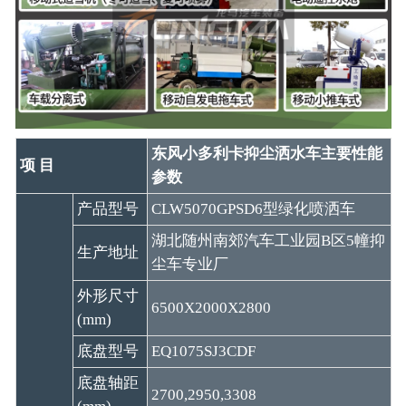
东风小多利卡抑尘洒水车主要性能
项 目
参数
产品型号
CLW5070GPSD6型绿化喷洒车
湖北随州南郊汽车工业园B区5幢抑
生产地址
尘车专业厂
外形尺寸
6500X2000X2800
(mm)
底盘型号
EQ1075SJ3CDF
底盘轴距
2700,2950,3308