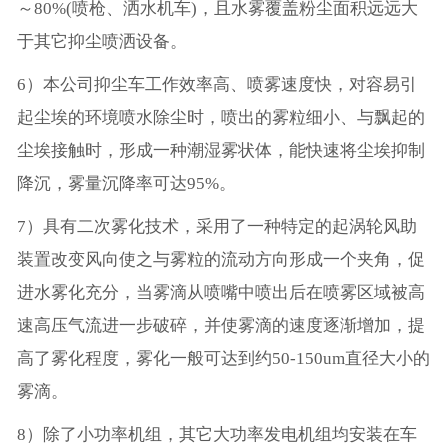
～80%(喷枪、洒水机车)，且水雾覆盖粉尘面积远远大
于其它抑尘喷洒设备。
6）本公司抑尘车工作效率高、喷雾速度快，对容易引
起尘埃的环境喷水除尘时，喷出的雾粒细小、与飘起的
尘埃接触时，形成一种潮湿雾状体，能快速将尘埃抑制
降沉，雾量沉降率可达95%。
7）具有二次雾化技术，采用了一种特定的起涡轮风助
装置改变风向使之与雾粒的流动方向形成一个夹角，促
进水雾化充分，当雾滴从喷嘴中喷出后在喷雾区域被高
速高压气流进一步破碎，并使雾滴的速度逐渐增加，提
高了雾化程度，雾化一般可达到约50-150um直径大小的
雾滴。
8）除了小功率机组，其它大功率发电机组均安装在车