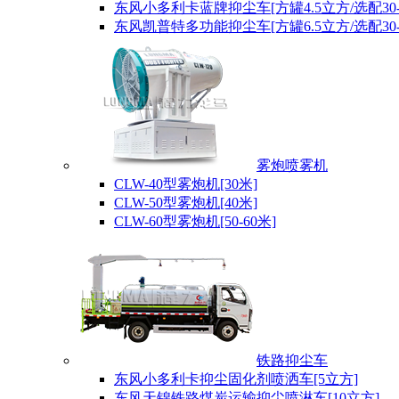
东风小多利卡蓝牌抑尘车[方罐4.5立方/选配30-
东风凯普特多功能抑尘车[方罐6.5立方/选配30-
雾炮喷雾机
CLW-40型雾炮机[30米]
CLW-50型雾炮机[40米]
CLW-60型雾炮机[50-60米]
铁路抑尘车
东风小多利卡抑尘固化剂喷洒车[5立方]
东风天锦铁路煤炭运输抑尘喷淋车[10立方]