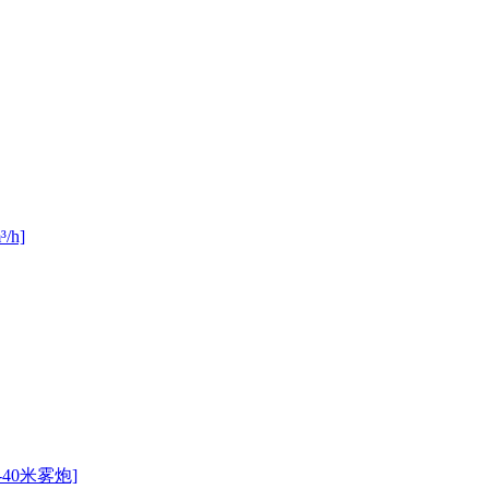
h]
40米雾炮]