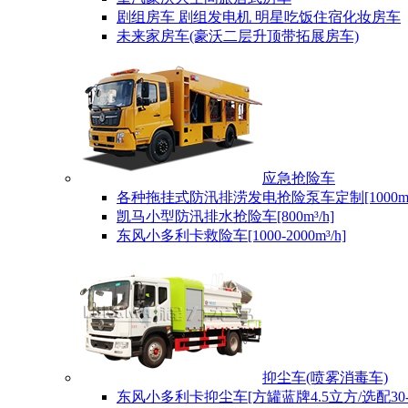
剧组房车 剧组发电机 明星吃饭住宿化妆房车
未来家房车(豪沃二层升顶带拓展房车)
应急抢险车
各种拖挂式防汛排涝发电抢险泵车定制[1000m³/
凯马小型防汛排水抢险车[800m³/h]
东风小多利卡救险车[1000-2000m³/h]
抑尘车(喷雾消毒车)
东风小多利卡抑尘车[方罐蓝牌4.5立方/选配30-