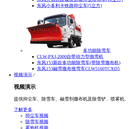
东风小多利卡铁路抑尘车[5立方]
多功能除雪车
CLW-PXJ-2000自带动力型抛雪机
东风153新款多功能除雪车(带除雪撒布机)
东风153融雪撒布推雪车CLW5160TCXD5
视频演示
/
视频演示
提供抑尘车、除雪车、融雪剂撒布机及除雪铲、喷雾机、
了解更多
抑尘车视频
除雪车视频
雾炮机视频