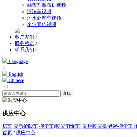
融雪剂撒布机视频
清洗车视频
污水处理车视频
企业宣传视频
客户案例
/
服务承诺
/
联系我们
/
Language

English
Chinese


查找
供应中心
房车
应急抢险车
抑尘车(喷雾消毒车)
雾炮喷雾机
铁路抑尘车
首页
/
供应中心