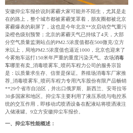
安徽抑尘车报价说到雾霾大家可能并不陌生，尤其是走
在的路上，整个城市都被雾霾笼罩着，朋友圈都被北京
雾霾爆表的刷屏了，这也是今年北京**次启动空气重污
染橙色级别预警；北京的雾霾天气已持续了4天，大部
分空气质量监测站点的PM2.5浓度值都在500微克/立方
米以上，局地PM2.5浓度值也逼近1000，北京也迎来了
今雾炮车远打150米年严重的重度污染天气。农场
消毒
车
哪里有卖_消毒喷雾车_喷药车程力公司的服务宗旨
是：以质量求生存、信誉是保证。养殖场消毒车厂家推
荐_消毒喷雾车_喷药车程力专用汽车股份有限产品畅销
**29个省市自治区，并出口俄罗斯、新西兰、安哥拉等
30多国家和地区。抑尘车主要利用了液压系统与电控系
统的交互作用，即移动式喷洒设备在配液站将喷洒液注
入储液罐。9立方安徽抑尘车报价。
一、抑尘车性能概述：