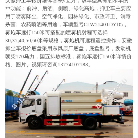
安徽
抑尘车
报价罐体容积9立方，该车型具有洒水车的
**功能：前冲、后洒、侧喷、绿化高炮，抑尘车主要应
用于喷雾降尘、空气净化、园林绿化、市政环卫、消毒
杀菌、农药喷洒等用途，车辆型号CLW5140TDYD5，
雾炮车
远打150米可搭配的
喷雾机
射程可选择
30,35,40,50,60米等规格，
雾炮机
可远程遥控操作，安徽
抑尘车报价底盘采用东风原厂底盘，底盘型号，发动机
朝柴170马力，国五排放标准，雾炮车远打150米详情价
格、图片、视频请咨询13774107188。