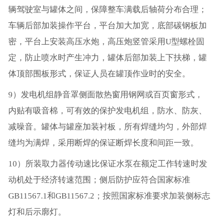
辆驾驶室与罐体之间，保障整车满载后轴荷分布合理；
车辆后部加装操作平台，平台加大加宽，底部碳钢板加
密，平台上安装高压水炮，高压炮竖管采用U型螺栓固
定，防止喷水时产生冲力，罐体后部加装上下扶梯，罐
体顶部围板形式，保证人员在罐顶作业时的安全。
9）发电机组静音罩侧面散热窗用钢网或百页窗形式，
内贴有吸音棉，可有效的保护发电机组，防水、防灰、
减噪音。罐体与罐座加装衬板，所有焊缝均匀，外部焊
缝均为满焊，采用断焊的保证断焊长度和间距一致。
10）所装取力器传动速比保证水泵在额定工作转速时发
动机处于经济转速范围；侧后防护应符合国家标准
GB11567.1和GB11567.2；按照国家标准要求加装侧标志
灯和后示廓灯。