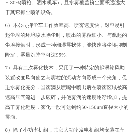
～80%(喷枪、洒水机车)，且水雾覆盖粉尘面积远远大
于其它抑尘喷洒设备。
6）本公司抑尘车工作效率高、喷雾速度快，对容易引
起尘埃的环境喷水除尘时，喷出的雾粒细小、与飘起的
尘埃接触时，形成一种潮湿雾状体，能快速将尘埃抑制
降沉，雾量沉降率可达95%。
7）具有二次雾化技术，采用了一种特定的起涡轮风助
装置改变风向使之与雾粒的流动方向形成一个夹角，促
进水雾化充分，当雾滴从喷嘴中喷出后在喷雾区域被高
速高压气流进一步破碎，并使雾滴的速度逐渐增加，提
高了雾化程度，雾化一般可达到约50-150um直径大小的
雾滴。
8）除了小功率机组，其它大功率发电机组均安装在车