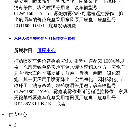
要应用于喷雾降尘、空气净化、园林绿化、市政环卫、
消毒杀菌、农药喷洒等用途，该车辆型号
CLW5160TDYD5，雾炮喷雾作业可远程遥控操作，抑
尘喷洒车的价位底盘采用东风原厂底盘，底盘型号
EQ1160GD5DJ，底盘发动机康
东风天锦单桥雾炮车 打药喷雾车售价
所属栏目：
供应中心
打药喷雾车售价选择的雾炮机射程可选配50-100米等规
格，东风天锦单桥雾炮车储水罐体容积10立方，雾炮车
具有洒水车的全部功能：前冲、后洒、侧喷、绿化高
炮，其主要应用于喷雾降尘、空气净化、园林绿化、市
政环卫、消毒杀菌、农药喷洒等用途，该车辆型号
CLW5180TDYB6，雾炮喷雾作业可远程遥控操作，东风
天锦单桥雾炮车底盘采用福田原厂底盘，底盘型号
BJ1186VKPHK-1K，底盘
供应中心
1