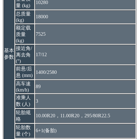
10280
量 (kg)
总质量
18000
(kg)
额定载
7525
质量
(kg)
接近角/
基本
17/12
离去角
参数
(°)
前悬/后
1400/2580
悬 (mm)
高车速
89
(km/h)
准乘人
3
数 (人)
轮胎规
10.00R20，11.00R20，295/80R22.5
格
轮胎数
6+1(备胎)
量 (个)