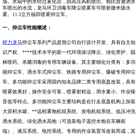
场。水箱中的水经过雾化后，由高压风机喷出。相比普通洒水
车喷出的水流，龙马环卫消毒车降尘喷雾车可喷射微米级水
雾。11.3立方福田喷雾抑尘车。
一、抑尘车性能概述：
程力龙马
抑尘车系列产品是我公司自行设计开发、具有自主知
识产权、****技术水平的新一代环境保洁降尘、绿化养护、园
林喷药、杀菌消毒的专用车辆设备。其主要细化分类有：多功
能抑尘车、洒水车式抑尘车、铁路专用抑尘车、爆破专用抑尘
车。多功能抑尘车采用国内知名品牌二类专用底盘改装，具有
喷雾效果好，操作安全可靠，喷雾射程远，用水量小、作业噪
音低等特点。多功能抑尘车主要结构是在行走底盘机构上加装
大容积水罐、**远程雾炮机组系统、发电机组系统、低压冲洗
洒水系统、绿化洒水高炮（可选装电子遥控水炮在车辆前
端）、液压系统、电控系统、专用的作业装置等改装而成，其