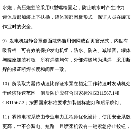
水炮，高压炮竖管采用U型螺栓固定，防止喷水时产生冲力，
罐体后部加装上下扶梯，罐体顶部围板形式，保证人员在罐顶
作业时的安全。
9）发电机组静音罩侧面散热窗用钢网或百页窗形式，内贴有
吸音棉，可有效的保护发电机组，防水、防灰、减噪音。罐体
与罐座加装衬板，所有焊缝均匀，外部焊缝均为满焊，采用断
焊的保证断焊长度和间距一致。
10）所装取力器传动速比保证水泵在额定工作转速时发动机处
于经济转速范围；侧后防护应符合国家标准GB11567.1和
GB11567.2；按照国家标准要求加装侧标志灯和后示廓灯。
11）雾炮电控系统由专业电力工程师优化设计，使用安全系数
更高，**不会漏电、短路，且喷雾机设有一键紧急停止按钮，