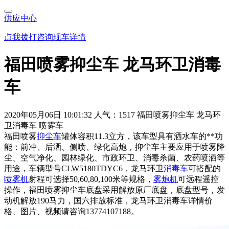
供应中心
点我拨打咨询现车详情
福田喷雾抑尘车 龙马环卫消毒
车
2020年05月06日 10:01:32
人气：1517
福田喷雾抑尘车 龙马环
卫消毒车 喷雾车
福田喷雾
抑尘车
罐体容积11.3立方，该车型具有洒水车的**功
能：前冲、后洒、侧喷、绿化高炮，抑尘车主要应用于喷雾降
尘、空气净化、园林绿化、市政环卫、消毒杀菌、农药喷洒等
用途，车辆型号CLW5180TDYC6，龙马环卫
消毒车
可搭配的
喷雾机
射程可选择50,60,80,100米等规格，
雾炮机
可远程遥控
操作，福田喷雾抑尘车底盘采用解放原厂底盘，底盘型号，发
动机解放190马力，国六排放标准，龙马环卫消毒车详情价
格、图片、视频请咨询13774107188。