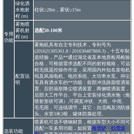
绿化洒
水炮射
柱状≥28m，雾状≥15m
程 (m)
雾炮喷
雾机射
选配50-100米
专用
程 (m)
功能
雾炮机具有自主专利技术，专利号为
(201621305361.8 / 201630487869.3)，十五年制
造经验，产品**通过湖北省及本地质检局检验
合格，可根据需求选配不同的射程规格，可远
程无线遥控操作作业，采用国内外知名发电机
配置说
组及风扇电机、电控系统、大功率水泵。抑尘
明
车具有洒水车的**功能：前部冲洗路面喷洒装
置、后部扇形降尘喷洒装置，两侧喷洒装置，
后部大工作平台、平台上安装绿化洒水炮（炮
喷射形状可调）,可调直冲状、大雨、中雨、
毛毛雨，可连续调节，其它：自流阀及消防接
头、水管3米2根，罐体防腐处理。
喷雾机可选不锈钢材质，根据车型大小不同可
选配一车多用功能，如前置
推雪铲
、
扫雪滚
选装功能