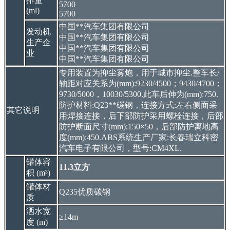
排量
5700
(ml)
5700
中国**汽车集团有限公司
发动机
中国**汽车集团有限公司
生产企
中国**汽车集团有限公司
业
中国**汽车集团有限公司
专用装置为抑尘雾炮，用于城市抑尘.整车长/
轴距对应关系为(mm):9230/4500；9430/4700；
9730/5000，10030/5300.此车后伸为(mm):750.
防护材料:Q23**碳钢，连接方式:左右侧面采
其它说明
用焊接连接，后下部防护采用螺栓连接，后部
防护断面尺寸(mm):150×50，后部防护离地高
度(mm):450.ABS系统生产厂家:长春瑞立科密
汽车电子有限公司，型号:CM4XL.
罐体容
11.3立方
积 (m³)
罐体材
Q235优质碳钢
质
洒水宽
≥14m
度 (m)