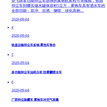
楚飞牌多功能抑尘车选择的雾炮机射程可等规格，铁路
抑尘车到哪买储水罐体容积5立方，雾炮车具有洒水车的
全部功能：前冲、后洒、侧喷、绿化高炮…
2020-09-04
4
2020-09-04
轨道运输抑尘车多钱 雾泡车售价
5
2020-09-04
多功能抑尘车油耗分析 防雾霾喷水车
6
2020-09-04
广西抑尘除霾车 雾炮车对空气质量