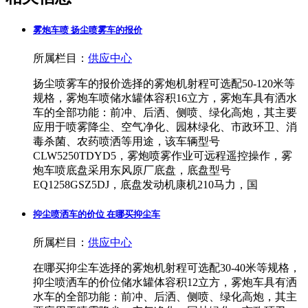
雾炮车喷 扬尘喷雾车的报价
所属栏目：
供应中心
扬尘喷雾车的报价选择的雾炮机射程可选配50-120米等
规格，雾炮车喷储水罐体容积16立方，雾炮车具有洒水
车的全部功能：前冲、后洒、侧喷、绿化高炮，其主要
应用于喷雾降尘、空气净化、园林绿化、市政环卫、消
毒杀菌、农药喷洒等用途，该车辆型号
CLW5250TDYD5，雾炮喷雾作业可远程遥控操作，雾
炮车喷底盘采用东风原厂底盘，底盘型号
EQ1258GSZ5DJ，底盘发动机康机210马力，国
抑尘喷洒车的价位 在哪买抑尘车
所属栏目：
供应中心
在哪买抑尘车选择的雾炮机射程可选配30-40米等规格，
抑尘喷洒车的价位储水罐体容积12立方，雾炮车具有洒
水车的全部功能：前冲、后洒、侧喷、绿化高炮，其主