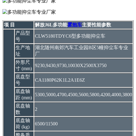
项 目
解放J6L多功能
雾炮车
主要性能参数
产品型
CLW5180TDYC6型多功能抑尘车
号
生产地
湖北随州南郊汽车工业园B区5幢抑尘车专业
址
厂
外形尺
9230,9430,9730,10030X2500X3750
寸 (mm)
底盘型
CA1180P62K1L2A1E6Z
号
底盘轴
5300,5000,4700,4500,5600,5800,4200,4000,3800
距 (mm)
底盘轴
2
数
底盘轴
6500/11500
荷 (kg)
整备质