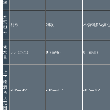
率
水
泵
利欧
利欧
不锈钢多级离
型
号
耗
水
3.5（m³/h）
8（m³/h）
8（m³/h）
量
上
下
喷
洒
-10°— 45°
-10°— 45°
-10°— 45°
角
度
范
围