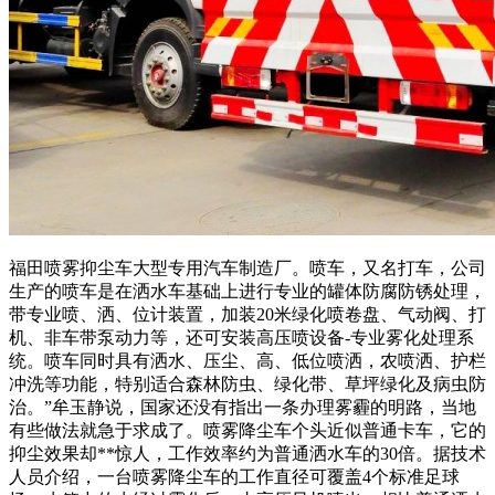
福田喷雾抑尘车大型专用汽车制造厂。喷车，又名打车，公司
生产的喷车是在洒水车基础上进行专业的罐体防腐防锈处理，
带专业喷、洒、位计装置，加装20米绿化喷卷盘、气动阀、打
机、非车带泵动力等，还可安装高压喷设备-专业雾化处理系
统。喷车同时具有洒水、压尘、高、低位喷洒，农喷洒、护栏
冲洗等功能，特别适合森林防虫、绿化带、草坪绿化及病虫防
治。”牟玉静说，国家还没有指出一条办理雾霾的明路，当地
有些做法就急于求成了。喷雾降尘车个头近似普通卡车，它的
抑尘效果却**惊人，工作效率约为普通洒水车的30倍。据技术
人员介绍，一台喷雾降尘车的工作直径可覆盖4个标准足球