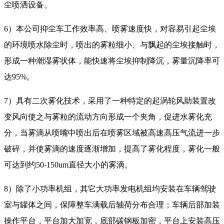
尘喷洒设备。
6）本公司抑尘车工作效率高、喷雾速度快，对容易引起尘埃
的环境喷水除尘时，喷出的雾粒细小、与飘起的尘埃接触时，
形成一种潮湿雾状体，能快速将尘埃抑制降沉，雾量沉降率可
达95%。
7）具有二次雾化技术，采用了一种特定的起涡轮风助装置改
变风向使之与雾粒的流动方向形成一个夹角，促进水雾化充
分，当雾滴从喷嘴中喷出后在喷雾区域被高速高压气流进一步
破碎，并使雾滴的速度逐渐增加，提高了雾化程度，雾化一般
可达到约50-150um直径大小的雾滴。
8）除了小功率机组，其它大功率发电机组均安装在车辆驾驶
室与罐体之间，保障整车满载后轴荷分布合理；车辆后部加装
操作平台，平台加大加宽，底部碳钢板加密，平台上安装高压