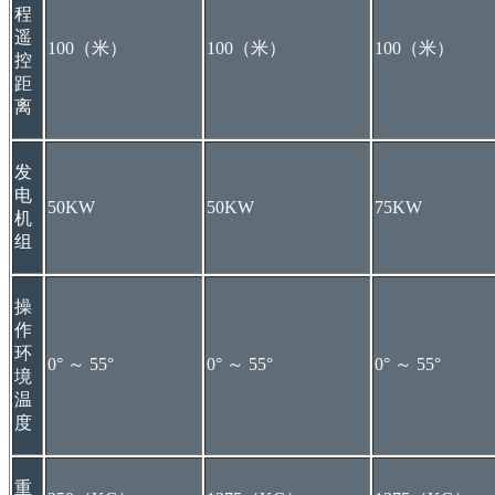
程
遥
100（米）
100（米）
100（米）
控
距
离
发
电
50KW
50KW
75KW
机
组
操
作
环
0° ～ 55°
0° ～ 55°
0° ～ 55°
境
温
度
重