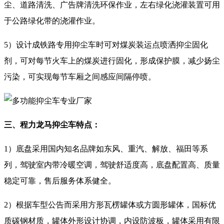
尘、道路清洗、广告牌清洗环保作业，左右绿化浇灌装置可用
于公路绿化带的浇灌作业。
5）设计成铁路专用抑尘车时可对煤炭装运点喷洒抑尘固化
剂，可对每节火车上的煤炭进行固化，形成保护膜，减少扬尘
污染，可实现每节车厢之间感应间隔停喷。
三、程力龙马抑尘车特点：
1）底盘采用国内知名品牌如东风、重汽、解放、福田等系
列，驾驶室内带冷暖空调，驾驶舒适度高，底盘配置高、质量
稳定可靠，售后服务体系健全。
2）根据车型公告而采用方形瓦楞罐体或方圆形罐体，国标优
质碳钢材质，罐体外形设计协调，内设防波板，罐体采用有限