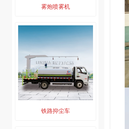
雾炮喷雾机
铁路抑尘车