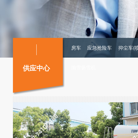
房车
应急抢险车
抑尘车(
供应中心
抛雪扬雪机