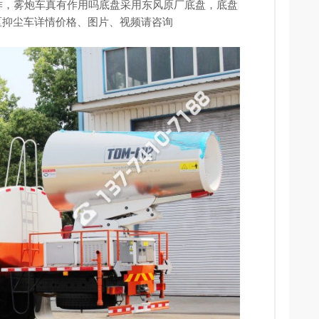
作，雾炮车真有作用吗底盘采用东风原厂底盘，底盘
州新区抑尘车详情价格、图片、视频请咨询