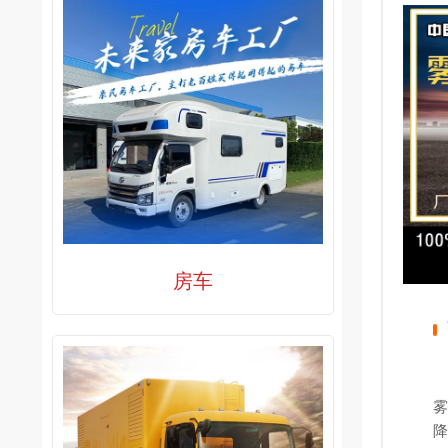
房车
雾
降