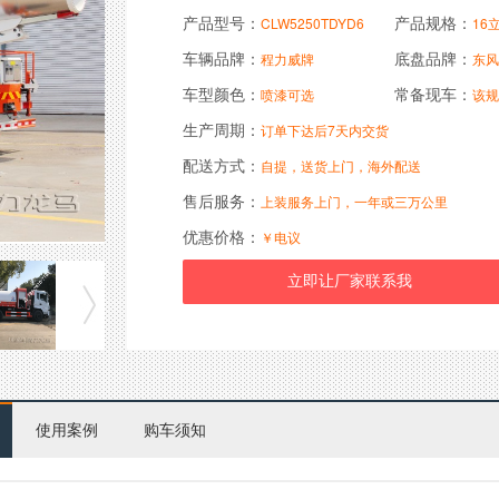
产品型号：
产品规格：
CLW5250TDYD6
16
车辆品牌：
底盘品牌：
程力威牌
东风
车型颜色：
常备现车：
喷漆可选
该规
生产周期：
订单下达后7天内交货
配送方式：
自提，送货上门，海外配送
售后服务：
上装服务上门，一年或三万公里
优惠价格：
￥电议
使用案例
购车须知