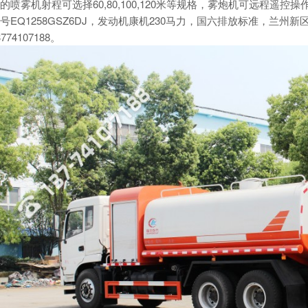
的
喷雾机
射程可选择60,80,100,120米等规格，
雾炮机
可远程遥控操
号EQ1258GSZ6DJ，发动机康机230马力，国六排放标准，兰
3774107188。