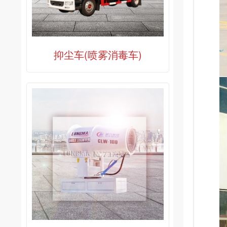
抑尘车(喷雾消毒车)