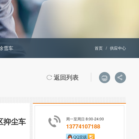
除雪车
首页
/
供应中心
返回列表



区抑尘车
周一至周日 8:00-24:00
13774107188