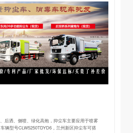
冲、后洒、侧喷、绿化高炮，
抑尘车
主要应用于喷雾
型号CLW5250TDYD6，兰州新区抑尘车可搭