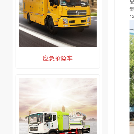
配
型
1
应急抢险车