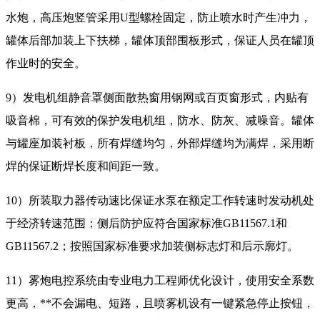
水炮，高压炮竖管采用U型螺栓固定，防止喷水时产生冲力，
罐体后部加装上下扶梯，罐体顶部围板形式，保证人员在罐顶
作业时的安全。
9）发电机组静音罩侧面散热窗用钢网或百页窗形式，内贴有
吸音棉，可有效的保护发电机组，防水、防灰、减噪音。罐体
与罐座加装衬板，所有焊缝均匀，外部焊缝均为满焊，采用断
焊的保证断焊长度和间距一致。
10）所装取力器传动速比保证水泵在额定工作转速时发动机处
于经济转速范围；侧后防护应符合国家标准GB11567.1和
GB11567.2；按照国家标准要求加装侧标志灯和后示廓灯。
11）雾炮电控系统由专业电力工程师优化设计，使用安全系数
更高，**不会漏电、短路，且喷雾机设有一键紧急停止按钮，