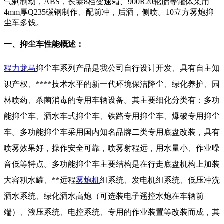
气刹制动，ABS，长泰8档变速箱、900R20轮胎等罐体采用
4mm厚Q235碳钢制作、配前冲，后洒，侧喷。10立方雾炮抑
尘车多钱。
一、抑尘车性能概述：
程力龙马
抑尘车系列产品是我公司自行设计开发、具有自主知
识产权、****技术水平的新一代环境保洁降尘、绿化养护、园
林喷药、杀菌消毒的专用车辆设备。其主要细化分类有：多功
能抑尘车、洒水车式抑尘车、铁路专用抑尘车、爆破专用抑尘
车。多功能抑尘车采用国内知名品牌二类专用底盘改装，具有
喷雾效果好，操作安全可靠，喷雾射程远，用水量小、作业噪
音低等特点。多功能抑尘车主要结构是在行走底盘机构上加装
大容积水罐、**远程
雾炮机
组系统、发电机组系统、低压冲洗
洒水系统、绿化洒水高炮（可选装电子遥控水炮在车辆前
端）、液压系统、电控系统、专用的作业装置等改装而成，其