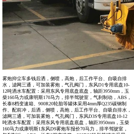
雾炮抑尘车多钱后洒，侧喷，高炮，后工作平台、自吸自排
水，滤网三通，可加装雾炮，气孔阀门，东风D1专用底盘10-
12吨洒水车配置：采用东风专用底盘底盘，轴距3950mm，玉
柴160马力或康明斯170马力，排半驾驶室，气刹制动，ABS，
长泰8档变速箱、900R20轮胎等罐体采用4mm厚Q235碳钢制
作、配前冲，后洒，侧喷，高炮，后工作平台、自吸自排水，
滤网三通，可加装雾炮，气孔阀门，东风D3S专用底盘10-12
吨洒水车配置：采用东风专用底盘底盘，轴距3950mm，玉柴
160马力或康明斯1东风D9雾炮车报价70马力，排半驾驶室，