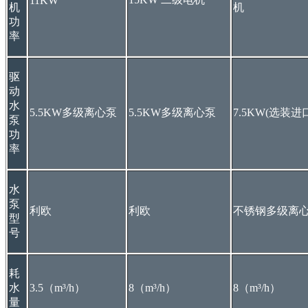
11KW
机
机
功
率
驱
动
水
5.5KW多级离心泵
5.5KW多级离心泵
7.5KW(选装进
泵
功
率
水
泵
利欧
利欧
不锈钢多级离
型
号
耗
水
3.5（m³/h）
8（m³/h）
8（m³/h）
量