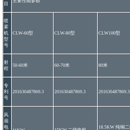
主要性能参数
目
喷
雾
机
CLW-60型
CLW-80型
CLW100型
型
号
射
50-60米
60-70米
80米
程
专
利
201630487869.3
201630487869.3
201630487869.3
号
风
扇
电
18.5KW 纯铜
15KW 二级电机