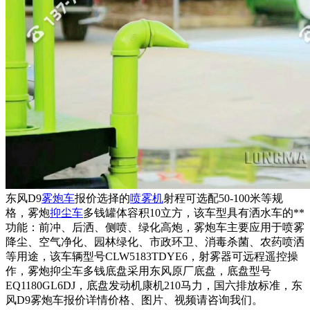
东风D9
雾炮车
报价选择的
喷雾机
射程可选配50-100米等规
格，雾炮
抑尘车
多钱罐体容积10立方，该车型具有洒水车的**
功能：前冲、后洒、侧喷、绿化高炮，雾炮车主要应用于喷雾
降尘、空气净化、园林绿化、市政环卫、消毒杀菌、农药喷洒
等用途，该车辆型号CLW5183TDYE6，射雾器可远程遥控操
作，雾炮抑尘车多钱底盘采用东风原厂底盘，底盘型号
EQ1180GL6DJ，底盘发动机康机210马力，国六排放标准，东
风D9雾炮车报价详情价格、图片、视频请咨询我们。