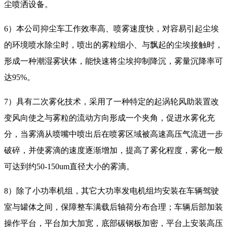
尘喷洒设备。
6）本公司抑尘车工作效率高、喷雾速度快，对容易引起尘埃
的环境喷水除尘时，喷出的雾粒细小、与飘起的尘埃接触时，
形成一种潮湿雾状体，能快速将尘埃抑制降沉，雾量沉降率可
达95%。
7）具有二次雾化技术，采用了一种特定的起涡轮风助装置改
变风向使之与雾粒的流动方向形成一个夹角，促进水雾化充
分，当雾滴从喷嘴中喷出后在喷雾区域被高速高压气流进一步
破碎，并使雾滴的速度逐渐增加，提高了雾化程度，雾化一般
可达到约50-150um直径大小的雾滴。
8）除了小功率机组，其它大功率发电机组均安装在车辆驾驶
室与罐体之间，保障整车满载后轴荷分布合理；车辆后部加装
操作平台，平台加大加宽，底部碳钢板加密，平台上安装高压