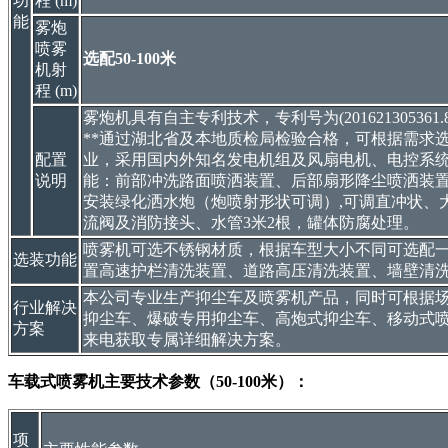
功
程 (m)
能
雾炮
喷雾
选配50-100米
机射
程 (m)
雾炮机具有自主专利技术，专利号为(201621305361.8 
**通过湖北省及本地质检局检验合格，可根据需求
配置
业，采用国内外知名发电机组及风扇电机、电控系统
说明
能：前部冲洗路面喷洒装置、后部扇形降尘喷洒装
安装绿化洒水炮（炮喷射形状可调）,可调直冲状、
流阀及消防接头、水管3米2根，罐体防腐处理。
喷雾机可选不锈钢材质，根据车型大小不同可选配
选装功能
置高速护栏清洗装置、道路高压清洗装置、墙壁清
本公司专业生产抑尘车及喷雾机产品，同时可根据
行业解决
抑尘车、爆破专用抑尘车、高炮式抑尘车、移动式
方案
来电获取专属详细解决方案。
车载式喷雾机主要技术参数（50-100米）：
项