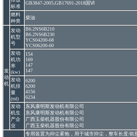
GB3847-2005,GB17691-2018国Ⅵ
标准
燃料
柴油
种类
B6.2NS6B210
发动
B6.2NS6B230
机型
YCS04200-68
号
YCS06200-60
发动
154
机功
169
147
率
147
发
(kw)
动
发动
6200
机
机排
6200
4156
量
6234
(ml)
发动
东风康明斯发动机有限公司
机生
东风康明斯发动机有限公司
产企
广西玉柴机器股份有限公司
业
广西玉柴机器股份有限公司
专用装置为抑尘雾炮，用于城市抑尘，整车长度/前悬