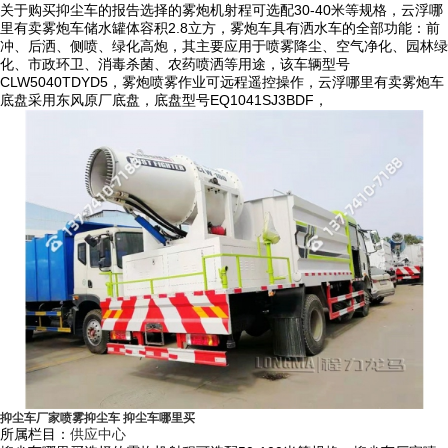
关于购买抑尘车的报告选择的雾炮机射程可选配30-40米等规格，云浮哪
纵，可随意控制调节水平旋转及喷雾角度，远程遥控操作距离可达100米
里有卖雾炮车储水罐体容积2.8立方，雾炮车具有洒水车的全部功能：前
以上。
冲、后洒、侧喷、绿化高炮，其主要应用于喷雾降尘、空气净化、园林绿
化、市政环卫、消毒杀菌、农药喷洒等用途，该车辆型号
4）整车运行稳定，始终处于佳运行状态，使用寿命更长，维护保养成本
CLW5040TDYD5，雾炮喷雾作业可远程遥控操作，云浮哪里有卖雾炮车
底盘采用东风原厂底盘，底盘型号EQ1041SJ3BDF，
低；匹配的雾炮机功力强、射程远、穿透力强、雾粒附着力强、覆盖范围
广、可以实现精量喷雾。
5）使用抑尘车耗水量相比其它抑尘喷洒设备可节约70%～80%(喷枪、洒
水机车)，且水雾覆盖粉尘面积远远大于其它抑尘喷洒设备。
6）本公司抑尘车工作效率高、喷雾速度快，对容易引起尘埃的环境喷水
除尘时，喷出的雾粒细小、与飘起的尘埃接触时，形成一种潮湿雾状体，
能快速将尘埃抑制降沉，雾量沉降率可达95%。
7）具有二次雾化技术，采用了一种特定的起涡轮风助装置改变风向使之
与雾粒的流动方向形成一个夹角，促进水雾化充分，当雾滴从喷嘴中喷出
后在喷雾区域被高速高压气流进一步破碎，并使雾滴的速度逐渐增加，提
高了雾化程度，雾化一般可达到约50-150um直径大小的雾滴。
8）除了小功率机组，其它大功率发电机组均安装在车辆驾驶室与罐体之
抑尘车厂家喷雾抑尘车 抑尘车哪里买
所属栏目：
供应中心
间，保障整车满载后轴荷分布合理；车辆后部加装操作平台，平台加大加