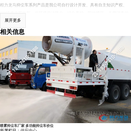
程力龙马
抑尘车系列产品是我公司自行设计开发、具有自主知识产权、
****技术水平的新一代环境保洁降尘、绿化养护、园林喷药、杀菌消毒的
展开更多
专用车辆设备。其主要细化分类有：多功能抑尘车、洒水车式抑尘车、铁
路专用抑尘车、爆破专用抑尘车。多功能抑尘车采用国内知名品牌二类专
相关信息
用底盘改装，具有喷雾效果好，操作安全可靠，喷雾射程远，用水量小、
作业噪音低等特点。多功能抑尘车主要结构是在行走底盘机构上加装大容
积水罐、**远程
雾炮机
组系统、发电机组系统、低压冲洗洒水系统、绿化
洒水高炮（可选装电子遥控水炮在车辆前端）、液压系统、电控系统、专
用的作业装置等改装而成，其性能在国内处于**水平。
二、抑尘车适用范围：
1）城市街道雾霾治理、公共场所消毒杀菌、园林绿化等市政环卫工程。
2）冶金、矿业、化工、建筑工地、房屋拆迁改造现场、场地平整现场等
领域在生产施工、转运过程中的产生扬尘，对其进行喷雾降尘。
3）露天储煤、焦、沙、石等工矿企业等散料处理堆场进行喷雾抑尘。
喷雾抑尘车厂家 多功能抑尘车价位
4）前冲洗、后洒水以及后作业水炮适用于城市道路环保降尘、道路清
所属栏目：
供应中心