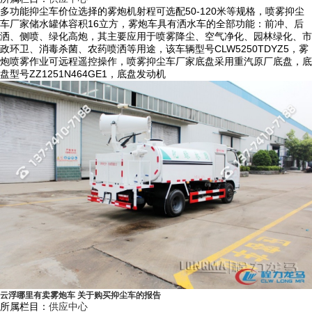
多功能抑尘车价位选择的雾炮机射程可选配50-120米等规格，喷雾抑尘
洗、广告牌清洗环保作业，左右绿化浇灌装置可用于公路绿化带的浇灌作
车厂家储水罐体容积16立方，雾炮车具有洒水车的全部功能：前冲、后
业。
洒、侧喷、绿化高炮，其主要应用于喷雾降尘、空气净化、园林绿化、市
政环卫、消毒杀菌、农药喷洒等用途，该车辆型号CLW5250TDYZ5，雾
5）设计成铁路专用抑尘车时可对煤炭装运点喷洒抑尘固化剂，可对每节
炮喷雾作业可远程遥控操作，喷雾抑尘车厂家底盘采用重汽原厂底盘，底
火车上的煤炭进行固化，形成保护膜，减少扬尘污染，可实现每节车厢之
盘型号ZZ1251N464GE1，底盘发动机
间感应间隔停喷。
三、程力龙马抑尘车特点：
1）底盘采用国内知名品牌如东风、重汽、解放、福田等系列，驾驶室内
带冷暖空调，驾驶舒适度高，底盘配置高、质量稳定可靠，售后服务体系
健全。
2）根据车型公告而采用方形瓦楞罐体或方圆形罐体，国标优质碳钢材
质，罐体外形设计协调，内设防波板，罐体采用有限元分析方法优化设
计，充分利用车载空间，水罐容积大，并通过了严格的可靠性试验，罐体
内部做防腐防锈处理，更加经久耐用。
3）产品具有自主专利技术，规格齐全从30-120米的射程均常备现货，本
云浮哪里有卖雾炮车 关于购买抑尘车的报告
厂雾炮机结构紧凑，射程远，雾粒细小，覆盖面积大，可手动或遥控操
所属栏目：
供应中心