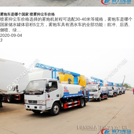
产品型号
CLW5070GPSD6型绿化喷洒车
湖北随州南郊汽车工业园B区5幢抑尘车专业
生产地址
雾炮车是哪个国家 喷雾抑尘车价格
厂
喷雾抑尘车价格选择的雾炮机射程可选配30-40米等规格，雾炮车是哪个
外形尺寸
国家储水罐体容积5立方，雾炮车具有洒水车的全部功能：前冲、后洒、
6500X2000X2800
(mm)
侧喷、绿…
底盘型号
EQ1075SJ3CDF
2020-09-04
3
底盘轴距
2700,2950,3308
(mm)
底盘轴数
2
底盘轴荷 (kg)
2640/4720
整备质量 (kg)
3750
总质量 (kg)
7360
额定载质量
3480
(kg)
接近角/离去
基本参数
18/13
角 (°)
前悬/后悬
1055/2137
(mm)
高车速
110
(km/h)
准乘人数 (人)
2
轮胎规格
7.00R16