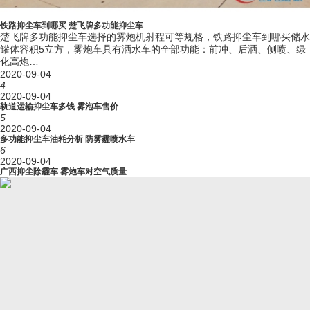
轮胎数量 (个)
6+1(备胎)
弹簧片数 (前/
铁路抑尘车到哪买 楚飞牌多功能抑尘车
6/6+5
楚飞牌多功能抑尘车选择的雾炮机射程可等规格，铁路抑尘车到哪买储水
后)
罐体容积5立方，雾炮车具有洒水车的全部功能：前冲、后洒、侧喷、绿
前轮距 (mm)
1525,1519
化高炮…
后轮距 (mm)
1498,1516
2020-09-04
排放标准
GB3847-2005,GB17691-2018国Ⅵ
4
2020-09-04
燃料种类
柴油
轨道运输抑尘车多钱 雾泡车售价
D20TCIF1
5
YCY24140-60
2020-09-04
CA4DB1-11E6
多功能抑尘车油耗分析 防雾霾喷水车
ZD30D16-6N
6
CY4BK461
2020-09-04
发动机型号
CY4BK161
广西抑尘除霾车 雾炮车对空气质量
Q23-115E60
H20-120E60
CA4DB1-13E6
Q28-130E60
93
103
81
120
发动机功率
95
105
(kw)
85
90