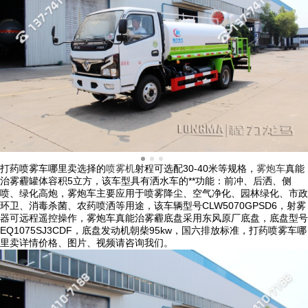
打药喷雾车哪里卖选择的
喷雾机
射程可选配30-40米等规格，
雾炮车
真能
治雾霾罐体容积5立方，该车型具有洒水车的**功能：前冲、后洒、侧
喷、绿化高炮，雾炮车主要应用于喷雾降尘、空气净化、园林绿化、市政
环卫、消毒杀菌、农药喷洒等用途，该车辆型号CLW5070GPSD6，射雾
器可远程遥控操作，雾炮车真能治雾霾底盘采用东风原厂底盘，底盘型号
EQ1075SJ3CDF，底盘发动机朝柴95kw，国六排放标准，打药喷雾车哪
里卖详情价格、图片、视频请咨询我们。