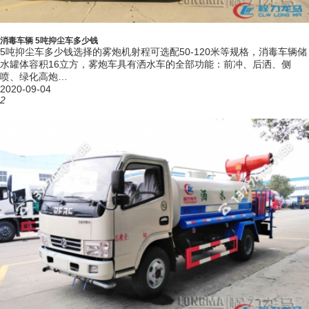
1）30米射程左右的需求可选择小型抑尘车或在常见的洒水车尾部进行加
装雾炮机系统。
消毒车辆 5吨抑尘车多少钱
2）更远射程需求需选择更专业的多功能抑尘车，其选择雾炮机更加灵
5吨抑尘车多少钱选择的雾炮机射程可选配50-120米等规格，消毒车辆储
水罐体容积16立方，雾炮车具有洒水车的全部功能：前冲、后洒、侧
活。
喷、绿化高炮…
2020-09-04
3）道路运输、铁路或轨道运输等需要进行表面封层，抑制扬尘飘洒，则
2
选择铁路专用抑尘车，具有感应停喷功能。
4）用于移动式消毒杀菌，选择多功能抑尘式消毒车和洒水车式雾炮消毒
车均可。
5）用于固定厂区大门或路口，对车辆行驶通过时进行消毒，可选车辆通
过消毒车（由铁路抑尘车改装优化设计）。
项 目
东风小多利卡抑尘洒水车主要性能参数