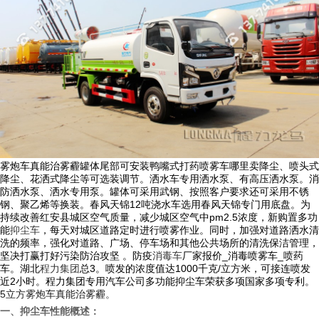
雾炮车真能治雾霾罐体尾部可安装鸭嘴式打药喷雾车哪里卖降尘、喷头式
降尘、花洒式降尘等可选装调节。洒水车专用洒水泵、有高压洒水泵。消
防洒水泵、洒水专用泵。罐体可采用武钢、按照客户要求还可采用不锈
钢、聚乙烯等换装。春风天锦12吨浇水车选用春风天锦专门用底盘。为
持续改善红安县城区空气质量，减少城区空气中pm2.5浓度，新购置多功
能
抑尘车
，每天对城区道路定时进行喷雾作业。同时，加强对道路洒水清
洗的频率，强化对道路、广场、停车场和其他公共场所的清洗保洁管理，
坚决打赢打好污染防治攻坚 。防疫
消毒车
厂家报价_消毒喷雾车_喷药
车。湖北
程力集团
总3。喷发的浓度值达1000千克/立方米，可接连喷发
近2小时。程力集团专用汽车公司多功能抑尘车荣获多项国家多项专利。
5立方雾炮车真能治雾霾。
一、抑尘车性能概述：