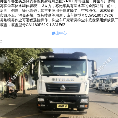
抑尘车哪里买选择的雾炮机射程可选配50-100米等规格，抑尘车厂家喷
宽，底部碳钢板加密，平台上安装高压水炮，高压炮竖管采用U型螺栓固
雾抑尘车储水罐体容积11.3立方，雾炮车具有洒水车的全部功能：前冲、
后洒、侧喷、绿化高炮，其主要应用于喷雾降尘、空气净化、园林绿化、
定，防止喷水时产生冲力，罐体后部加装上下扶梯，罐体顶部围板形式，
市政环卫、消毒杀菌、农药喷洒等用途，该车辆型号CLW5180TDYC6，
保证人员在罐顶作业时的安全。
雾炮喷雾作业可远程遥控操作，抑尘车厂家喷雾抑尘车底盘采用解放原厂
底盘，底盘型号CA1180P62K1L2A1E6Z
9）发电机组静音罩侧面散热窗用钢网或百页窗形式，内贴有吸音棉，可
供应中心
有效的保护发电机组，防水、防灰、减噪音。罐体与罐座加装衬板，所有
1
焊缝均匀，外部焊缝均为满焊，采用断焊的保证断焊长度和间距一致。
10）所装取力器传动速比保证水泵在额定工作转速时发动机处于经济转
速范围；侧后防护应符合国家标准GB11567.1和GB11567.2；按照国家
标准要求加装侧标志灯和后示廓灯。
11）雾炮电控系统由专业电力工程师优化设计，使用安全系数更高，**不
会漏电、短路，且喷雾机设有一键紧急停止按钮，操作安全可靠。配套动
力灵活，既可用三相380V的市电，也可由配套柴油发电机组供电。
12）经过15年的制造经验，不断对产品进行优化设计，具有结构设计合
理、操作简单、维护方便、使用经济、寿命长等特点。
四、抑尘车的推荐选择方案：