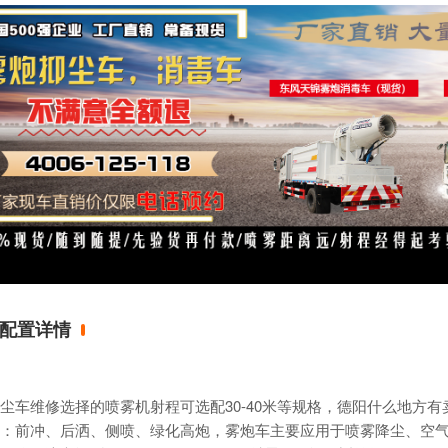
配置详情
尘车
维修选择的
喷雾机
射程可选配30-40米等规格，德阳什么地方
：前冲、后洒、侧喷、绿化高炮，
雾炮车
主要应用于喷雾降尘、空