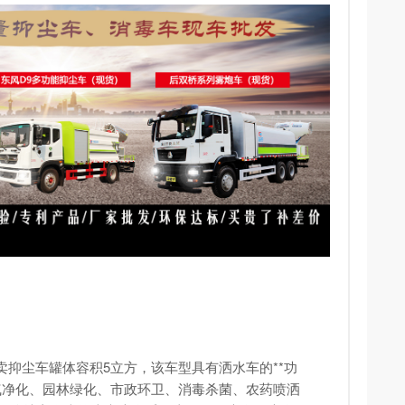
有卖抑尘车罐体容积5立方，该车型具有洒水车的**功
气净化、园林绿化、市政环卫、消毒杀菌、农药喷洒