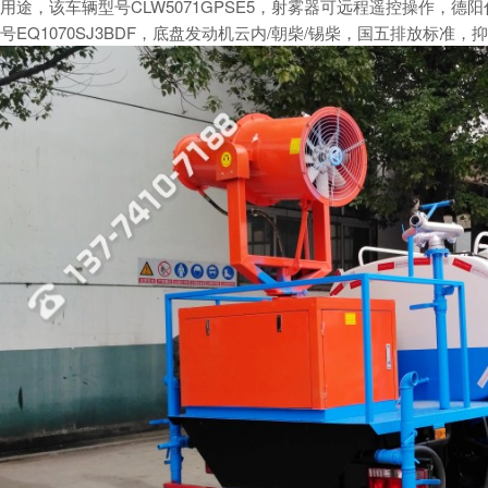
用途，该车辆型号CLW5071GPSE5，射雾器可远程遥控操作，
号EQ1070SJ3BDF，底盘发动机云内/朝柴/锡柴，国五排放标