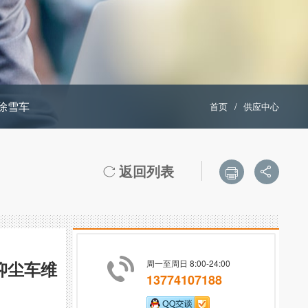
除雪车
首页
/
供应中心
返回列表



抑尘车维
周一至周日 8:00-24:00
13774107188