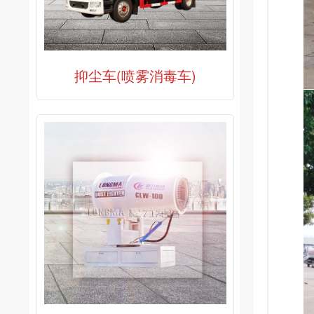
抑尘车(喷雾消毒车)