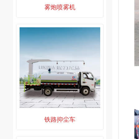
雾炮喷雾机
铁路抑尘车