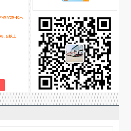
方/选配30-40米
格5台以上