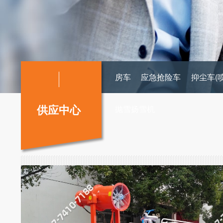
房车
应急抢险车
抑尘车(
供应中心
抛雪扬雪机