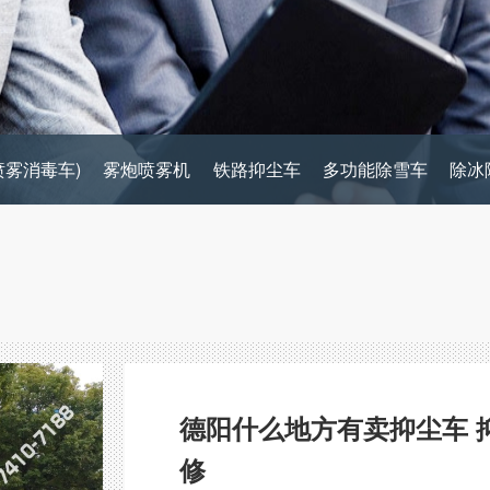
喷雾消毒车)
雾炮喷雾机
铁路抑尘车
多功能除雪车
除冰
德阳什么地方有卖抑尘车 
修