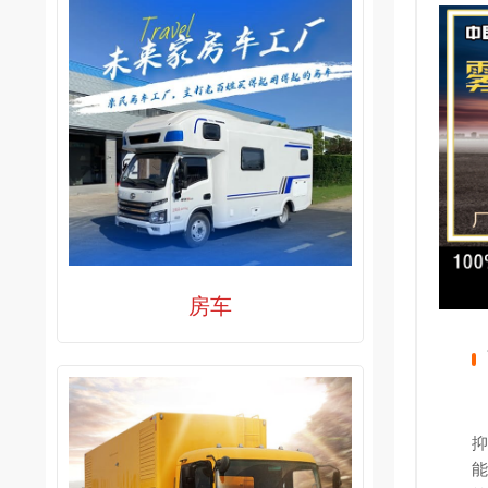
房车
抑
能