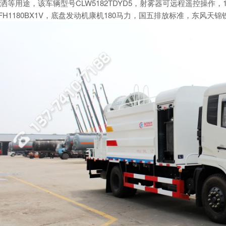
洒等用途，该车辆型号CLW5182TDYD5，射雾器可远程遥控操作
FH1180BX1V，底盘发动机康机180马力，国五排放标准，东风