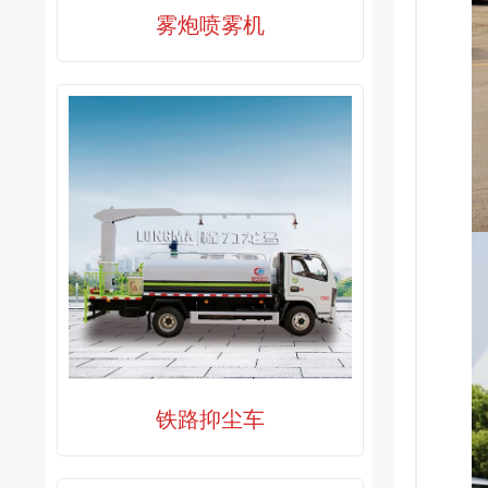
雾炮喷雾机
铁路抑尘车