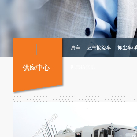
房车
应急抢险车
抑尘车(
供应中心
抛雪扬雪机