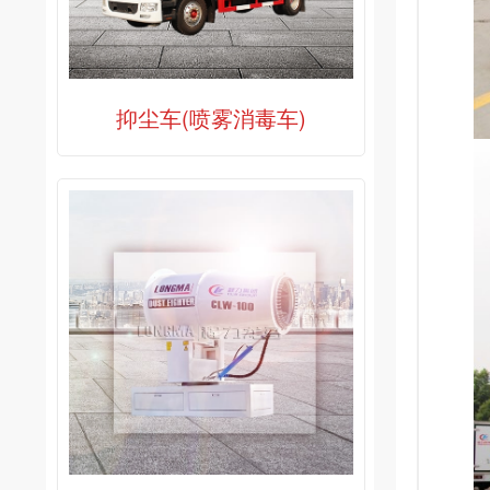
抑尘车(喷雾消毒车)