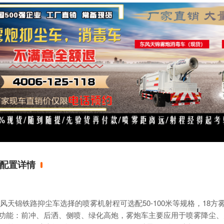
配置详情
风天锦铁路
抑尘车
选择的
喷雾机
射程可选配50-100米等规格，18方
*功能：前冲、后洒、侧喷、绿化高炮，雾炮车主要应用于喷雾降尘