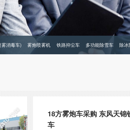
喷雾消毒车)
雾炮喷雾机
铁路抑尘车
多功能除雪车
除冰
18方雾炮车采购 东风天锦
车