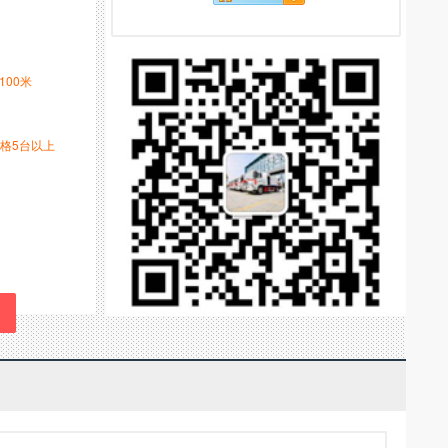
-100米
格5台以上