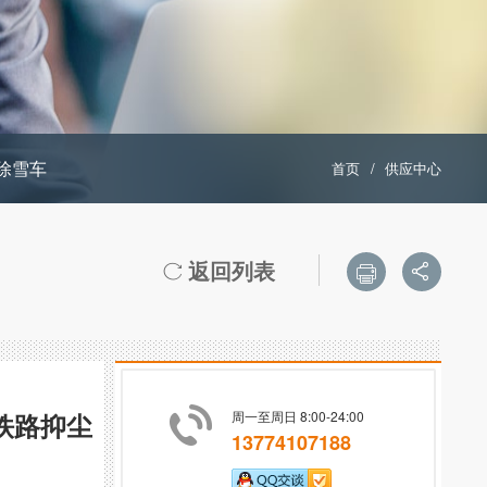
除雪车
首页
/
供应中心
返回列表



铁路抑尘
周一至周日 8:00-24:00
13774107188