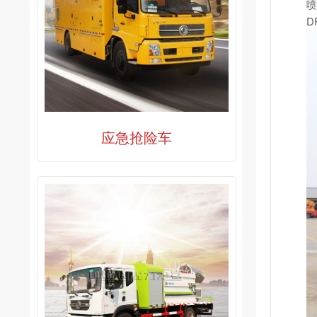
喷
D
应急抢险车