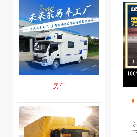
房车
东
*