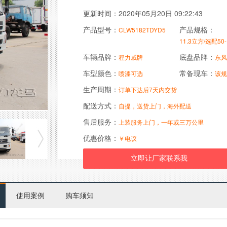
更新时间：2020年05月20日 09:22:43
产品型号：
产品规格：
CLW5182TDYD5
11.3立方/选配50
车辆品牌：
底盘品牌：
程力威牌
东风
车型颜色：
常备现车：
喷漆可选
该规
生产周期：
订单下达后7天内交货
配送方式：
自提，送货上门，海外配送
售后服务：
上装服务上门，一年或三万公里
优惠价格：
￥电议
使用案例
购车须知