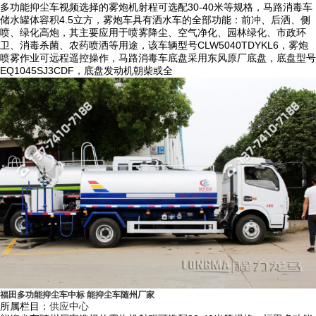
多功能抑尘车视频选择的雾炮机射程可选配30-40米等规格，马路消毒车
厂雾炮机结构紧凑，射程远，雾粒细小，覆盖面积大，可手动或遥控操
储水罐体容积4.5立方，雾炮车具有洒水车的全部功能：前冲、后洒、侧
喷、绿化高炮，其主要应用于喷雾降尘、空气净化、园林绿化、市政环
纵，可随意控制调节水平旋转及喷雾角度，远程遥控操作距离可达100米
卫、消毒杀菌、农药喷洒等用途，该车辆型号CLW5040TDYKL6，雾炮
以上。
喷雾作业可远程遥控操作，马路消毒车底盘采用东风原厂底盘，底盘型号
EQ1045SJ3CDF，底盘发动机朝柴或全
4）整车运行稳定，始终处于佳运行状态，使用寿命更长，维护保养成本
低；匹配的雾炮机功力强、射程远、穿透力强、雾粒附着力强、覆盖范围
广、可以实现精量喷雾。
5）使用抑尘车耗水量相比其它抑尘喷洒设备可节约70%～80%(喷枪、洒
水机车)，且水雾覆盖粉尘面积远远大于其它抑尘喷洒设备。
6）本公司抑尘车工作效率高、喷雾速度快，对容易引起尘埃的环境喷水
除尘时，喷出的雾粒细小、与飘起的尘埃接触时，形成一种潮湿雾状体，
能快速将尘埃抑制降沉，雾量沉降率可达95%。
7）具有二次雾化技术，采用了一种特定的起涡轮风助装置改变风向使之
与雾粒的流动方向形成一个夹角，促进水雾化充分，当雾滴从喷嘴中喷出
后在喷雾区域被高速高压气流进一步破碎，并使雾滴的速度逐渐增加，提
高了雾化程度，雾化一般可达到约50-150um直径大小的雾滴。
福田多功能抑尘车中标 能抑尘车随州厂家
所属栏目：
供应中心
8）除了小功率机组，其它大功率发电机组均安装在车辆驾驶室与罐体之