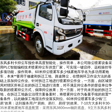
东风多利卡抑尘车报价单高度智能化，操作简单，本公司除尘喷雾设备采
用PLC智能编程技术喷雾抑尘车供货厂家，可实现一键启停、远程操控等
多项功能，操作简单。60米抑尘喷雾车多少钱雾炮车学名为多功用雾炮
车，本来**要用于修建和拆迁工地、路途降尘，在惯例环卫作业方法的基
础上添加抑尘作业。针对拆迁工地进行喷雾抑尘作业，一方面，由区城管
局对辖区所有正在的拆迁工地进行清查，对不满足抑尘条件的督促单位争
取新的喷雾抑尘方式，保障抑尘效果；另一方面，对于尚未开始的拆迁工
地，在拆迁工地扬尘治理方案备案时，将喷雾抑尘作为备案手续的前置**
备条件，以此确保工地湿法作业落实到位。60米抑尘喷雾车多少钱“三
易”效果：达到服务用户“易购、易行、易得”的效果。7-10方大多利卡30-
35米雾炮雾炮车底盘配置：采用东风3800mm轴距底盘。9立方东风多利