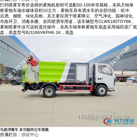
打药喷雾车售价选择的雾炮机射程可选配50-100米等规格，东风天锦单
4）前冲洗、后洒水以及后作业水炮适用于城市道路环保降尘、道路清
桥雾炮车储水罐体容积10立方，雾炮车具有洒水车的全部功能：前冲、
后洒、侧喷、绿化高炮，其主要应用于喷雾降尘、空气净化、园林绿化、
洗、广告牌清洗环保作业，左右绿化浇灌装置可用于公路绿化带的浇灌作
市政环卫、消毒杀菌、农药喷洒等用途，该车辆型号CLW5180TDYB6，
业。
雾炮喷雾作业可远程遥控操作，东风天锦单桥雾炮车底盘采用福田原厂底
盘，底盘型号BJ1186VKPHK-1K，底盘
5）设计成铁路专用抑尘车时可对煤炭装运点喷洒抑尘固化剂，可对每节
火车上的煤炭进行固化，形成保护膜，减少扬尘污染，可实现每节车厢之
间感应间隔停喷。
三、程力龙马抑尘车特点：
1）底盘采用国内知名品牌如东风、重汽、解放、福田等系列，驾驶室内
带冷暖空调，驾驶舒适度高，底盘配置高、质量稳定可靠，售后服务体系
健全。
2）根据车型公告而采用方形瓦楞罐体或方圆形罐体，国标优质碳钢材
质，罐体外形设计协调，内设防波板，罐体采用有限元分析方法优化设
计，充分利用车载空间，水罐容积大，并通过了严格的可靠性试验，罐体
内部做防腐防锈处理，更加经久耐用。
马路消毒车 多功能抑尘车视频
所属栏目：
供应中心
3）产品具有自主专利技术，规格齐全从30-120米的射程均常备现货，本