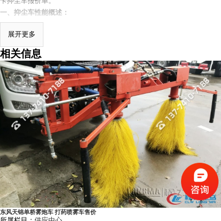
卡抑尘车报价单。
一、抑尘车性能概述：
程力龙马
抑尘车系列产品是我公司自行设计开发、具有自主知识产权、
展开更多
****技术水平的新一代环境保洁降尘、绿化养护、园林喷药、杀菌消毒的
相关信息
专用车辆设备。其主要细化分类有：多功能抑尘车、洒水车式抑尘车、铁
路专用抑尘车、爆破专用抑尘车。多功能抑尘车采用国内知名品牌二类专
用底盘改装，具有喷雾效果好，操作安全可靠，喷雾射程远，用水量小、
作业噪音低等特点。多功能抑尘车主要结构是在行走底盘机构上加装大容
积水罐、**远程
雾炮机
组系统、发电机组系统、低压冲洗洒水系统、绿化
洒水高炮（可选装电子遥控水炮在车辆前端）、液压系统、电控系统、专
用的作业装置等改装而成，其性能在国内处于**水平。
二、抑尘车适用范围：
1）城市街道雾霾治理、公共场所消毒杀菌、园林绿化等市政环卫工程。
2）冶金、矿业、化工、建筑工地、房屋拆迁改造现场、场地平整现场等
领域在生产施工、转运过程中的产生扬尘，对其进行喷雾降尘。
东风天锦单桥雾炮车 打药喷雾车售价
3）露天储煤、焦、沙、石等工矿企业等散料处理堆场进行喷雾抑尘。
所属栏目：
供应中心