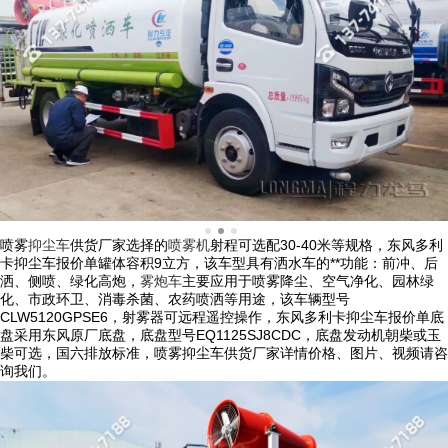
喷雾
抑尘车
供货厂家选择的
喷雾机
射程可选配30-40米等规格，东风多利
卡抑尘车报价单罐体容积9立方，该车型具有洒水车的**功能：前冲、后
洒、侧喷、绿化高炮，
雾炮车
主要应用于喷雾降尘、空气净化、园林绿
化、市政环卫、消毒杀菌、农药喷洒等用途，该车辆型号
CLW5120GPSE6，射雾器可远程遥控操作，东风多利卡抑尘车报价单底
盘采用东风原厂底盘，底盘型号EQ1125SJ8CDC，底盘发动机朝柴或玉
柴可选，国六排放标准，喷雾抑尘车供货厂家详情价格、图片、视频请咨
询我们。