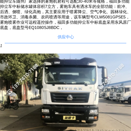
能抑尘车随州厂家选择的雾炮机射程可选配30-40米等规格，福田多功能
抑尘车中标储水罐体容积7立方，雾炮车具有洒水车的全部功能：前冲、
间，保障整车满载后轴荷分布合理；车辆后部加装操作平台，平台加大加
后洒、侧喷、绿化高炮，其主要应用于喷雾降尘、空气净化、园林绿化、
宽，底部碳钢板加密，平台上安装高压水炮，高压炮竖管采用U型螺栓固
市政环卫、消毒杀菌、农药喷洒等用途，该车辆型号CLW5081GPSE5，
雾炮喷雾作业可远程遥控操作，福田多功能抑尘车中标底盘采用东风原厂
定，防止喷水时产生冲力，罐体后部加装上下扶梯，罐体顶部围板形式，
底盘，底盘型号EQ1080SJ8BDC，
保证人员在罐顶作业时的安全。
供应中心
9）发电机组静音罩侧面散热窗用钢网或百页窗形式，内贴有吸音棉，可
1
有效的保护发电机组，防水、防灰、减噪音。罐体与罐座加装衬板，所有
焊缝均匀，外部焊缝均为满焊，采用断焊的保证断焊长度和间距一致。
10）所装取力器传动速比保证水泵在额定工作转速时发动机处于经济转
速范围；侧后防护应符合国家标准GB11567.1和GB11567.2；按照国家
标准要求加装侧标志灯和后示廓灯。
11）雾炮电控系统由专业电力工程师优化设计，使用安全系数更高，**不
会漏电、短路，且喷雾机设有一键紧急停止按钮，操作安全可靠。配套动
力灵活，既可用三相380V的市电，也可由配套柴油发电机组供电。
12）经过15年的制造经验，不断对产品进行优化设计，具有结构设计合
理、操作简单、维护方便、使用经济、寿命长等特点。