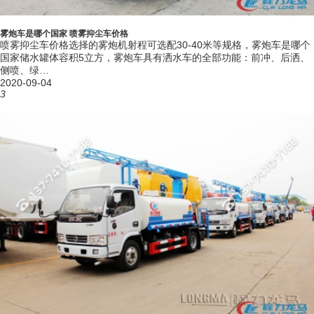
项 目
东风大多利卡雾炮洒水车主要性能参数
雾炮车是哪个国家 喷雾抑尘车价格
产品型号
CLW5120GPSE6型绿化喷洒车
喷雾抑尘车价格选择的雾炮机射程可选配30-40米等规格，雾炮车是哪个
湖北随州南郊汽车工业园B区5幢抑尘车专业
国家储水罐体容积5立方，雾炮车具有洒水车的全部功能：前冲、后洒、
生产地址
厂
侧喷、绿…
外形尺寸
2020-09-04
7230X2250X2700
(mm)
3
底盘型号
EQ1125SJ8CDC
底盘轴距
3800,3950,4050,4100,4400,3600
(mm)
底盘轴数
2
底盘轴荷 (kg)
4350/7645
整备质量 (kg)
4720
总质量 (kg)
11995
额定载质量
7080
(kg)
接近角/离去
基本参数
20/13
角 (°)
前悬/后悬
1130/2300
(mm)
高车速
103
(km/h)