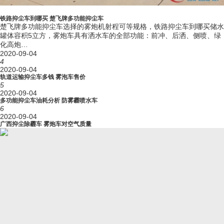
准乘人数 (人)
3
轮胎规格
245/70R19.5，8.25R20
铁路抑尘车到哪买 楚飞牌多功能抑尘车
轮胎数量 (个)
6+1(备胎)
楚飞牌多功能抑尘车选择的雾炮机射程可等规格，铁路抑尘车到哪买储水
罐体容积5立方，雾炮车具有洒水车的全部功能：前冲、后洒、侧喷、绿
弹簧片数 (前/
8/10+7,12/12+9
化高炮…
后)
2020-09-04
前轮距 (mm)
1745,1802
4
后轮距 (mm)
1630,1650,1800
2020-09-04
轨道运输抑尘车多钱 雾泡车售价
排放标准
GB3847-2005,GB17691-2018国Ⅵ
5
燃料种类
柴油
2020-09-04
D4.0NS6B170
多功能抑尘车油耗分析 防雾霾喷水车
D4.0NS6B185
6
YCS04190-68
2020-09-04
ZD30D16-6N
广西抑尘除霾车 雾炮车对空气质量
D25TCIF1
D30TCIF1
D40TCIF1
D45TCIF1
NV30-C6G
发动机型号
NV30-C6C
NV30-C6D
CY4SK161
CY4SK261
CY4SK361
YCY30165-60
D4.0NS6B160