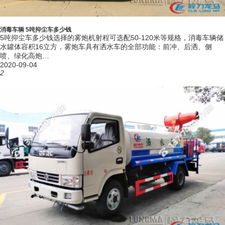
四、抑尘车的推荐选择方案：
1）30米射程左右的需求可选择小型抑尘车或在常见的洒水车尾部进行加
消毒车辆 5吨抑尘车多少钱
5吨抑尘车多少钱选择的雾炮机射程可选配50-120米等规格，消毒车辆储
装雾炮机系统。
水罐体容积16立方，雾炮车具有洒水车的全部功能：前冲、后洒、侧
2）更远射程需求需选择更专业的多功能抑尘车，其选择雾炮机更加灵
喷、绿化高炮…
2020-09-04
活。
2
3）道路运输、铁路或轨道运输等需要进行表面封层，抑制扬尘飘洒，则
选择铁路专用抑尘车，具有感应停喷功能。
4）用于移动式消毒杀菌，选择多功能抑尘式
消毒车
和洒水车式雾炮消毒
车均可。
5）用于固定厂区大门或路口，对车辆行驶通过时进行消毒，可选车辆通
过消毒车（由铁路抑尘车改装优化设计）。