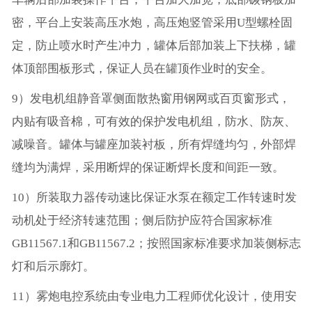
密，平台上安装高压水炮，高压炮竖管采用U型螺栓固
定，防止喷水时产生冲力，罐体后部加装上下扶梯，罐
体顶部围板形式，保证人员在罐顶作业时的安全。
9）发电机组静音罩侧面散热窗用钢网或百页窗形式，
内贴有吸音棉，可有效的保护发电机组，防水、防灰、
减噪音。罐体与罐座加装衬板，所有焊缝均匀，外部焊
缝均为满焊，采用断焊的保证断焊长度和间距一致。
10）所装取力器传动速比保证水泵在额定工作转速时发
动机处于经济转速范围；侧后防护应符合国家标准
GB11567.1和GB11567.2；按照国家标准要求加装侧标志
灯和后示廓灯。
11）雾炮电控系统由专业电力工程师优化设计，使用安