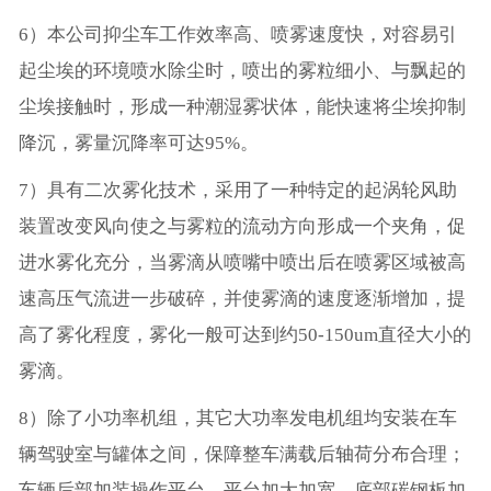
6）本公司抑尘车工作效率高、喷雾速度快，对容易引
起尘埃的环境喷水除尘时，喷出的雾粒细小、与飘起的
尘埃接触时，形成一种潮湿雾状体，能快速将尘埃抑制
降沉，雾量沉降率可达95%。
7）具有二次雾化技术，采用了一种特定的起涡轮风助
装置改变风向使之与雾粒的流动方向形成一个夹角，促
进水雾化充分，当雾滴从喷嘴中喷出后在喷雾区域被高
速高压气流进一步破碎，并使雾滴的速度逐渐增加，提
高了雾化程度，雾化一般可达到约50-150um直径大小的
雾滴。
8）除了小功率机组，其它大功率发电机组均安装在车
辆驾驶室与罐体之间，保障整车满载后轴荷分布合理；
车辆后部加装操作平台，平台加大加宽，底部碳钢板加