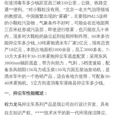
街道消毒车多少钱距宜昌三峡330公里，公路、铁路交
通**便利。“对小颗粒没有用。”北京一名大气治理领域
的教授说。中国频繁出现的“雾霾”，主要指PM2.5这样
的小颗粒污染物，气象条件不好时，可能会在近地面两
三百米处形成污染层，即使进行喷雾，也只能在几十米
内，顶多对大颗粒的扬尘起到短期抑制作用。60米多功
能抑尘车多少钱_10吨雾炮洒水车厂家2亿元，现有总资
产10亿元，本部占地面积1000余亩，员工3000多名。7-
10方大多利卡30-35米雾炮抑尘车底盘配置：采用东风
3800mm轴距底盘，带方向助力，气刹，5档变速箱，配
备东风朝阳156马力或玉柴130马力国五柴油发动机，是
洒水车中的一个热销产品，适合各地方使用，可配备30-
40米雾炮机。5立方街道消毒车灌南县抑尘车多少钱。
一、抑尘车性能概述：
程力龙马
抑尘车系列产品是我公司自行设计开发、具有
自主知识产权、****技术水平的新一代环境保洁降尘、