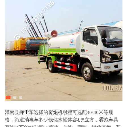
灌南县
抑尘车
选择的
雾炮机
射程可选配30-40米等规
格，街道
消毒车
多少钱储水罐体容积5立方，
雾炮车
具