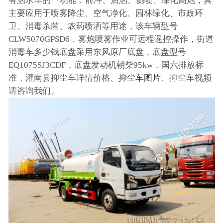
有洒水车的**功能：前冲、后洒、侧喷、绿化高炮，其
主要应用于喷雾降尘、空气净化、园林绿化、市政环
卫、消毒杀菌、农药喷洒等用途，该车辆型号
CLW5070GPSD6，雾炮喷雾作业可远程遥控操作，街道
消毒车多少钱底盘采用东风原厂底盘，底盘型号
EQ1075SJ3CDF，底盘发动机朝柴95kw，国六排放标
准，灌南县抑尘车详情价格、
抑尘车图片
、抑尘车视频
请咨询我们。