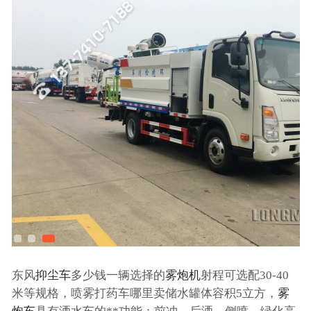
东风
抑尘车
多少钱一辆选择的
雾炮机
射程可选配30-40
米等规格，喷雾打药车哪里卖储水罐体容积5立方，
雾