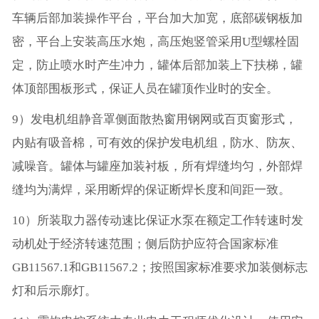
车辆后部加装操作平台，平台加大加宽，底部碳钢板加
密，平台上安装高压水炮，高压炮竖管采用U型螺栓固
定，防止喷水时产生冲力，罐体后部加装上下扶梯，罐
体顶部围板形式，保证人员在罐顶作业时的安全。
9）发电机组静音罩侧面散热窗用钢网或百页窗形式，
内贴有吸音棉，可有效的保护发电机组，防水、防灰、
减噪音。罐体与罐座加装衬板，所有焊缝均匀，外部焊
缝均为满焊，采用断焊的保证断焊长度和间距一致。
10）所装取力器传动速比保证水泵在额定工作转速时发
动机处于经济转速范围；侧后防护应符合国家标准
GB11567.1和GB11567.2；按照国家标准要求加装侧标志
灯和后示廓灯。