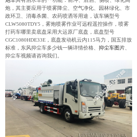
炮车
具有洒水车的**功能：前冲、后洒、侧喷、绿化高
炮，其主要应用于喷雾降尘、空气净化、园林绿化、市
政环卫、消毒杀菌、农药喷洒等用途，该车辆型号
CLW5080TDY5，雾炮喷雾作业可远程遥控操作，喷雾
打药车哪里卖底盘采用大运原厂底盘，底盘型号
CGC1080HDE33E，底盘发动机云内115马力，国五排放
标准，东风抑尘车多少钱一辆详情价格、
抑尘车图片
、
抑尘车视频请咨询我们。