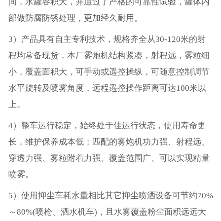
间，水罐容积大，并通过了严格的可靠性试验，罐体内
部做防腐防锈处理，更加经久耐用。
3）产品具有自主专利技术，规格齐全从30-120米的射
程均常备现货，本厂雾炮机结构紧凑，射程远，雾粒细
小，覆盖面积大，可手动或遥控操纵，可随意控制调节
水平旋转及喷雾角度，远程遥控操作距离可达100米以
上。
4）整车运行稳定，始终处于佳运行状态，使用寿命更
长，维护保养成本低；匹配的雾炮机功力强、射程远、
穿透力强、雾粒附着力强、覆盖范围广、可以实现精量
喷雾。
5）使用抑尘车耗水量相比其它抑尘喷洒设备可节约70%
～80%(喷枪、洒水机车)，且水雾覆盖粉尘面积远远大