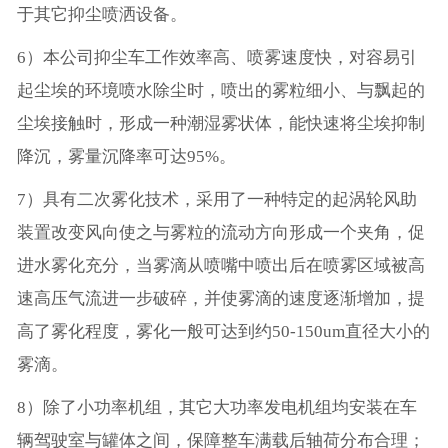
于其它抑尘喷洒设备。
6）本公司抑尘车工作效率高、喷雾速度快，对容易引
起尘埃的环境喷水除尘时，喷出的雾粒细小、与飘起的
尘埃接触时，形成一种潮湿雾状体，能快速将尘埃抑制
降沉，雾量沉降率可达95%。
7）具有二次雾化技术，采用了一种特定的起涡轮风助
装置改变风向使之与雾粒的流动方向形成一个夹角，促
进水雾化充分，当雾滴从喷嘴中喷出后在喷雾区域被高
速高压气流进一步破碎，并使雾滴的速度逐渐增加，提
高了雾化程度，雾化一般可达到约50-150um直径大小的
雾滴。
8）除了小功率机组，其它大功率发电机组均安装在车
辆驾驶室与罐体之间，保障整车满载后轴荷分布合理；