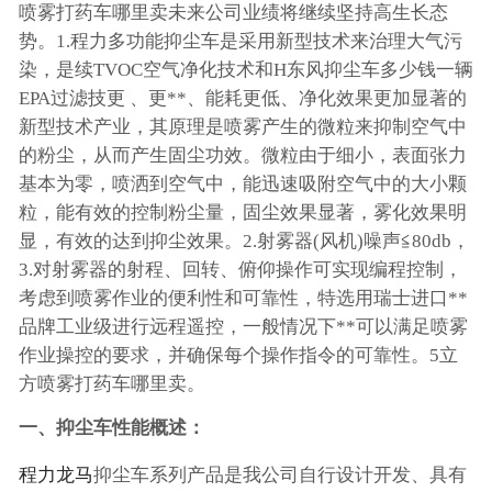
喷雾打药车哪里卖未来公司业绩将继续坚持高生长态
势。1.程力多功能抑尘车是采用新型技术来治理大气污
染，是续TVOC空气净化技术和H东风抑尘车多少钱一辆
EPA过滤技更 、更**、能耗更低、净化效果更加显著的
新型技术产业，其原理是喷雾产生的微粒来抑制空气中
的粉尘，从而产生固尘功效。微粒由于细小，表面张力
基本为零，喷洒到空气中，能迅速吸附空气中的大小颗
粒，能有效的控制粉尘量，固尘效果显著，雾化效果明
显，有效的达到抑尘效果。2.射雾器(风机)噪声≦80db，
3.对射雾器的射程、回转、俯仰操作可实现编程控制，
考虑到喷雾作业的便利性和可靠性，特选用瑞士进口**
品牌工业级进行远程遥控，一般情况下**可以满足喷雾
作业操控的要求，并确保每个操作指令的可靠性。5立
方喷雾打药车哪里卖。
一、抑尘车性能概述：
程力龙马
抑尘车系列产品是我公司自行设计开发、具有