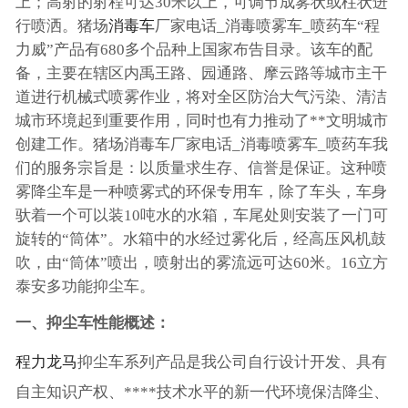
上；高射的射程可达30米以上，可调节成雾状或柱状进
行喷洒。猪场
消毒车
厂家电话_消毒喷雾车_喷药车“程
力威”产品有680多个品种上国家布告目录。该车的配
备，主要在辖区内禹王路、园通路、摩云路等城市主干
道进行机械式喷雾作业，将对全区防治大气污染、清洁
城市环境起到重要作用，同时也有力推动了**文明城市
创建工作。猪场消毒车厂家电话_消毒喷雾车_喷药车我
们的服务宗旨是：以质量求生存、信誉是保证。这种喷
雾降尘车是一种喷雾式的环保专用车，除了车头，车身
驮着一个可以装10吨水的水箱，车尾处则安装了一门可
旋转的“筒体”。水箱中的水经过雾化后，经高压风机鼓
吹，由“筒体”喷出，喷射出的雾流远可达60米。16立方
泰安多功能抑尘车。
一、抑尘车性能概述：
程力龙马
抑尘车系列产品是我公司自行设计开发、具有
自主知识产权、****技术水平的新一代环境保洁降尘、