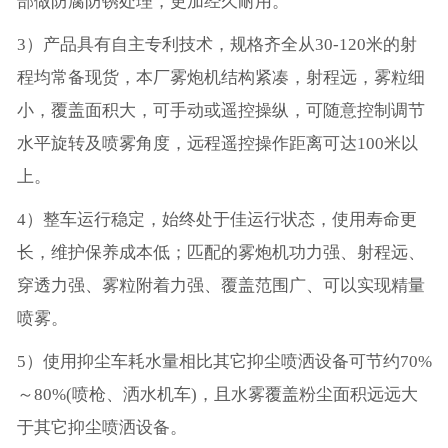
部做防腐防锈处理，更加经久耐用。
3）产品具有自主专利技术，规格齐全从30-120米的射
程均常备现货，本厂雾炮机结构紧凑，射程远，雾粒细
小，覆盖面积大，可手动或遥控操纵，可随意控制调节
水平旋转及喷雾角度，远程遥控操作距离可达100米以
上。
4）整车运行稳定，始终处于佳运行状态，使用寿命更
长，维护保养成本低；匹配的雾炮机功力强、射程远、
穿透力强、雾粒附着力强、覆盖范围广、可以实现精量
喷雾。
5）使用抑尘车耗水量相比其它抑尘喷洒设备可节约70%
～80%(喷枪、洒水机车)，且水雾覆盖粉尘面积远远大
于其它抑尘喷洒设备。