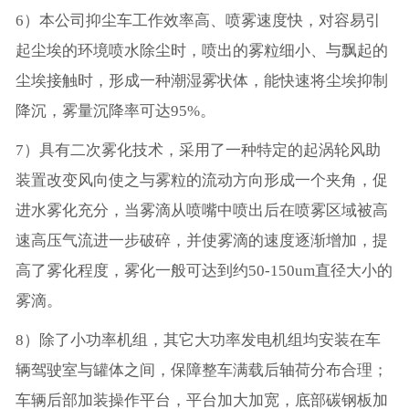
6）本公司抑尘车工作效率高、喷雾速度快，对容易引
起尘埃的环境喷水除尘时，喷出的雾粒细小、与飘起的
尘埃接触时，形成一种潮湿雾状体，能快速将尘埃抑制
降沉，雾量沉降率可达95%。
7）具有二次雾化技术，采用了一种特定的起涡轮风助
装置改变风向使之与雾粒的流动方向形成一个夹角，促
进水雾化充分，当雾滴从喷嘴中喷出后在喷雾区域被高
速高压气流进一步破碎，并使雾滴的速度逐渐增加，提
高了雾化程度，雾化一般可达到约50-150um直径大小的
雾滴。
8）除了小功率机组，其它大功率发电机组均安装在车
辆驾驶室与罐体之间，保障整车满载后轴荷分布合理；
车辆后部加装操作平台，平台加大加宽，底部碳钢板加