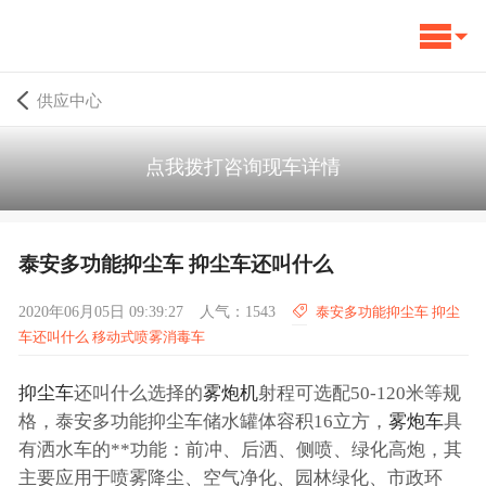
供应中心
点我拨打咨询现车详情
泰安多功能抑尘车 抑尘车还叫什么
2020年06月05日 09:39:27
人气：1543
泰安多功能抑尘车 抑尘
车还叫什么 移动式喷雾消毒车
抑尘车
还叫什么选择的
雾炮机
射程可选配50-120米等规
格，泰安多功能抑尘车储水罐体容积16立方，
雾炮车
具
有洒水车的**功能：前冲、后洒、侧喷、绿化高炮，其
主要应用于喷雾降尘、空气净化、园林绿化、市政环