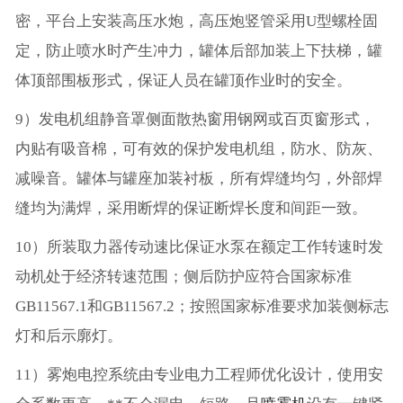
密，平台上安装高压水炮，高压炮竖管采用U型螺栓固
定，防止喷水时产生冲力，罐体后部加装上下扶梯，罐
体顶部围板形式，保证人员在罐顶作业时的安全。
9）发电机组静音罩侧面散热窗用钢网或百页窗形式，
内贴有吸音棉，可有效的保护发电机组，防水、防灰、
减噪音。罐体与罐座加装衬板，所有焊缝均匀，外部焊
缝均为满焊，采用断焊的保证断焊长度和间距一致。
10）所装取力器传动速比保证水泵在额定工作转速时发
动机处于经济转速范围；侧后防护应符合国家标准
GB11567.1和GB11567.2；按照国家标准要求加装侧标志
灯和后示廓灯。
11）雾炮电控系统由专业电力工程师优化设计，使用安