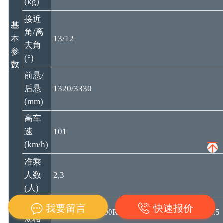
(kg)
接近
基
角/离
本
13/12
去角
参
(°)
数
前悬/
后悬
1320/3330
(mm)
高车
速
101
(km/h)
准乘
人数
2,3
(人)
轮胎
我要留言
快速报价
11.00-20，11.00R20，12R22.5，295/80R22.5
规格