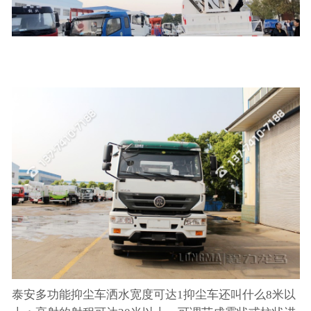
泰安多功能抑尘车洒水宽度可达1抑尘车还叫什么8米以