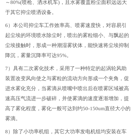
～80%(喷枪、洒水机车)，且水雾覆盖粉尘面积远远大
于其它抑尘喷洒设备。
6）本公司抑尘车工作效率高、喷雾速度快，对容易引
起尘埃的环境喷水除尘时，喷出的雾粒细小、与飘起的
尘埃接触时，形成一种潮湿雾状体，能快速将尘埃抑制
降沉，雾量沉降率可达95%。
7）具有二次雾化技术，采用了一种特定的起涡轮风助
装置改变风向使之与雾粒的流动方向形成一个夹角，促
进水雾化充分，当雾滴从喷嘴中喷出后在喷雾区域被高
速高压气流进一步破碎，并使雾滴的速度逐渐增加，提
高了雾化程度，雾化一般可达到约50-150um直径大小的
雾滴。
8）除了小功率机组，其它大功率发电机组均安装在车