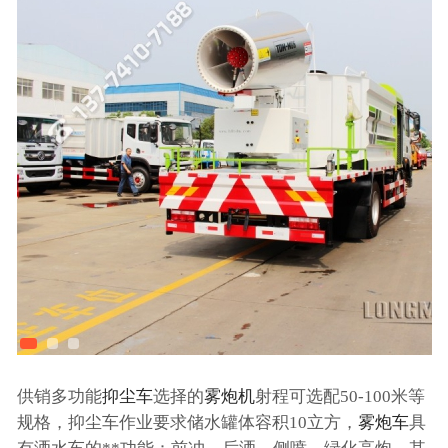
供销多功能
抑尘车
选择的
雾炮机
射程可选配50-100米等
规格，抑尘车作业要求储水罐体容积10立方，
雾炮车
具