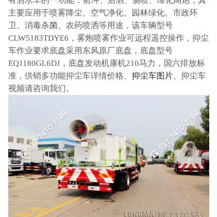
有洒水车的**功能：前冲、后洒、侧喷、绿化高炮，其
主要应用于喷雾降尘、空气净化、园林绿化、市政环
卫、消毒杀菌、农药喷洒等用途，该车辆型号
CLW5183TDYE6，雾炮喷雾作业可远程遥控操作，抑尘
车作业要求底盘采用东风原厂底盘，底盘型号
EQ1180GL6DJ，底盘发动机康机210马力，国六排放标
准，供销多功能抑尘车详情价格、
抑尘车图片
、抑尘车
视频请咨询我们。