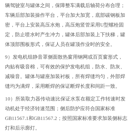
辆驾驶室与罐体之间，保障整车满载后轴荷分布合理；
车辆后部加装操作平台，平台加大加宽，底部碳钢板加
密，平台上安装高压水炮，高压炮竖管采用U型螺栓固
定，防止喷水时产生冲力，罐体后部加装上下扶梯，罐
体顶部围板形式，保证人员在罐顶作业时的安全。
9）发电机组静音罩侧面散热窗用钢网或百页窗形式，
内贴有吸音棉，可有效的保护发电机组，防水、防灰、
减噪音。罐体与罐座加装衬板，所有焊缝均匀，外部焊
缝均为满焊，采用断焊的保证断焊长度和间距一致。
10）所装取力器传动速比保证水泵在额定工作转速时发
动机处于经济转速范围；侧后防护应符合国家标准
GB11567.1和GB11567.2；按照国家标准要求加装侧标志
灯和后示廓灯。