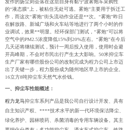
发作的扬尘则会落在这层自身有黏宁波雾炮车采购性
的“液态膜”上，被粘住无处可逃。雾炮”主要用于拆迁工
作，而这次“雾炮”街头流动作业还是**次。“雾炮”昨日
在解放路、新城广场和火车站等地进行了两个小时的作
业调试，效果**明显。经环保部门测试，“雾炮”可以将
空气中的PM2.5浓度降低15%到20%左右。“雾炮”在今后
几天还将继续测试，预计一周后投入使用，使用时会避
开高峰期，不会对市民出行产生太大影响。50米抑尘车
生产厂家有哪些股份公司的改制完成为程力公司上市迈
出了关键一步，程力股份成为随州地区早上市的企业。
16立方8吨抑尘车天然气水价钱。
一、抑尘车性能概述：
程力龙马
抑尘车系列产品是我公司自行设计开发、具有
自主知识产权、****技术水平的新一代环境保洁降尘、
绿化养护、园林喷药、杀菌消毒的专用车辆设备。其主
要细化分类有：多功能抑尘车、洒水车式抑尘车、铁路