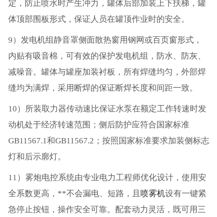
定，防止喷水时产生冲力，罐体后部加装上下扶梯，罐
体顶部围板形式，保证人员在罐顶作业时的安全。
9）发电机组静音罩侧面散热窗用钢网或百页窗形式，
内贴有吸音棉，可有效的保护发电机组，防水、防灰、
减噪音。罐体与罐座加装衬板，所有焊缝均匀，外部焊
缝均为满焊，采用断焊的保证断焊长度和间距一致。
10）所装取力器传动速比保证水泵在额定工作转速时发
动机处于经济转速范围；侧后防护应符合国家标准
GB11567.1和GB11567.2；按照国家标准要求加装侧标志
灯和后示廓灯。
11）雾炮电控系统由专业电力工程师优化设计，使用安
全系数更高，**不会漏电、短路，且
喷雾机
设有一键紧
急停止按钮，操作安全可靠。配套动力灵活，既可用三