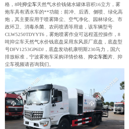
格，8吨
抑尘车
天然气水价钱储水罐体容积16立方，雾
炮车具有洒水车的**功能：前冲、后洒、侧喷、绿化高
炮，其主要应用于喷雾降尘、空气净化、园林绿化、市
政环卫、消毒杀菌、农药喷洒等用途，该车辆型号
CLW5250TDYYT6，雾炮喷雾作业可远程遥控操作，8
吨抑尘车天然气水价钱底盘采用东风原厂底盘，底盘型
号DFV1253GP6DJ，底盘发动机康明斯230马力，国六
排放标准，宁波雾炮车采购详情价格、
抑尘车图片
、抑
尘车视频请咨询我们。