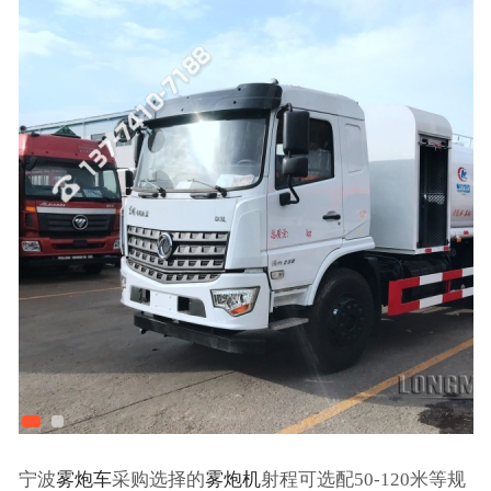
宁波
雾炮车
采购选择的
雾炮机
射程可选配50-120米等规