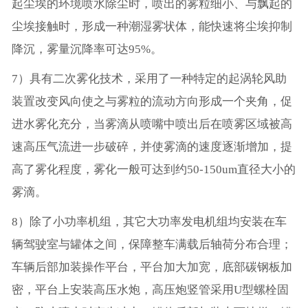
起尘埃的环境喷水除尘时，喷出的雾粒细小、与飘起的
尘埃接触时，形成一种潮湿雾状体，能快速将尘埃抑制
降沉，雾量沉降率可达95%。
7）具有二次雾化技术，采用了一种特定的起涡轮风助
装置改变风向使之与雾粒的流动方向形成一个夹角，促
进水雾化充分，当雾滴从喷嘴中喷出后在喷雾区域被高
速高压气流进一步破碎，并使雾滴的速度逐渐增加，提
高了雾化程度，雾化一般可达到约50-150um直径大小的
雾滴。
8）除了小功率机组，其它大功率发电机组均安装在车
辆驾驶室与罐体之间，保障整车满载后轴荷分布合理；
车辆后部加装操作平台，平台加大加宽，底部碳钢板加
密，平台上安装高压水炮，高压炮竖管采用U型螺栓固