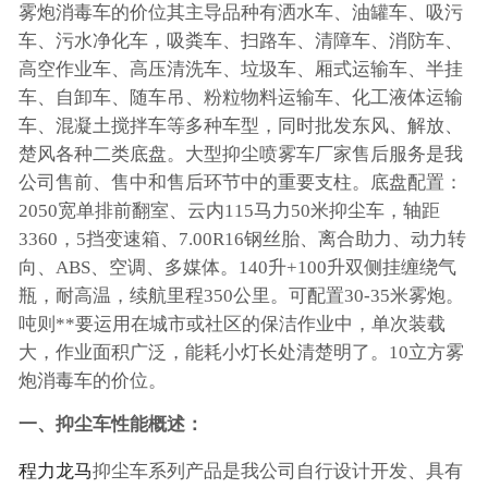
雾炮消毒车的价位其主导品种有洒水车、油罐车、吸污
车、污水净化车，吸粪车、扫路车、清障车、消防车、
高空作业车、高压清洗车、垃圾车、厢式运输车、半挂
车、自卸车、随车吊、粉粒物料运输车、化工液体运输
车、混凝土搅拌车等多种车型，同时批发东风、解放、
楚风各种二类底盘。大型抑尘喷雾车厂家售后服务是我
公司售前、售中和售后环节中的重要支柱。底盘配置：
2050宽单排前翻室、云内115马力50米抑尘车，轴距
3360，5挡变速箱、7.00R16钢丝胎、离合助力、动力转
向、ABS、空调、多媒体。140升+100升双侧挂缠绕气
瓶，耐高温，续航里程350公里。可配置30-35米雾炮。
吨则**要运用在城市或社区的保洁作业中，单次装载
大，作业面积广泛，能耗小灯长处清楚明了。10立方雾
炮消毒车的价位。
一、抑尘车性能概述：
程力龙马
抑尘车系列产品是我公司自行设计开发、具有