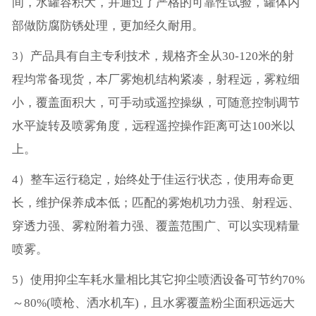
间，水罐容积大，并通过了严格的可靠性试验，罐体内
部做防腐防锈处理，更加经久耐用。
3）产品具有自主专利技术，规格齐全从30-120米的射
程均常备现货，本厂雾炮机结构紧凑，射程远，雾粒细
小，覆盖面积大，可手动或遥控操纵，可随意控制调节
水平旋转及喷雾角度，远程遥控操作距离可达100米以
上。
4）整车运行稳定，始终处于佳运行状态，使用寿命更
长，维护保养成本低；匹配的雾炮机功力强、射程远、
穿透力强、雾粒附着力强、覆盖范围广、可以实现精量
喷雾。
5）使用抑尘车耗水量相比其它抑尘喷洒设备可节约70%
～80%(喷枪、洒水机车)，且水雾覆盖粉尘面积远远大