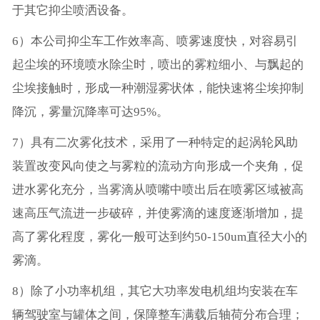
于其它抑尘喷洒设备。
6）本公司抑尘车工作效率高、喷雾速度快，对容易引
起尘埃的环境喷水除尘时，喷出的雾粒细小、与飘起的
尘埃接触时，形成一种潮湿雾状体，能快速将尘埃抑制
降沉，雾量沉降率可达95%。
7）具有二次雾化技术，采用了一种特定的起涡轮风助
装置改变风向使之与雾粒的流动方向形成一个夹角，促
进水雾化充分，当雾滴从喷嘴中喷出后在喷雾区域被高
速高压气流进一步破碎，并使雾滴的速度逐渐增加，提
高了雾化程度，雾化一般可达到约50-150um直径大小的
雾滴。
8）除了小功率机组，其它大功率发电机组均安装在车
辆驾驶室与罐体之间，保障整车满载后轴荷分布合理；