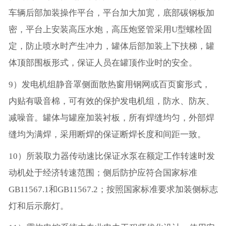
车辆后部加装操作平台，平台加大加宽，底部碳钢板加
密，平台上安装高压水炮，高压炮竖管采用U型螺栓固
定，防止喷水时产生冲力，罐体后部加装上下扶梯，罐
体顶部围板形式，保证人员在罐顶作业时的安全。
9）发电机组静音罩侧面散热窗用钢网或百页窗形式，
内贴有吸音棉，可有效的保护发电机组，防水、防灰、
减噪音。罐体与罐座加装衬板，所有焊缝均匀，外部焊
缝均为满焊，采用断焊的保证断焊长度和间距一致。
10）所装取力器传动速比保证水泵在额定工作转速时发
动机处于经济转速范围；侧后防护应符合国家标准
GB11567.1和GB11567.2；按照国家标准要求加装侧标志
灯和后示廓灯。