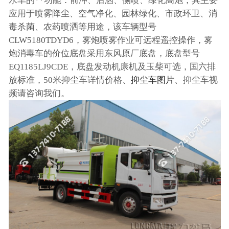
水车的**功能：前冲、后洒、侧喷、绿化高炮，其主要
应用于喷雾降尘、空气净化、园林绿化、市政环卫、消
毒杀菌、农药喷洒等用途，该车辆型号
CLW5180TDYD6，雾炮喷雾作业可远程遥控操作，雾
炮消毒车的价位底盘采用东风原厂底盘，底盘型号
EQ1185LJ9CDE，底盘发动机康机及玉柴可选，国六排
放标准，50米抑尘车详情价格、
抑尘车图片
、抑尘车视
频请咨询我们。