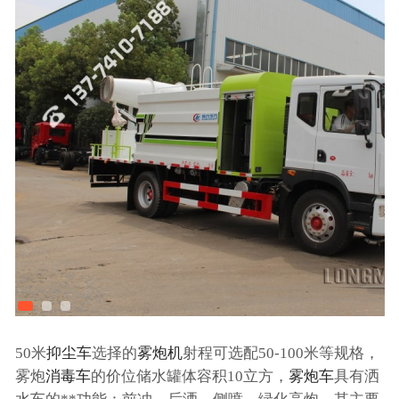
50米
抑尘车
选择的
雾炮机
射程可选配50-100米等规格，
雾炮
消毒车
的价位储水罐体容积10立方，
雾炮车
具有洒