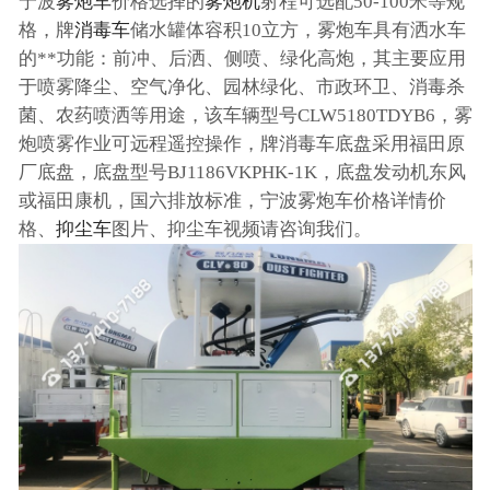
宁波
雾炮车
价格选择的
雾炮机
射程可选配50-100米等规
格，牌
消毒车
储水罐体容积10立方，雾炮车具有洒水车
的**功能：前冲、后洒、侧喷、绿化高炮，其主要应用
于喷雾降尘、空气净化、园林绿化、市政环卫、消毒杀
菌、农药喷洒等用途，该车辆型号CLW5180TDYB6，雾
炮喷雾作业可远程遥控操作，牌消毒车底盘采用福田原
厂底盘，底盘型号BJ1186VKPHK-1K，底盘发动机东风
或福田康机，国六排放标准，宁波雾炮车价格详情价
格、
抑尘车
图片、抑尘车视频请咨询我们。