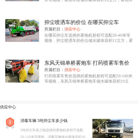
自主知识产权、****技术水平的新一代环境保洁降尘、
具有洒水车的全部功能：前冲、后洒、侧喷、绿化
高炮，其主要应用于喷雾降尘、空气净化、园林绿
绿化养护、园林喷药、杀菌消毒的专用车辆设备。其主
化、市政环卫、消毒杀菌、农药喷洒等用途，该车
辆型号CLW5250TDYD5，雾炮喷雾作业可远程遥
抑尘喷洒车的价位 在哪买抑尘车
要细化分类有：多功能抑尘车、洒水车式抑尘车、铁路
控操作，雾炮车喷底盘采用东风原厂底盘，底盘型
所属栏目：
供应中心
号EQ1258GSZ5DJ，底盘发动机康机210马力，国
在哪买抑尘车选择的雾炮机射程可选配30-40米等
专用抑尘车、爆破专用抑尘车。多功能抑尘车采用国内
规格，抑尘喷洒车的价位储水罐体容积12立方，雾
知名品牌二类专用底盘改装，具有喷雾效果好，操作安
炮车具有洒水车的全部功能：前冲、后洒、侧喷、
绿化高炮，其主要应用于喷雾降尘、空气净化、园
全可靠，喷雾射程远，用水量小、作业噪音低等特点。
林绿化、市政环卫、消毒杀菌、农药喷洒等用途，
该车辆型号CLW5160TDYD5，雾炮喷雾作业可远
东风天锦单桥雾炮车 打药喷雾车售价
多功能抑尘车主要结构是在行走底盘机构上加装大容积
程遥控操作，抑尘喷洒车的价位底盘采用东风原厂
所属栏目：
供应中心
底盘，底盘型号EQ1160GD5DJ，底盘发动机康
打药喷雾车售价选择的雾炮机射程可选配50-100米
水罐、**远程雾炮机组系统、发电机组系统、低压冲洗
等规格，东风天锦单桥雾炮车储水罐体容积10立
洒水系统、绿化洒水高炮（可选装电子遥控水炮在车辆
方，雾炮车具有洒水车的全部功能：前冲、后洒、
侧喷、绿化高炮，其主要应用于喷雾降尘、空气净
前端）、液压系统、电控系统、专用的作业装置等改装
化、园林绿化、市政环卫、消毒杀菌、农药喷洒等
用途，该车辆型号CLW5180TDYB6，雾炮喷雾作
而成，其性能在国内处于**水平。
供应中心
业可远程遥控操作，东风天锦单桥雾炮车底盘采用
福田原厂底盘，底盘型号BJ1186VKPHK-1K，底盘
消毒车辆 5吨抑尘车多少钱
1
5吨抑尘车多少钱选择的雾炮机射程可选配
50-120米等规格，消毒车辆储水罐体容积16