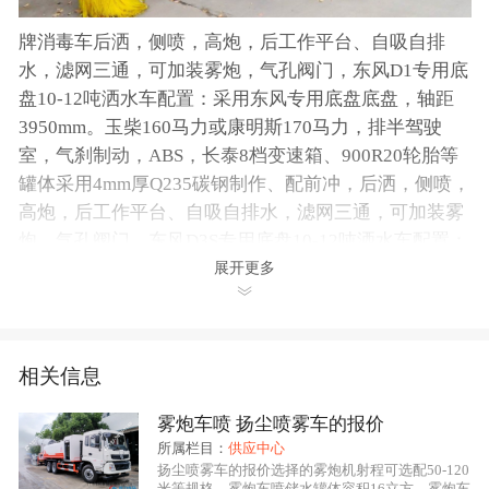
牌消毒车后洒，侧喷，高炮，后工作平台、自吸自排
水，滤网三通，可加装雾炮，气孔阀门，东风D1专用底
盘10-12吨洒水车配置：采用东风专用底盘底盘，轴距
3950mm。玉柴160马力或康明斯170马力，排半驾驶
室，气刹制动，ABS，长泰8档变速箱、900R20轮胎等
罐体采用4mm厚Q235碳钢制作、配前冲，后洒，侧喷，
高炮，后工作平台、自吸自排水，滤网三通，可加装雾
炮，气孔阀门，东风D3S专用底盘10-12吨洒水车配置：
采用东风专用底盘底盘，轴距3950mm，玉柴160马力或
展开更多
宁波雾炮车价格康明斯170马力，排半驾驶室，气刹制
动，ABS，长泰8档变速箱、900R20轮胎等罐体采用
4mm厚Q235碳钢制作、配前冲，后洒，侧喷。10立方牌
相关信息
消毒车。
雾炮车喷 扬尘喷雾车的报价
一、抑尘车性能概述：
所属栏目：
供应中心
扬尘喷雾车的报价选择的雾炮机射程可选配50-120
程力龙马
抑尘车系列产品是我公司自行设计开发、具有
米等规格，雾炮车喷储水罐体容积16立方，雾炮车