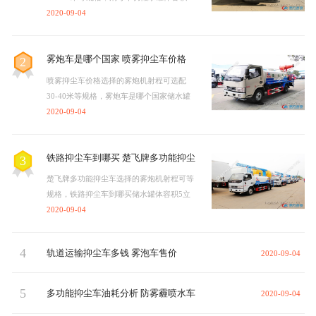
立方，雾炮车具有洒水车的全部功能：前
2020-09-04
冲、后洒、侧喷、绿化高炮…
雾炮车是哪个国家 喷雾抑尘车价格
2
喷雾抑尘车价格选择的雾炮机射程可选配
30-40米等规格，雾炮车是哪个国家储水罐
体容积5立方，雾炮车具有洒水车的全部功
2020-09-04
能：前冲、后洒、侧喷、绿…
铁路抑尘车到哪买 楚飞牌多功能抑尘
3
车
楚飞牌多功能抑尘车选择的雾炮机射程可等
规格，铁路抑尘车到哪买储水罐体容积5立
方，雾炮车具有洒水车的全部功能：前冲、
2020-09-04
后洒、侧喷、绿化高炮…
4
轨道运输抑尘车多钱 雾泡车售价
2020-09-04
5
多功能抑尘车油耗分析 防雾霾喷水车
2020-09-04