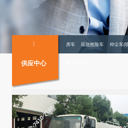
房车
应急抢险车
抑尘车(
供应中心
抛雪扬雪机