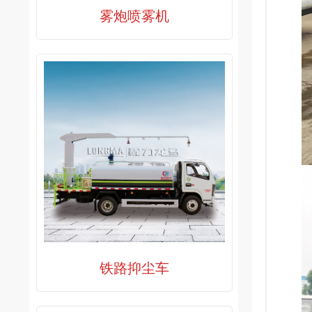
雾炮喷雾机
铁路抑尘车