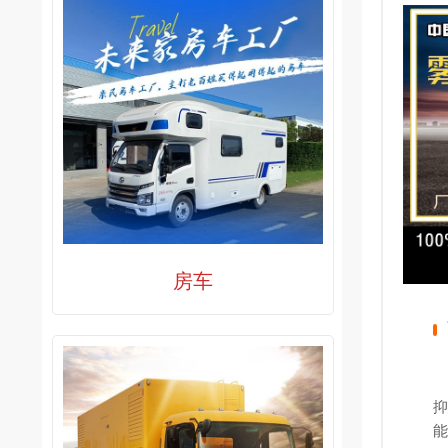
房车
抑
能