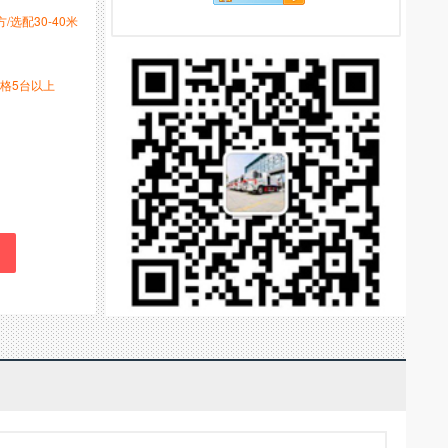
方/选配30-40米
格5台以上