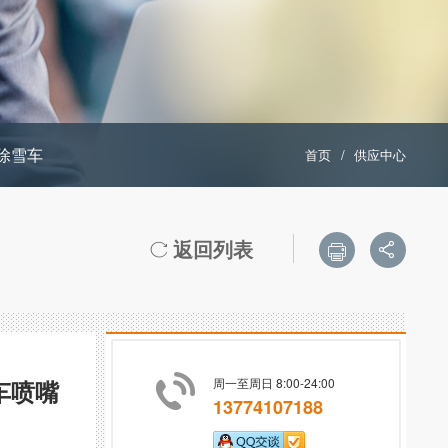
除雪车
首页
/
供应中心
返回列表



车喷嘴
周一至周日 8:00-24:00
13774107188