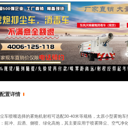
配置详情
尘车
喷嘴选择的
雾炮机
射程可选配30-40米等规格，太原小型
雾炮车
：前冲、后洒、侧喷、绿化高炮，其主要应用于喷雾降尘、空气净