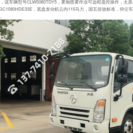
，该车辆型号CLW5080TDY5，雾炮喷雾作业可远程遥控操作，
GC1080HDE33E，底盘发动机云内115马力，国五排放标准，抑
。