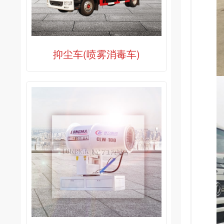
抑尘车(喷雾消毒车)