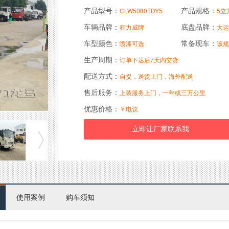
产品型号：
产品规格：
CLW5080TDY5
5立
车辆品牌：
底盘品牌：
程力威牌
大运
车型颜色：
常备现车：
喷漆可选
该规
生产周期：
订单下达后7天内交货
配送方式：
自提，送货上门，海外配送
售后服务：
上装服务上门，一年或三万公里
优惠价格：
￥电议
使用案例
购车须知