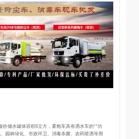
报价储水罐体容积5立方，雾炮车具有洒水车的**功
化、园林绿化、市政环卫、消毒杀菌、农药喷洒等用