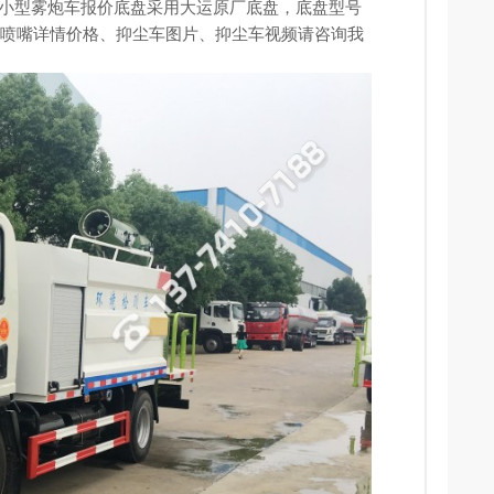
太原小型雾炮车报价底盘采用大运原厂底盘，底盘型号
尘车喷嘴详情价格、
抑尘车图片
、抑尘车视频请咨询我