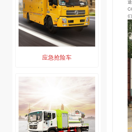
途
C
们
应急抢险车