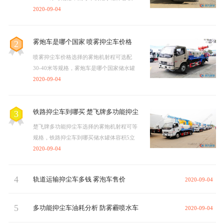
立方，雾炮车具有洒水车的全部功能：前
2020-09-04
冲、后洒、侧喷、绿化高炮…
雾炮车是哪个国家 喷雾抑尘车价格
2
喷雾抑尘车价格选择的雾炮机射程可选配
30-40米等规格，雾炮车是哪个国家储水罐
体容积5立方，雾炮车具有洒水车的全部功
2020-09-04
能：前冲、后洒、侧喷、绿…
铁路抑尘车到哪买 楚飞牌多功能抑尘
3
车
楚飞牌多功能抑尘车选择的雾炮机射程可等
规格，铁路抑尘车到哪买储水罐体容积5立
方，雾炮车具有洒水车的全部功能：前冲、
2020-09-04
后洒、侧喷、绿化高炮…
4
轨道运输抑尘车多钱 雾泡车售价
2020-09-04
5
多功能抑尘车油耗分析 防雾霾喷水车
2020-09-04