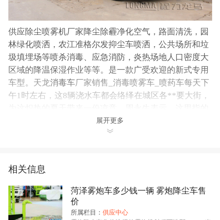
供应除尘喷雾机厂家降尘除霾净化空气，路面清洗，园
林绿化喷洒，农江准格尔发抑尘车喷洒，公共场所和垃
圾填埋场等喷杀消毒、应急消防，炎热场地人口密度大
区域的降温保湿作业等等。是一款广受欢迎的新式专用
车型。天龙
消毒车
厂家销售_消毒喷雾车_喷药车每天下
午1时左右，这8辆浇水车都会络绎在城区各**要大街，
为这炽热的夏天带来一份凉意。周永生表示，这里指的
粉尘是直径小于150微米的颗粒物，直径小于等于2.5微
展开更多
米的PM2.5包括在内。他们做过测试，雾炮能有效降低
空气中的粉尘浓度，PM2.5又包含在粉尘内。天龙消毒
车厂家销售_消毒喷雾车_喷药车客户可自带底盘来我厂
相关信息
提供上方部分的改装服务。喷车，又名打车，公司生产
的喷车是在洒水车基础上进行专业的罐体防腐防锈处
菏泽雾炮车多少钱一辆 雾炮降尘车售
理。7立方供应除尘喷雾机厂家。
价
所属栏目：
供应中心
一、抑尘车性能概述：