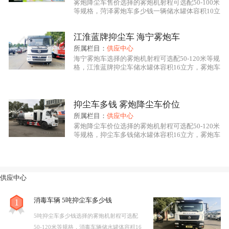
雾炮降尘车售价选择的雾炮机射程可选配50-100米
等规格，菏泽雾炮车多少钱一辆储水罐体容积10立
程力龙马
抑尘车系列产品是我公司自行设计开发、具有
方，雾炮车具有洒水车的全部功能：前冲、后洒、
侧喷、绿化高炮，其主要应用于喷雾降尘、空气净
自主知识产权、****技术水平的新一代环境保洁降尘、
江淮蓝牌抑尘车 海宁雾炮车
化、园林绿化、市政环卫、消毒杀菌、农药喷洒等
用途，该车辆型号CLW5183TDYE6，雾炮喷雾作
所属栏目：
供应中心
绿化养护、园林喷药、杀菌消毒的专用车辆设备。其主
业可远程遥控操作，菏泽雾炮车多少钱一辆底盘采
海宁雾炮车选择的雾炮机射程可选配50-120米等规
用东风原厂底盘，底盘型号EQ1180GL6DJ，底
格，江淮蓝牌抑尘车储水罐体容积16立方，雾炮车
要细化分类有：多功能抑尘车、洒水车式抑尘车、铁路
具有洒水车的全部功能：前冲、后洒、侧喷、绿化
高炮，其主要应用于喷雾降尘、空气净化、园林绿
专用抑尘车、爆破专用抑尘车。多功能抑尘车采用国内
化、市政环卫、消毒杀菌、农药喷洒等用途，该车
辆型号CLW5251TDYE5，雾炮喷雾作业可远程遥
知名品牌二类专用底盘改装，具有喷雾效果好，操作安
抑尘车多钱 雾炮降尘车价位
控操作，江淮蓝牌抑尘车底盘采用东风原厂底盘，
所属栏目：
供应中心
全可靠，喷雾射程远，用水量小、作业噪音低等特点。
底盘型号EQ1250GLJ，底盘发动机康机210马力
雾炮降尘车价位选择的雾炮机射程可选配50-120米
等规格，抑尘车多钱储水罐体容积16立方，雾炮车
多功能抑尘车主要结构是在行走底盘机构上加装大容积
具有洒水车的全部功能：前冲、后洒、侧喷、绿化
高炮，其主要应用于喷雾降尘、空气净化、园林绿
水罐、**远程雾炮机组系统、发电机组系统、低压冲洗
化、市政环卫、消毒杀菌、农药喷洒等用途，该车
辆型号CLW5250TDYYT6，雾炮喷雾作业可远程
洒水系统、绿化洒水高炮（可选装电子遥控水炮在车辆
供应中心
遥控操作，抑尘车多钱底盘采用东风原厂底盘，底
前端）、液压系统、电控系统、专用的作业装置等改装
盘型号DFV1253GP6DJ，底盘发动机康明斯230马
消毒车辆 5吨抑尘车多少钱
1
而成，其性能在国内处于**水平。
5吨抑尘车多少钱选择的雾炮机射程可选配
50-120米等规格，消毒车辆储水罐体容积16