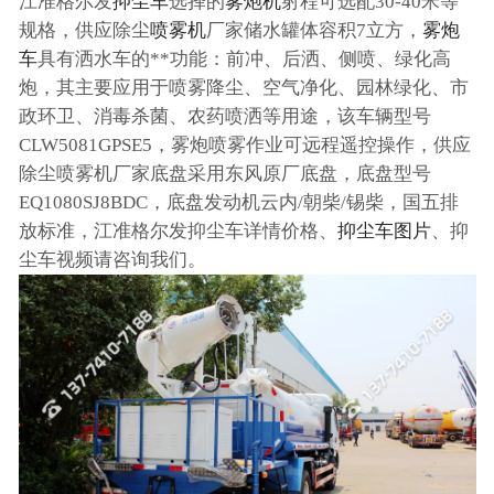
江准格尔发
抑尘车
选择的
雾炮机
射程可选配30-40米等
规格，供应除尘
喷雾机
厂家储水罐体容积7立方，
雾炮
车
具有洒水车的**功能：前冲、后洒、侧喷、绿化高
炮，其主要应用于喷雾降尘、空气净化、园林绿化、市
政环卫、消毒杀菌、农药喷洒等用途，该车辆型号
CLW5081GPSE5，雾炮喷雾作业可远程遥控操作，供应
除尘喷雾机厂家底盘采用东风原厂底盘，底盘型号
EQ1080SJ8BDC，底盘发动机云内/朝柴/锡柴，国五排
放标准，江准格尔发抑尘车详情价格、
抑尘车图片
、抑
尘车视频请咨询我们。