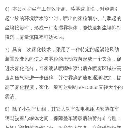
6）本公司抑尘车工作效率高、喷雾速度快，对容易引
起尘埃的环境喷水除尘时，喷出的雾粒细小、与飘起的
尘埃接触时，形成一种潮湿雾状体，能快速将尘埃抑制
降沉，雾量沉降率可达95%。
7）具有二次雾化技术，采用了一种特定的起涡轮风助
装置改变风向使之与雾粒的流动方向形成一个夹角，促
进水雾化充分，当雾滴从喷嘴中喷出后在喷雾区域被高
速高压气流进一步破碎，并使雾滴的速度逐渐增加，提
高了雾化程度，雾化一般可达到约50-150um直径大小的
雾滴。
8）除了小功率机组，其它大功率发电机组均安装在车
辆驾驶室与罐体之间，保障整车满载后轴荷分布合理；
车辆后部加装操作平台，平台加大加宽，底部碳钢板加