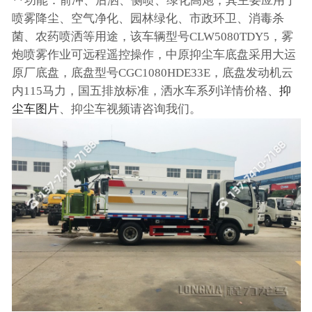
**功能：前冲、后洒、侧喷、绿化高炮，其主要应用于
喷雾降尘、空气净化、园林绿化、市政环卫、消毒杀
菌、农药喷洒等用途，该车辆型号CLW5080TDY5，雾
炮喷雾作业可远程遥控操作，中原抑尘车底盘采用大运
原厂底盘，底盘型号CGC1080HDE33E，底盘发动机云
内115马力，国五排放标准，洒水车系列详情价格、
抑
尘车图片
、抑尘车视频请咨询我们。