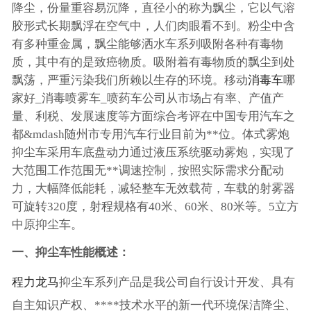
降尘，份量重容易沉降，直径小的称为飘尘，它以气溶
胶形式长期飘浮在空气中，人们肉眼看不到。粉尘中含
有多种重金属，飘尘能够洒水车系列吸附各种有毒物
质，其中有的是致癌物质。吸附着有毒物质的飘尘到处
飘荡，严重污染我们所赖以生存的环境。移动
消毒车
哪
家好_消毒喷雾车_喷药车公司从市场占有率、产值产
量、利税、发展速度等方面综合考评在中国专用汽车之
都&mdash随州市专用汽车行业目前为**位。体式雾炮
抑尘车采用车底盘动力通过液压系统驱动雾炮，实现了
大范围工作范围无**调速控制，按照实际需求分配动
力，大幅降低能耗，减轻整车无效载荷，车载的射雾器
可旋转320度，射程规格有40米、60米、80米等。5立方
中原抑尘车。
一、抑尘车性能概述：
程力龙马
抑尘车系列产品是我公司自行设计开发、具有
自主知识产权、****技术水平的新一代环境保洁降尘、