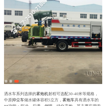
洒水车系列选择的
雾炮机
射程可选配30-40米等规格，
中原
抑尘车
储水罐体容积5立方，
雾炮车
具有洒水车的