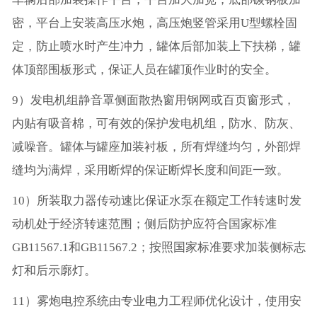
密，平台上安装高压水炮，高压炮竖管采用U型螺栓固
定，防止喷水时产生冲力，罐体后部加装上下扶梯，罐
体顶部围板形式，保证人员在罐顶作业时的安全。
9）发电机组静音罩侧面散热窗用钢网或百页窗形式，
内贴有吸音棉，可有效的保护发电机组，防水、防灰、
减噪音。罐体与罐座加装衬板，所有焊缝均匀，外部焊
缝均为满焊，采用断焊的保证断焊长度和间距一致。
10）所装取力器传动速比保证水泵在额定工作转速时发
动机处于经济转速范围；侧后防护应符合国家标准
GB11567.1和GB11567.2；按照国家标准要求加装侧标志
灯和后示廓灯。
11）雾炮电控系统由专业电力工程师优化设计，使用安