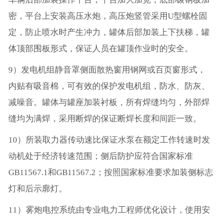
密，平台上安装高压水炮，高压炮竖管采用U型螺栓固
定，防止喷水时产生冲力，罐体后部加装上下扶梯，罐
体顶部围板形式，保证人员在罐顶作业时的安全。
9）发电机组静音罩侧面散热窗用钢网或百页窗形式，
内贴有吸音棉，可有效的保护发电机组，防水、防灰、
减噪音。罐体与罐座加装衬板，所有焊缝均匀，外部焊
缝均为满焊，采用断焊的保证断焊长度和间距一致。
10）所装取力器传动速比保证水泵在额定工作转速时发
动机处于经济转速范围；侧后防护应符合国家标准
GB11567.1和GB11567.2；按照国家标准要求加装侧标志
灯和后示廓灯。
11）雾炮电控系统由专业电力工程师优化设计，使用安