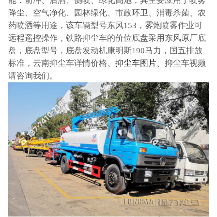
能：前冲、后洒、侧喷、绿化高炮，其主要应用于喷雾
降尘、空气净化、园林绿化、市政环卫、消毒杀菌、农
药喷洒等用途，该车辆型号东风153，雾炮喷雾作业可
远程遥控操作，铁路抑尘车的价位底盘采用东风原厂底
盘，底盘型号，底盘发动机康明斯190马力，国五排放
标准，云南抑尘车详情价格、
抑尘车图片
、抑尘车视频
请咨询我们。