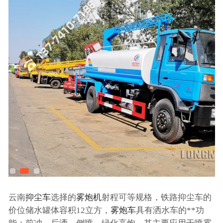
云南
抑尘车
选择的
雾炮机
射程可等规格，铁路抑尘车的
价位储水罐体容积12立方，
雾炮车
具有洒水车的**功