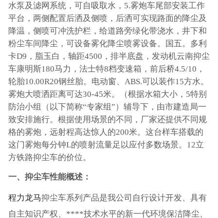
水泵及滤网系统，可自吸取水，5.雾炮车尾部安装工作
平台，两侧配置后洒及侧喷，后洒可实现路面的降尘及
降温，侧喷可冲洗护栏，给道路旁绿化带浇水，井下和
粉尘车间降尘，可设备雾化降尘喷雾设备。国五。多利
卡D9，脂玉白，轴距4500，排半底盘，发动机云南抑尘
车康明斯180马力，法士特8档变速箱，前后桥4.5/10，
轮胎10.00R20钢丝胎。电动窗、ABS.可以装作15方水。
雾炮大喷洒距离可达30-45米。（根据水箱大小，5特别
防治小组（以下简称“专家组”）辅导下，由市建造局一
致安排施行。根据使用场景的不同，厂家还提供不同规
格的雾炮，远射程高达惊人的200米。这台样车搭载的
这门雾炮每分钟L的喷射流量足以应付多数场景。12立
方铁路抑尘车的价位。
一、抑尘车性能概述：
程力龙马
抑尘车系列产品是我公司自行设计开发、具有
自主知识产权、****技术水平的新一代环境保洁降尘、