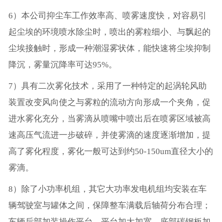
6）本公司抑尘车工作效率高、喷雾速度快，对容易引
起尘埃的环境喷水除尘时，喷出的雾粒细小、与飘起的
尘埃接触时，形成一种潮湿雾状体，能快速将尘埃抑制
降沉，雾量沉降率可达95%。
7）具有二次雾化技术，采用了一种特定的起涡轮风助
装置改变风向使之与雾粒的流动方向形成一个夹角，促
进水雾化充分，当雾滴从喷嘴中喷出后在喷雾区域被高
速高压气流进一步破碎，并使雾滴的速度逐渐增加，提
高了雾化程度，雾化一般可达到约50-150um直径大小的
雾滴。
8）除了小功率机组，其它大功率发电机组均安装在车
辆驾驶室与罐体之间，保障整车满载后轴荷分布合理；
车辆后部加装操作平台，平台加大加宽，底部碳钢板加