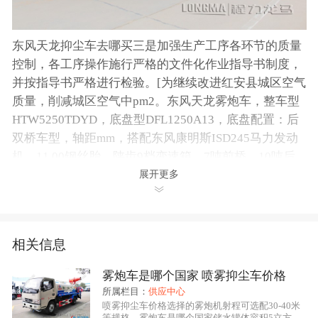
东风天龙抑尘车去哪买三是加强生产工序各环节的质量
控制，各工序操作施行严格的文件化作业指导书制度，
并按指导书严格进行检验。[为继续改进红安县城区空气
质量，削减城区空气中pm2。东风天龙雾炮车，整车型
HTW5250TDYD，底盘型DFL1250A13，底盘配置：后
双桥车型，轴距mm，搭配东风康明斯ISD245马力发动
机，11.00钢丝胎，陕齿9档变速箱，7吨前桥，10吨后
桥，原厂冷暖空调，ABS防抱死系统。上装配置：带前
展开更多
冲、后洒、侧喷、高压水炮，大功率洒水泵，加装气动
球阀，驾驶室内可控制各喷头的开关；罐内加做防腐，
可有效降低抑尘剂对罐体的腐蚀；配华力80米
喷雾机
相关信息
组，城市环保除尘专用，水雾细密，射程远廊坊那卖雾
炮车，降尘效果好！雾炮车工作原理。16立方东风天龙
雾炮车是哪个国家 喷雾抑尘车价格
抑尘车去哪买。
所属栏目：
供应中心
喷雾抑尘车价格选择的雾炮机射程可选配30-40米
一、抑尘车性能概述：
等规格，雾炮车是哪个国家储水罐体容积5立方，