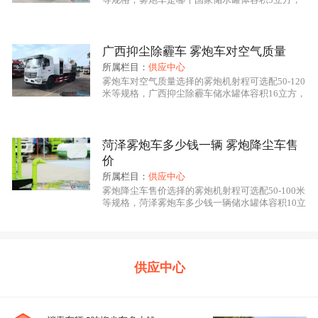
雾炮车具有洒水车的全部功能：前冲、后洒、侧
喷、绿化高炮，其主要应用于喷雾降尘、空气净
程力龙马
抑尘车系列产品是我公司自行设计开发、具有
化、园林绿化、市政环卫、消毒杀菌、农药喷洒等
用途，该车辆型号CLW5071GPSE5，雾炮喷雾作
自主知识产权、****技术水平的新一代环境保洁降尘、
广西抑尘除霾车 雾炮车对空气质量
业可远程遥控操作，雾炮车是哪个国家底盘采用东
所属栏目：
供应中心
绿化养护、园林喷药、杀菌消毒的专用车辆设备。其主
风原厂底盘，底盘型号EQ1070SJ3BDF，底盘发动
雾炮车对空气质量选择的雾炮机射程可选配50-120
机
米等规格，广西抑尘除霾车储水罐体容积16立方，
要细化分类有：多功能抑尘车、洒水车式抑尘车、铁路
雾炮车具有洒水车的全部功能：前冲、后洒、侧
喷、绿化高炮，其主要应用于喷雾降尘、空气净
专用抑尘车、爆破专用抑尘车。多功能抑尘车采用国内
化、园林绿化、市政环卫、消毒杀菌、农药喷洒等
用途，该车辆型号CLW5250TDYYT6，雾炮喷雾
知名品牌二类专用底盘改装，具有喷雾效果好，操作安
菏泽雾炮车多少钱一辆 雾炮降尘车售
作业可远程遥控操作，广西抑尘除霾车底盘采用东
价
全可靠，喷雾射程远，用水量小、作业噪音低等特点。
风原厂底盘，底盘型号DFV1253GP6DJ，底盘发动
所属栏目：
供应中心
机
多功能抑尘车主要结构是在行走底盘机构上加装大容积
雾炮降尘车售价选择的雾炮机射程可选配50-100米
等规格，菏泽雾炮车多少钱一辆储水罐体容积10立
水罐、**远程雾炮机组系统、发电机组系统、低压冲洗
方，雾炮车具有洒水车的全部功能：前冲、后洒、
侧喷、绿化高炮，其主要应用于喷雾降尘、空气净
洒水系统、绿化洒水高炮（可选装电子遥控水炮在车辆
化、园林绿化、市政环卫、消毒杀菌、农药喷洒等
用途，该车辆型号CLW5183TDYE6，雾炮喷雾作
前端）、液压系统、电控系统、专用的作业装置等改装
业可远程遥控操作，菏泽雾炮车多少钱一辆底盘采
供应中心
用东风原厂底盘，底盘型号EQ1180GL6DJ，底
而成，其性能在国内处于**水平。