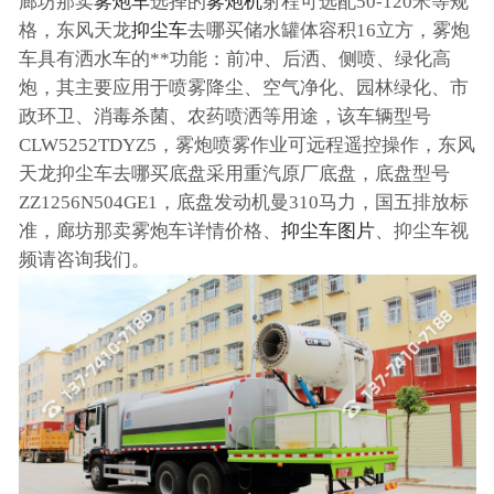
廊坊那卖
雾炮车
选择的
雾炮机
射程可选配50-120米等规
格，东风天龙
抑尘车
去哪买储水罐体容积16立方，雾炮
车具有洒水车的**功能：前冲、后洒、侧喷、绿化高
炮，其主要应用于喷雾降尘、空气净化、园林绿化、市
政环卫、消毒杀菌、农药喷洒等用途，该车辆型号
CLW5252TDYZ5，雾炮喷雾作业可远程遥控操作，东风
天龙抑尘车去哪买底盘采用重汽原厂底盘，底盘型号
ZZ1256N504GE1，底盘发动机曼310马力，国五排放标
准，廊坊那卖雾炮车详情价格、
抑尘车图片
、抑尘车视
频请咨询我们。