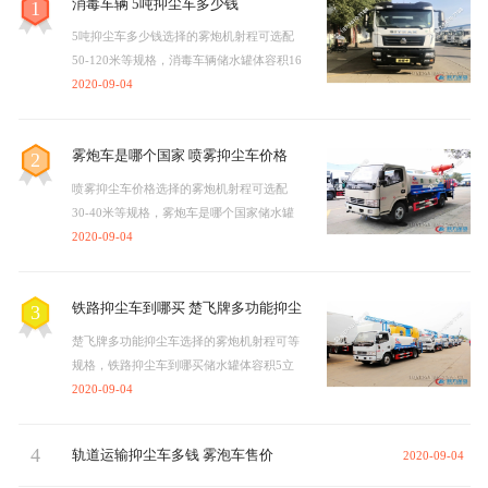
消毒车辆 5吨抑尘车多少钱
1
5吨抑尘车多少钱选择的雾炮机射程可选配
50-120米等规格，消毒车辆储水罐体容积16
立方，雾炮车具有洒水车的全部功能：前
2020-09-04
冲、后洒、侧喷、绿化高炮…
雾炮车是哪个国家 喷雾抑尘车价格
2
喷雾抑尘车价格选择的雾炮机射程可选配
30-40米等规格，雾炮车是哪个国家储水罐
体容积5立方，雾炮车具有洒水车的全部功
2020-09-04
能：前冲、后洒、侧喷、绿…
铁路抑尘车到哪买 楚飞牌多功能抑尘
3
车
楚飞牌多功能抑尘车选择的雾炮机射程可等
规格，铁路抑尘车到哪买储水罐体容积5立
方，雾炮车具有洒水车的全部功能：前冲、
2020-09-04
后洒、侧喷、绿化高炮…
4
轨道运输抑尘车多钱 雾泡车售价
2020-09-04