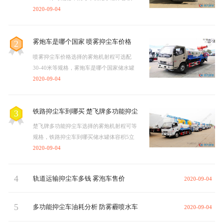
立方，雾炮车具有洒水车的全部功能：前
2020-09-04
冲、后洒、侧喷、绿化高炮…
雾炮车是哪个国家 喷雾抑尘车价格
2
喷雾抑尘车价格选择的雾炮机射程可选配
30-40米等规格，雾炮车是哪个国家储水罐
体容积5立方，雾炮车具有洒水车的全部功
2020-09-04
能：前冲、后洒、侧喷、绿…
铁路抑尘车到哪买 楚飞牌多功能抑尘
3
车
楚飞牌多功能抑尘车选择的雾炮机射程可等
规格，铁路抑尘车到哪买储水罐体容积5立
方，雾炮车具有洒水车的全部功能：前冲、
2020-09-04
后洒、侧喷、绿化高炮…
4
轨道运输抑尘车多钱 雾泡车售价
2020-09-04
5
多功能抑尘车油耗分析 防雾霾喷水车
2020-09-04