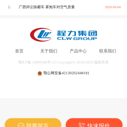
6
广西抑尘除霾车 雾炮车对空气质量
2020-09-04
首页
关于我们
产品中心
联系我们
鄂ICP备15009348号-12
Copyright© 2018-2020
版权所有
鄂公网安备42130202448181
二、抑尘车适用范围：
1）城市街道雾霾治理、公共场所消毒杀菌、园林绿化
等市政环卫工程。
2）冶金、矿业、化工、建筑工地、房屋拆迁改造现
场、场地平整现场等领域在生产施工、转运过程中的产
我要留言
快速报价