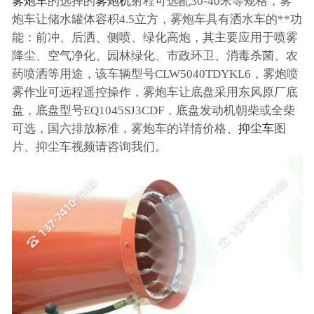
雾炮车
的选择的
雾炮机
射程可选配30-40米等规格，雾
炮车让储水罐体容积4.5立方，雾炮车具有洒水车的**功
能：前冲、后洒、侧喷、绿化高炮，其主要应用于喷雾
降尘、空气净化、园林绿化、市政环卫、消毒杀菌、农
药喷洒等用途，该车辆型号CLW5040TDYKL6，雾炮喷
雾作业可远程遥控操作，雾炮车让底盘采用东风原厂底
盘，底盘型号EQ1045SJ3CDF，底盘发动机朝柴或全柴
可选，国六排放标准，雾炮车的详情价格、
抑尘车
图
片、抑尘车视频请咨询我们。