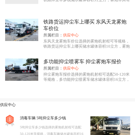
程力龙马
抑尘车系列产品是我公司自行设计开发、具有
洒水车的全部功能：前冲、后洒、侧喷、绿化高
炮，其主要应用于喷雾降尘、空气净化、园林绿
自主知识产权、****技术水平的新一代环境保洁降尘、
化、市政环卫、消毒杀菌、农药喷洒等用途，该车
辆型号东风153，雾炮喷雾作业可远程遥控操作，
铁路货运抑尘车上哪买 东风天龙雾炮
绿化养护、园林喷药、杀菌消毒的专用车辆设备。其主
铁路抑尘车多钱底盘采用东风原厂底盘，底盘型
车价位
号，底盘发动机康明斯190马力，国五排
要细化分类有：多功能抑尘车、洒水车式抑尘车、铁路
所属栏目：
供应中心
东风天龙雾炮车价位选择的雾炮机射程可等规格，
专用抑尘车、爆破专用抑尘车。多功能抑尘车采用国内
铁路货运抑尘车上哪买储水罐体容积10立方，雾炮
车具有洒水车的全部功能：前冲、后洒、侧喷、绿
知名品牌二类专用底盘改装，具有喷雾效果好，操作安
化高炮，其主要应用于喷雾降尘、空气净化、园林
多功能抑尘喷雾车 抑尘雾炮车报价
绿化、市政环卫、消毒杀菌、农药喷洒等用途，该
全可靠，喷雾射程远，用水量小、作业噪音低等特点。
车辆型号CLW5164TDYD5，雾炮喷雾作业可远程
所属栏目：
供应中心
遥控操作，铁路货运抑尘车上哪买底盘采用东风原
多功能抑尘车主要结构是在行走底盘机构上加装大容积
抑尘雾炮车报价选择的雾炮机射程可选配50-120米
厂底盘，底盘型号，底盘发动机康机210
等规格，多功能抑尘喷雾车储水罐体容积16立方，
水罐、**远程雾炮机组系统、发电机组系统、低压冲洗
雾炮车具有洒水车的全部功能：前冲、后洒、侧
喷、绿化高炮，其主要应用于喷雾降尘、空气净
洒水系统、绿化洒水高炮（可选装电子遥控水炮在车辆
化、园林绿化、市政环卫、消毒杀菌、农药喷洒等
用途，该车辆型号CLW5250TDYYT6，雾炮喷雾
前端）、液压系统、电控系统、专用的作业装置等改装
供应中心
作业可远程遥控操作，多功能抑尘喷雾车底盘采用
东风原厂底盘，底盘型号DFV1253GP6DJ，底盘发
而成，其性能在国内处于**水平。
动
消毒车辆 5吨抑尘车多少钱
1
5吨抑尘车多少钱选择的雾炮机射程可选配
50-120米等规格，消毒车辆储水罐体容积16