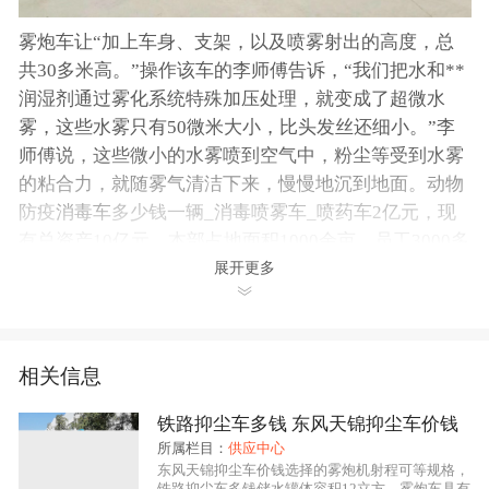
雾炮车让“加上车身、支架，以及喷雾射出的高度，总
共30多米高。”操作该车的李师傅告诉，“我们把水和**
润湿剂通过雾化系统特殊加压处理，就变成了超微水
雾，这些水雾只有50微米大小，比头发丝还细小。”李
师傅说，这些微小的水雾喷到空气中，粉尘等受到水雾
的粘合力，就随雾气清洁下来，慢慢地沉到地面。动物
防疫
消毒车
多少钱一辆_消毒喷雾车_喷药车2亿元，现
有总资产10亿元，本部占地面积1000余亩，员工3000多
名。养殖场消毒车厂家销售_消毒喷雾车_喷药车同时，
展开更多
我公司可凭贵单位的责任传真。或预付部分车款后，优
惠送车业务；到我公司提车，我公雾炮车的司为您代办
行车手续。喷车，又名打车，公司生产的喷车是在洒水
相关信息
车基础上进行专业的罐体防腐防锈处理。4.5立方雾炮车
让。
铁路抑尘车多钱 东风天锦抑尘车价钱
所属栏目：
供应中心
一、抑尘车性能概述：
东风天锦抑尘车价钱选择的雾炮机射程可等规格，
铁路抑尘车多钱储水罐体容积12立方，雾炮车具有