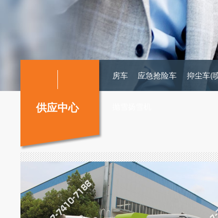
房车
应急抢险车
抑尘车(
供应中心
抛雪扬雪机