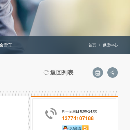
除雪车
首页
/
供应中心
返回列表



周一至周日 8:00-24:00
13774107188