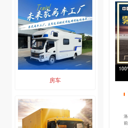
房车
洛
前