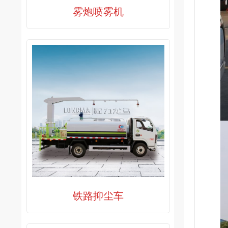
雾炮喷雾机
铁路抑尘车