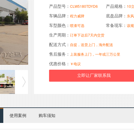
产品型号：
产品规格：
CLW5180TDYD6
10
车辆品牌：
底盘品牌：
程力威牌
东风
车型颜色：
常备现车：
喷漆可选
该规
生产周期：
订单下达后7天内交货
配送方式：
自提，送货上门，海外配送
售后服务：
上装服务上门，一年或三万公里
优惠价格：
￥电议
使用案例
购车须知