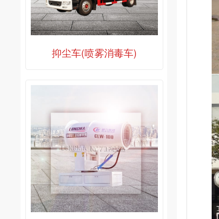
抑尘车(喷雾消毒车)