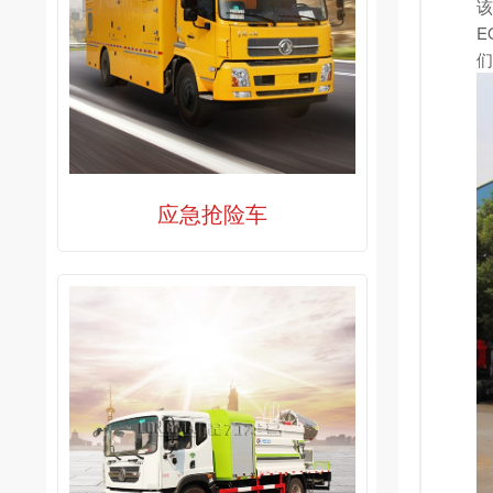
该
E
们
应急抢险车