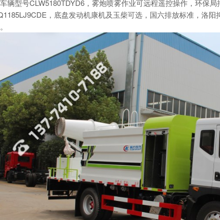
车辆型号CLW5180TDYD6，雾炮喷雾作业可远程遥控操作，环
Q1185LJ9CDE，底盘发动机康机及玉柴可选，国六排放标准，洛
。