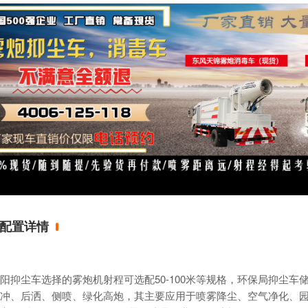
配置详情
阳
抑尘车
选择的
雾炮机
射程可选配50-100米等规格，环保局抑尘车
冲、后洒、侧喷、绿化高炮，其主要应用于喷雾降尘、空气净化、