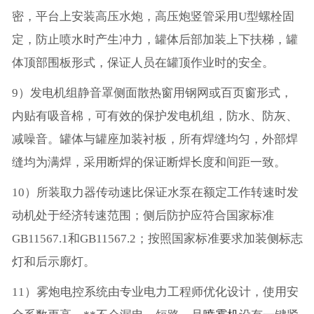
密，平台上安装高压水炮，高压炮竖管采用U型螺栓固
定，防止喷水时产生冲力，罐体后部加装上下扶梯，罐
体顶部围板形式，保证人员在罐顶作业时的安全。
9）发电机组静音罩侧面散热窗用钢网或百页窗形式，
内贴有吸音棉，可有效的保护发电机组，防水、防灰、
减噪音。罐体与罐座加装衬板，所有焊缝均匀，外部焊
缝均为满焊，采用断焊的保证断焊长度和间距一致。
10）所装取力器传动速比保证水泵在额定工作转速时发
动机处于经济转速范围；侧后防护应符合国家标准
GB11567.1和GB11567.2；按照国家标准要求加装侧标志
灯和后示廓灯。
11）雾炮电控系统由专业电力工程师优化设计，使用安