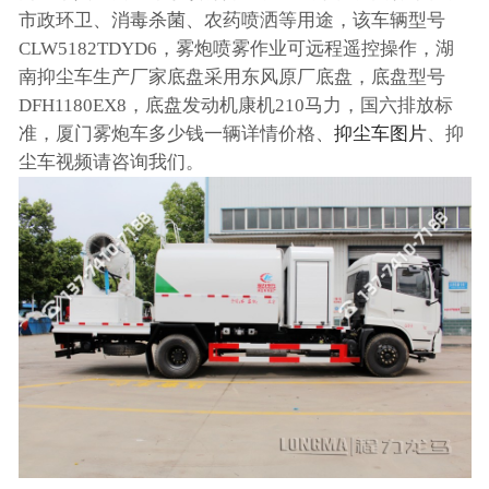
市政环卫、消毒杀菌、农药喷洒等用途，该车辆型号
CLW5182TDYD6，雾炮喷雾作业可远程遥控操作，湖
南抑尘车生产厂家底盘采用东风原厂底盘，底盘型号
DFH1180EX8，底盘发动机康机210马力，国六排放标
准，厦门雾炮车多少钱一辆详情价格、
抑尘车图片
、抑
尘车视频请咨询我们。