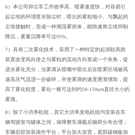
6）本公司抑尘车工作效率高、喷雾速度快，对容易引
起尘埃的环境喷水除尘时，喷出的雾粒细小、与飘起的
尘埃接触时，形成一种潮湿雾状体，能快速将尘埃抑制
降沉，雾量沉降率可达95%。
7）具有二次雾化技术，采用了一种特定的起涡轮风助
装置改变风向使之与雾粒的流动方向形成一个夹角，促
进水雾化充分，当雾滴从喷嘴中喷出后在喷雾区域被高
速高压气流进一步破碎，并使雾滴的速度逐渐增加，提
高了雾化程度，雾化一般可达到约50-150um直径大小的
雾滴。
8）除了小功率机组，其它大功率发电机组均安装在车
辆驾驶室与罐体之间，保障整车满载后轴荷分布合理；
车辆后部加装操作平台，平台加大加宽，底部碳钢板加