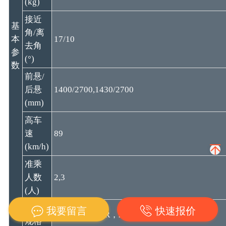
(kg)
接近
基
角/离
本
17/10
去角
参
(°)
数
前悬/
后悬
1400/2700,1430/2700
(mm)
高车
速
89
(km/h)
准乘
人数
2,3
(人)
轮胎
我要留言
快速报价
10.00R20 18PR，275/80R22.5 18PR
规格