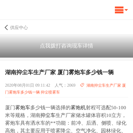
供应中心
点我拨打咨询现车详情
湖南抑尘车生产厂家 厦门雾炮车多少钱一辆
2020年08月01日 09:11:42
人气：2069
湖南抑尘车生产厂家 厦
门雾炮车多少钱一辆 抑尘喷雾车
厦门
雾炮车
多少钱一辆选择的
雾炮机
射程可选配50-100
米等规格，湖南
抑尘车
生产厂家储水罐体容积10立方，
雾炮车具有洒水车的**功能：前冲、后洒、侧喷、绿化
高炮，其主要应用于喷雾降尘、空气净化、园林绿化、