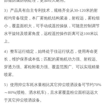
部做防腐防锈处理，更加经久耐用。
3）产品具有自主专利技术，规格齐全从30-120米的射
程均常备现货，本厂雾炮机结构紧凑，射程远，雾粒细
小，覆盖面积大，可手动或遥控操纵，可随意控制调节
水平旋转及喷雾角度，远程遥控操作距离可达100米以
上。
4）整车运行稳定，始终处于佳运行状态，使用寿命更
长，维护保养成本低；匹配的雾炮机功力强、射程远、
穿透力强、雾粒附着力强、覆盖范围广、可以实现精量
喷雾。
5）使用抑尘车耗水量相比其它抑尘喷洒设备可节约70%
～80%(喷枪、洒水机车)，且水雾覆盖粉尘面积远远大
于其它抑尘喷洒设备。