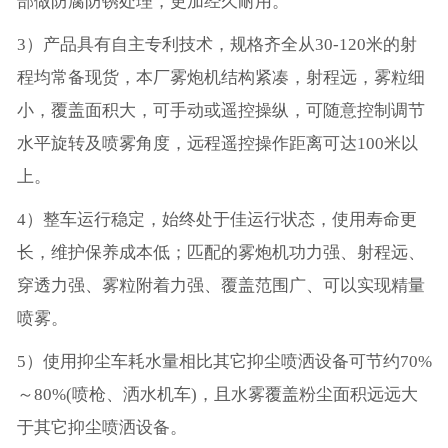
部做防腐防锈处理，更加经久耐用。
3）产品具有自主专利技术，规格齐全从30-120米的射
程均常备现货，本厂雾炮机结构紧凑，射程远，雾粒细
小，覆盖面积大，可手动或遥控操纵，可随意控制调节
水平旋转及喷雾角度，远程遥控操作距离可达100米以
上。
4）整车运行稳定，始终处于佳运行状态，使用寿命更
长，维护保养成本低；匹配的雾炮机功力强、射程远、
穿透力强、雾粒附着力强、覆盖范围广、可以实现精量
喷雾。
5）使用抑尘车耗水量相比其它抑尘喷洒设备可节约70%
～80%(喷枪、洒水机车)，且水雾覆盖粉尘面积远远大
于其它抑尘喷洒设备。