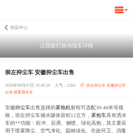
供应中心
点我拨打咨询现车详情
崇左抑尘车 安徽抑尘车出售
2020年08月07日 10:40:20
人气：2266
崇左抑尘车 安徽抑尘车
出售 喷雾洒水车
安徽
抑尘车
出售选择的
雾炮机
射程可选配30-40米等规
格，崇左抑尘车储水罐体容积12立方，
雾炮车
具有洒水
车的**功能：前冲、后洒、侧喷、绿化高炮，其主要应
用于喷雾降尘、空气净化、园林绿化、市政环卫、消毒