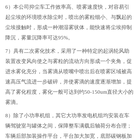
6）本公司抑尘车工作效率高、喷雾速度快，对容易引
起尘埃的环境喷水除尘时，喷出的雾粒细小、与飘起的
尘埃接触时，形成一种潮湿雾状体，能快速将尘埃抑制
降沉，雾量沉降率可达95%。
7）具有二次雾化技术，采用了一种特定的起涡轮风助
装置改变风向使之与雾粒的流动方向形成一个夹角，促
进水雾化充分，当雾滴从喷嘴中喷出后在喷雾区域被高
速高压气流进一步破碎，并使雾滴的速度逐渐增加，提
高了雾化程度，雾化一般可达到约50-150um直径大小的
雾滴。
8）除了小功率机组，其它大功率发电机组均安装在车
辆驾驶室与罐体之间，保障整车满载后轴荷分布合理；
车辆后部加装操作平台，平台加大加宽，底部碳钢板加