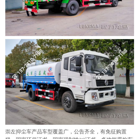
崇左抑尘车产品车型覆盖广，公告齐全，有免征购置