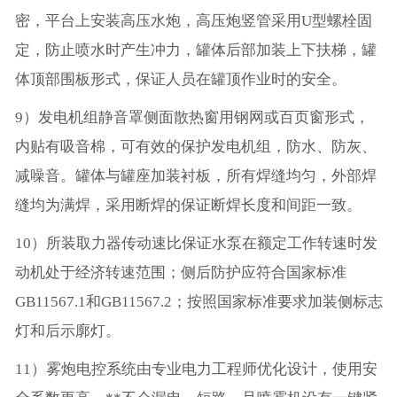
密，平台上安装高压水炮，高压炮竖管采用U型螺栓固
定，防止喷水时产生冲力，罐体后部加装上下扶梯，罐
体顶部围板形式，保证人员在罐顶作业时的安全。
9）发电机组静音罩侧面散热窗用钢网或百页窗形式，
内贴有吸音棉，可有效的保护发电机组，防水、防灰、
减噪音。罐体与罐座加装衬板，所有焊缝均匀，外部焊
缝均为满焊，采用断焊的保证断焊长度和间距一致。
10）所装取力器传动速比保证水泵在额定工作转速时发
动机处于经济转速范围；侧后防护应符合国家标准
GB11567.1和GB11567.2；按照国家标准要求加装侧标志
灯和后示廓灯。
11）雾炮电控系统由专业电力工程师优化设计，使用安