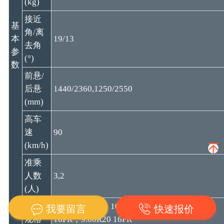
(kg)
接近
基
角/离
本
19/13
去角
参
(°)
数
前悬/
后悬
1440/2360,1250/2550
(mm)
高车
速
90
(km/h)
准乘
人数
3,2
(人)
轮胎
9.00-20 16PR，10.00-20 16PR，10.00R20
我要留言
快速报价
规格
16PR，9.00R20 16PR