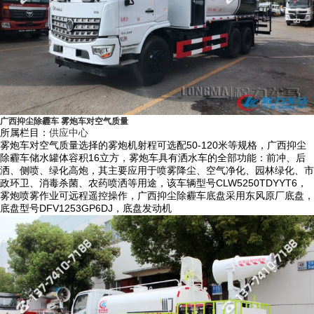
二、抑尘车适用范围：
1）城市街道雾霾治理、公共场所消毒杀菌、园林绿化等市政环卫工程。
2）冶金、矿业、化工、建筑工地、房屋拆迁改造现场、场地平整现场等
领域在生产施工、转运过程中的产生扬尘，对其进行喷雾降尘。
3）露天储煤、焦、沙、石等工矿企业等散料处理堆场进行喷雾抑尘。
广西抑尘除霾车 雾炮车对空气质量
4）前冲洗、后洒水以及后作业水炮适用于城市道路环保降尘、道路清
所属栏目：
供应中心
雾炮车对空气质量选择的雾炮机射程可选配50-120米等规格，广西抑尘
洗、广告牌清洗环保作业，左右绿化浇灌装置可用于公路绿化带的浇灌作
除霾车储水罐体容积16立方，雾炮车具有洒水车的全部功能：前冲、后
业。
洒、侧喷、绿化高炮，其主要应用于喷雾降尘、空气净化、园林绿化、市
政环卫、消毒杀菌、农药喷洒等用途，该车辆型号CLW5250TDYYT6，
5）设计成铁路专用抑尘车时可对煤炭装运点喷洒抑尘固化剂，可对每节
雾炮喷雾作业可远程遥控操作，广西抑尘除霾车底盘采用东风原厂底盘，
火车上的煤炭进行固化，形成保护膜，减少扬尘污染，可实现每节车厢之
底盘型号DFV1253GP6DJ，底盘发动机
间感应间隔停喷。
三、程力龙马抑尘车特点：
1）底盘采用国内知名品牌如东风、重汽、解放、福田等系列，驾驶室内
带冷暖空调，驾驶舒适度高，底盘配置高、质量稳定可靠，售后服务体系