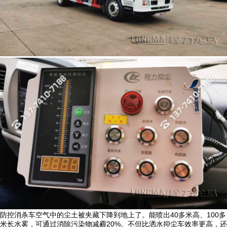
防控消杀车空气中的尘土被夹藏下降到地上了。能喷出40多米高、100多
米长水雾，可通过消除污染物减霾20%。不但比洒水抑尘车效率更高，还