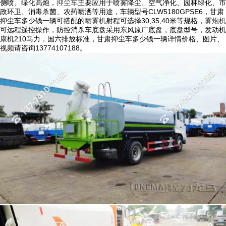
侧喷、绿化高炮，
抑尘车
主要应用于喷雾降尘、空气净化、园林绿化、市
政环卫、消毒杀菌、农药喷洒等用途，车辆型号CLW5180GPSE6，甘肃
抑尘车多少钱一辆可搭配的
喷雾机
射程可选择30,35,40米等规格，
雾炮机
可远程遥控操作，防控消杀车底盘采用东风原厂底盘，底盘型号，发动机
康机210马力，国六排放标准，甘肃抑尘车多少钱一辆详情价格、图片、
视频请咨询13774107188。