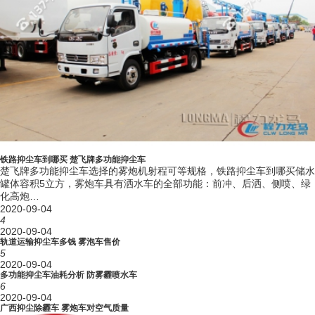
数
底盘轴
6500/11500
荷 (kg)
整备质
7680,7400
量 (kg)
总质量
18000
(kg)
额定载
质量
10125,10190,10405,10470
(kg)
基
本
接近角/
参
离去角
15/12
铁路抑尘车到哪买 楚飞牌多功能抑尘车
数
(°)
楚飞牌多功能抑尘车选择的雾炮机射程可等规格，铁路抑尘车到哪买储水
前悬/后
罐体容积5立方，雾炮车具有洒水车的全部功能：前冲、后洒、侧喷、绿
悬
1430/2500,1430/2400,1400/2500,1400/2400
化高炮…
(mm)
2020-09-04
4
高车速
89
2020-09-04
(km/h)
轨道运输抑尘车多钱 雾泡车售价
准乘人
5
2,3
数 (人)
2020-09-04
多功能抑尘车油耗分析 防雾霾喷水车
轮胎规
10.00R20 18PR，275/80R22.5 18PR
6
格
2020-09-04
轮胎数
广西抑尘除霾车 雾炮车对空气质量
6+1(备胎)