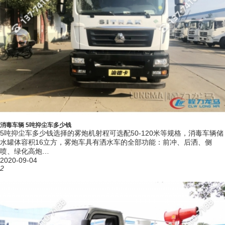
11）雾炮电控系统由专业电力工程师优化设计，使用安全系数更高，**不
会漏电、短路，且喷雾机设有一键紧急停止按钮，操作安全可靠。配套动
力灵活，既可用三相380V的市电，也可由配套柴油发电机组供电。
12）经过15年的制造经验，不断对产品进行优化设计，具有结构设计合
理、操作简单、维护方便、使用经济、寿命长等特点。
四、抑尘车的推荐选择方案：
1）30米射程左右的需求可选择小型抑尘车或在常见的洒水车尾部进行加
装雾炮机系统。
消毒车辆 5吨抑尘车多少钱
2）更远射程需求需选择更专业的多功能抑尘车，其选择雾炮机更加灵
5吨抑尘车多少钱选择的雾炮机射程可选配50-120米等规格，消毒车辆储
水罐体容积16立方，雾炮车具有洒水车的全部功能：前冲、后洒、侧
活。
喷、绿化高炮…
2020-09-04
3）道路运输、铁路或轨道运输等需要进行表面封层，抑制扬尘飘洒，则
2
选择铁路专用抑尘车，具有感应停喷功能。
4）用于移动式消毒杀菌，选择多功能抑尘式消毒车和洒水车式雾炮消毒
车均可。
5）用于固定厂区大门或路口，对车辆行驶通过时进行消毒，可选车辆通