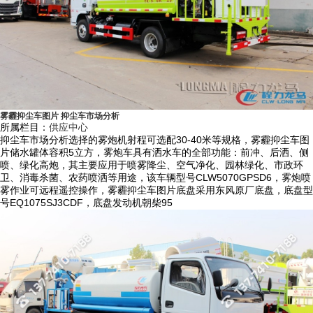
健全。
2）根据车型公告而采用方形瓦楞罐体或方圆形罐体，国标优质碳钢材
质，罐体外形设计协调，内设防波板，罐体采用有限元分析方法优化设
计，充分利用车载空间，水罐容积大，并通过了严格的可靠性试验，罐体
内部做防腐防锈处理，更加经久耐用。
3）产品具有自主专利技术，规格齐全从30-120米的射程均常备现货，本
雾霾抑尘车图片 抑尘车市场分析
厂雾炮机结构紧凑，射程远，雾粒细小，覆盖面积大，可手动或遥控操
所属栏目：
供应中心
抑尘车市场分析选择的雾炮机射程可选配30-40米等规格，雾霾抑尘车图
纵，可随意控制调节水平旋转及喷雾角度，远程遥控操作距离可达100米
片储水罐体容积5立方，雾炮车具有洒水车的全部功能：前冲、后洒、侧
以上。
喷、绿化高炮，其主要应用于喷雾降尘、空气净化、园林绿化、市政环
卫、消毒杀菌、农药喷洒等用途，该车辆型号CLW5070GPSD6，雾炮喷
4）整车运行稳定，始终处于佳运行状态，使用寿命更长，维护保养成本
雾作业可远程遥控操作，雾霾抑尘车图片底盘采用东风原厂底盘，底盘型
号EQ1075SJ3CDF，底盘发动机朝柴95
低；匹配的雾炮机功力强、射程远、穿透力强、雾粒附着力强、覆盖范围
广、可以实现精量喷雾。
5）使用抑尘车耗水量相比其它抑尘喷洒设备可节约70%～80%(喷枪、洒
水机车)，且水雾覆盖粉尘面积远远大于其它抑尘喷洒设备。
6）本公司抑尘车工作效率高、喷雾速度快，对容易引起尘埃的环境喷水
除尘时，喷出的雾粒细小、与飘起的尘埃接触时，形成一种潮湿雾状体，