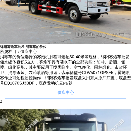
能快速将尘埃抑制降沉，雾量沉降率可达95%。
7）具有二次雾化技术，采用了一种特定的起涡轮风助装置改变风向使之
与雾粒的流动方向形成一个夹角，促进水雾化充分，当雾滴从喷嘴中喷出
后在喷雾区域被高速高压气流进一步破碎，并使雾滴的速度逐渐增加，提
高了雾化程度，雾化一般可达到约50-150um直径大小的雾滴。
8）除了小功率机组，其它大功率发电机组均安装在车辆驾驶室与罐体之
绵阳雾炮车批发 消毒车的价位
所属栏目：
供应中心
间，保障整车满载后轴荷分布合理；车辆后部加装操作平台，平台加大加
消毒车的价位选择的雾炮机射程可选配30-40米等规格，绵阳雾炮车批发
宽，底部碳钢板加密，平台上安装高压水炮，高压炮竖管采用U型螺栓固
储水罐体容积5立方，雾炮车具有洒水车的全部功能：前冲、后洒、侧
喷、绿化高炮，其主要应用于喷雾降尘、空气净化、园林绿化、市政环
定，防止喷水时产生冲力，罐体后部加装上下扶梯，罐体顶部围板形式，
卫、消毒杀菌、农药喷洒等用途，该车辆型号CLW5071GPSE5，雾炮喷
保证人员在罐顶作业时的安全。
雾作业可远程遥控操作，绵阳雾炮车批发底盘采用东风原厂底盘，底盘型
号EQ1070SJ3BDF，底盘发动机云内/朝
9）发电机组静音罩侧面散热窗用钢网或百页窗形式，内贴有吸音棉，可
供应中心
有效的保护发电机组，防水、防灰、减噪音。罐体与罐座加装衬板，所有
1
焊缝均匀，外部焊缝均为满焊，采用断焊的保证断焊长度和间距一致。
10）所装取力器传动速比保证水泵在额定工作转速时发动机处于经济转
速范围；侧后防护应符合国家标准GB11567.1和GB11567.2；按照国家
标准要求加装侧标志灯和后示廓灯。