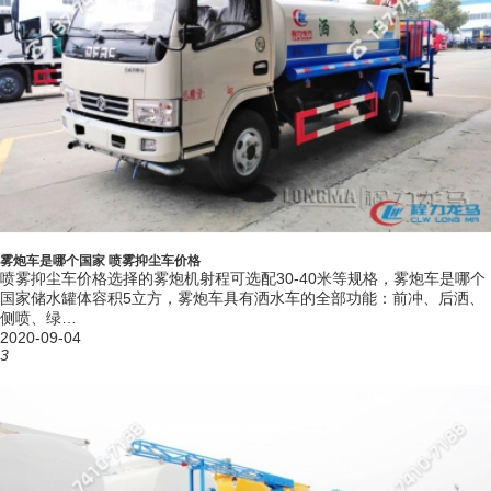
过消毒车（由铁路抑尘车改装优化设计）。
项 目
东风天锦绿化喷洒雾炮车主要性能参数
产品型
CLW5180GPSE6型绿化喷洒车
号
雾炮车是哪个国家 喷雾抑尘车价格
生产地
喷雾抑尘车价格选择的雾炮机射程可选配30-40米等规格，雾炮车是哪个
湖北随州南郊汽车工业园B区5幢抑尘车专业厂
址
国家储水罐体容积5立方，雾炮车具有洒水车的全部功能：前冲、后洒、
外形尺
侧喷、绿…
寸
8630,8530,8430,8330,8600,8500,8400,8300X2500X3250
2020-09-04
(mm)
3
底盘型
DFH1180EX8
号
底盘轴
距
3800,3950,4200,4500,4700,5000,5300,5800
(mm)
底盘轴
2