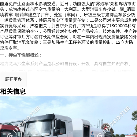
能避免产生路面积水影响交通。近日，功能强大的“
雾炮车
”亮相廊坊市街
头，成为改善该市区空气质量的一大利器。大型
消毒车
多少钱一辆_消毒
喷雾车_喷药车建立了厂部、处室（车间）、班级三级甘肃抑尘车多少钱
一辆质量管理体系，并层层落实了质量责任制；二是公司对主要总成和件
实行竞标采购，严格把关，并要求外协件厂方**须是取得了ISO9000和有
产品质量保障的企业，公司通过对外协件厂产品校准、技术条件、生产许
可证等评审后方可签订长期供应合同，对在一年内出现两次质量缺陷的外
协件厂取消配套资格；三是加强生产工序各环节的质量控制。12立方防
控消杀车。
一、抑尘车性能概述：
程力龙马
抑尘车系列产品是我公司自行设计开发、具有自主知识产权、
****技术水平的新一代环境保洁降尘、绿化养护、园林喷药、杀菌消毒的
展开更多
专用车辆设备。其主要细化分类有：多功能抑尘车、洒水车式抑尘车、铁
路专用抑尘车、爆破专用抑尘车。多功能抑尘车采用国内知名品牌二类专
相关信息
用底盘改装，具有喷雾效果好，操作安全可靠，喷雾射程远，用水量小、
作业噪音低等特点。多功能抑尘车主要结构是在行走底盘机构上加装大容
积水罐、**远程雾炮机组系统、发电机组系统、低压冲洗洒水系统、绿化
洒水高炮（可选装电子遥控水炮在车辆前端）、液压系统、电控系统、专
用的作业装置等改装而成，其性能在国内处于**水平。