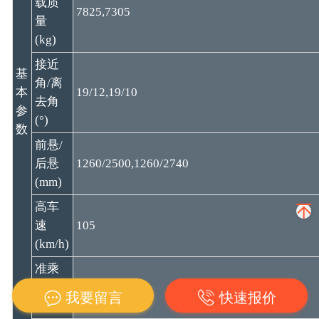
载质
7825,7305
量
(kg)
接近
基
角/离
本
19/12,19/10
去角
参
(°)
数
前悬/
后悬
1260/2500,1260/2740
(mm)
高车
速
105
(km/h)
准乘
人数
3
我要留言
快速报价
(人)