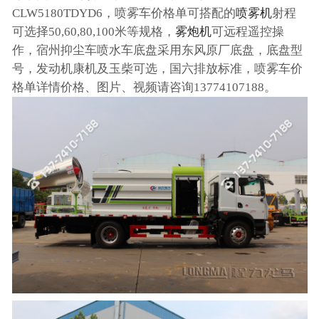
CLW5180TDYD6，喷雾车价格单可搭配的
喷雾机
射程
可选择50,60,80,100米等规格，
雾炮机
可远程遥控操
作，宿州抑尘车喷水车底盘采用东风原厂底盘，底盘型
号，发动机康机及玉柴可选，国六排放标准，喷雾车价
格单详情价格、图片、视频请咨询13774107188。