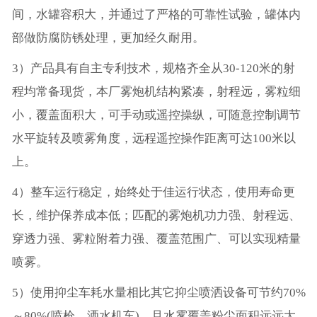
间，水罐容积大，并通过了严格的可靠性试验，罐体内
部做防腐防锈处理，更加经久耐用。
3）产品具有自主专利技术，规格齐全从30-120米的射
程均常备现货，本厂雾炮机结构紧凑，射程远，雾粒细
小，覆盖面积大，可手动或遥控操纵，可随意控制调节
水平旋转及喷雾角度，远程遥控操作距离可达100米以
上。
4）整车运行稳定，始终处于佳运行状态，使用寿命更
长，维护保养成本低；匹配的雾炮机功力强、射程远、
穿透力强、雾粒附着力强、覆盖范围广、可以实现精量
喷雾。
5）使用抑尘车耗水量相比其它抑尘喷洒设备可节约70%
～80%(喷枪、洒水机车)，且水雾覆盖粉尘面积远远大