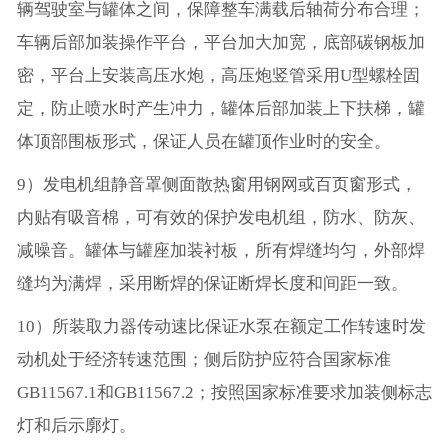
辆驾驶室与罐体之间，保障整车满载后轴荷分布合理；
车辆后部加装操作平台，平台加大加宽，底部碳钢板加
密，平台上安装高压水炮，高压炮竖管采用U型螺栓固
定，防止喷水时产生冲力，罐体后部加装上下扶梯，罐
体顶部围板形式，保证人员在罐顶作业时的安全。
9）发电机组静音罩侧面散热窗用钢网或百页窗形式，
内贴有吸音棉，可有效的保护发电机组，防水、防灰、
减噪音。罐体与罐座加装衬板，所有焊缝均匀，外部焊
缝均为满焊，采用断焊的保证断焊长度和间距一致。
10）所装取力器传动速比保证水泵在额定工作转速时发
动机处于经济转速范围；侧后防护应符合国家标准
GB11567.1和GB11567.2；按照国家标准要求加装侧标志
灯和后示廓灯。