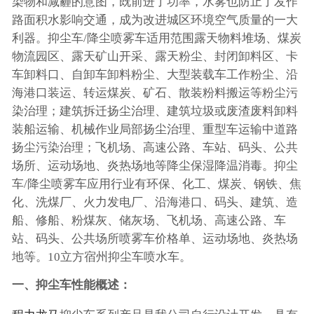
染物和减霾的意图，既前进了功率，水雾也防止了发作
路面积水影响交通，成为改进城区环境空气质量的一大
利器。抑尘车/降尘喷雾车适用范围露天物料堆场、煤炭
物流园区、露天矿山开采、露天粉尘、封闭卸料区、卡
车卸料口、自卸车卸料粉尘、大型装载车工作粉尘、沿
海港口装运、转运煤炭、矿石、散装粉料搬运等粉尘污
染治理；建筑拆迁扬尘治理、建筑垃圾或废渣废料卸料
装船运输、机械作业局部扬尘治理、重型车运输中道路
扬尘污染治理；飞机场、高速公路、车站、码头、公共
场所、运动场地、炎热场地等降尘保湿降温消毒。抑尘
车/降尘喷雾车应用行业有环保、化工、煤炭、钢铁、焦
化、洗煤厂、火力发电厂、沿海港口、码头、建筑、造
船、修船、粉煤灰、储灰场、飞机场、高速公路、车
站、码头、公共场所喷雾车价格单、运动场地、炎热场
地等。10立方宿州抑尘车喷水车。
一、抑尘车性能概述：