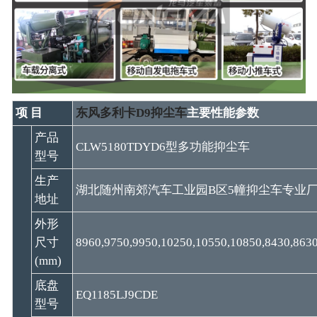
项 目
东风多利卡D9抑尘车
主要性能参数
产品
CLW5180TDYD6型多功能抑尘车
型号
生产
湖北随州南郊汽车工业园B区5幢抑尘车专业
地址
外形
尺寸
8960,9750,9950,10250,10550,10850,8430,86
(mm)
底盘
EQ1185LJ9CDE
型号