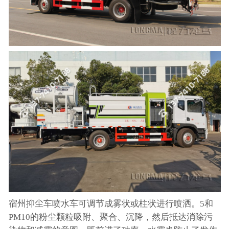
宿州抑尘车喷水车可调节成雾状或柱状进行喷洒。5和
PM10的粉尘颗粒吸附、聚合、沉降，然后抵达消除污