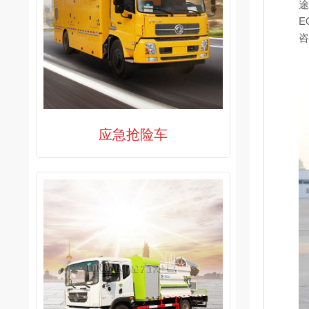
途
E
咨
应急抢险车