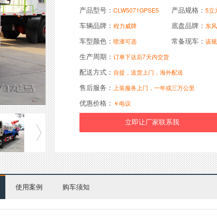
产品型号：
产品规格：
CLW5071GPSE5
5立
车辆品牌：
底盘品牌：
程力威牌
东风
车型颜色：
常备现车：
喷漆可选
该规
生产周期：
订单下达后7天内交货
配送方式：
自提，送货上门，海外配送
售后服务：
上装服务上门，一年或三万公里
优惠价格：
￥电议
使用案例
购车须知