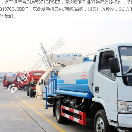
，该车辆型号CLW5071GPSE5，雾炮喷雾作业可远程遥控操作
Q1070SJ3BDF，底盘发动机云内/朝柴/锡柴，国五排放标准，6
询我们。