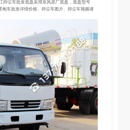
，浙江抑尘车批发底盘采用东风原厂底盘，底盘型号
立方雾炮车批发详情价格、
抑尘车图片
、抑尘车视频请