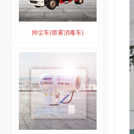
抑尘车(喷雾消毒车)