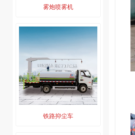
雾炮喷雾机
铁路抑尘车