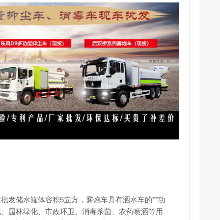
车
批发储水罐体容积5立方，雾炮车具有洒水车的**功
化、园林绿化、市政环卫、消毒杀菌、农药喷洒等用