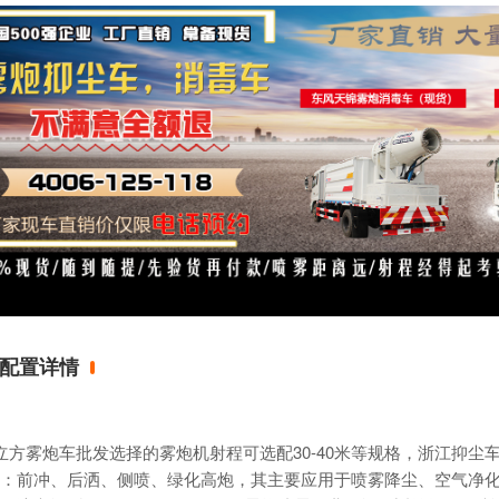
配置详情
立方
雾炮车
批发选择的
雾炮机
射程可选配30-40米等规格，浙江
抑尘
：前冲、后洒、侧喷、绿化高炮，其主要应用于喷雾降尘、空气净