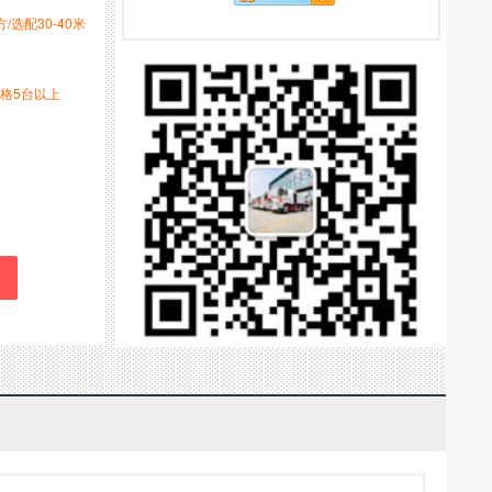
方/选配30-40米
格5台以上