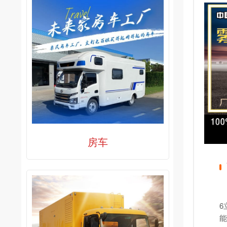
房车
6
能