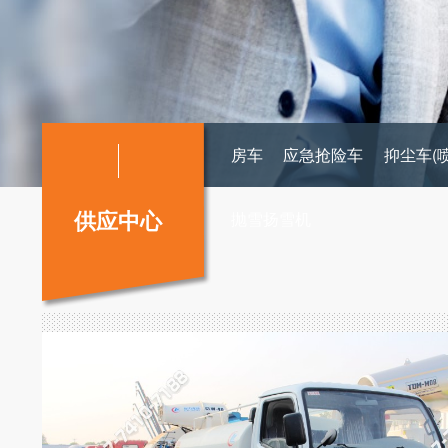
房车
应急抢险车
抑尘车(
供应中心
抛雪扬雪机