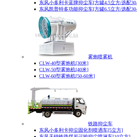
东风小多利卡蓝牌抑尘车[方罐4.5立方/选配30-
东风凯普特多功能抑尘车[方罐6.5立方/选配30-
雾炮喷雾机
CLW-40型雾炮机[30米]
CLW-50型雾炮机[40米]
CLW-60型雾炮机[50-60米]
铁路抑尘车
东风小多利卡抑尘固化剂喷洒车[5立方]
东风天锦铁路煤炭运输抑尘喷淋车[10立方]