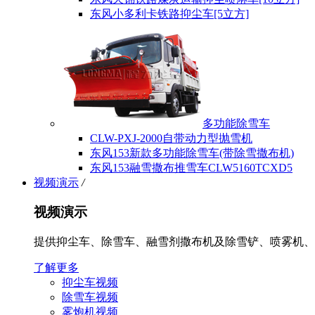
东风小多利卡铁路抑尘车[5立方]
多功能除雪车
CLW-PXJ-2000自带动力型抛雪机
东风153新款多功能除雪车(带除雪撒布机)
东风153融雪撒布推雪车CLW5160TCXD5
视频演示
/
视频演示
提供抑尘车、除雪车、融雪剂撒布机及除雪铲、喷雾机、
了解更多
抑尘车视频
除雪车视频
雾炮机视频