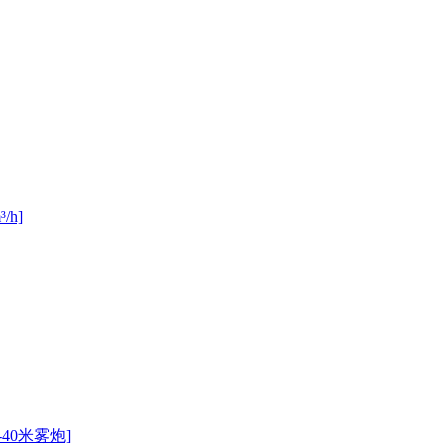
h]
40米雾炮]