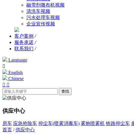
融雪剂撒布机视频
清洗车视频
污水处理车视频
企业宣传视频
客户案例
/
服务承诺
/
联系我们
/
Language

English
Chinese


查找
供应中心
房车
应急抢险车
抑尘车(喷雾消毒车)
雾炮喷雾机
铁路抑尘车
首页
/
供应中心