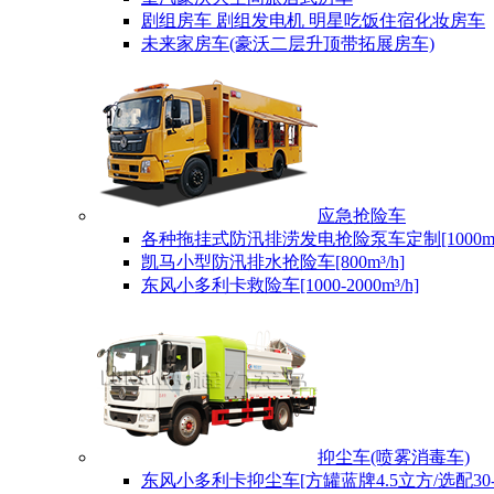
剧组房车 剧组发电机 明星吃饭住宿化妆房车
未来家房车(豪沃二层升顶带拓展房车)
应急抢险车
各种拖挂式防汛排涝发电抢险泵车定制[1000m³/
凯马小型防汛排水抢险车[800m³/h]
东风小多利卡救险车[1000-2000m³/h]
抑尘车(喷雾消毒车)
东风小多利卡抑尘车[方罐蓝牌4.5立方/选配30-