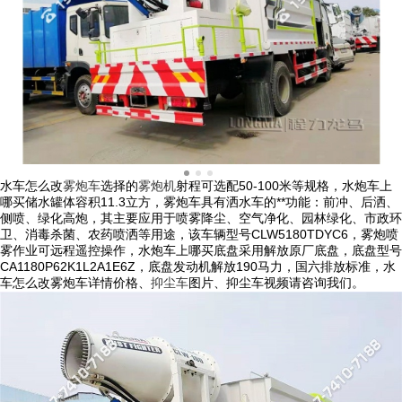
水车怎么改
雾炮车
选择的
雾炮机
射程可选配50-100米等规格，水炮车上
哪买储水罐体容积11.3立方，雾炮车具有洒水车的**功能：前冲、后洒、
侧喷、绿化高炮，其主要应用于喷雾降尘、空气净化、园林绿化、市政环
卫、消毒杀菌、农药喷洒等用途，该车辆型号CLW5180TDYC6，雾炮喷
雾作业可远程遥控操作，水炮车上哪买底盘采用解放原厂底盘，底盘型号
CA1180P62K1L2A1E6Z，底盘发动机解放190马力，国六排放标准，水
车怎么改雾炮车详情价格、
抑尘车
图片、抑尘车视频请咨询我们。