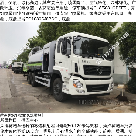
洒、侧喷、绿化高炮，其主要应用于喷雾降尘、空气净化、园林绿化、市
厂雾炮机结构紧凑，射程远，雾粒细小，覆盖面积大，可手动或遥控操
政环卫、消毒杀菌、农药喷洒等用途，该车辆型号CLW5081GPSE5，雾
炮喷雾作业可远程遥控操作，供应除尘喷雾机厂家底盘采用东风原厂底
纵，可随意控制调节水平旋转及喷雾角度，远程遥控操作距离可达100米
盘，底盘型号EQ1080SJ8BDC，底盘
以上。
4）整车运行稳定，始终处于佳运行状态，使用寿命更长，维护保养成本
低；匹配的雾炮机功力强、射程远、穿透力强、雾粒附着力强、覆盖范围
广、可以实现精量喷雾。
5）使用抑尘车耗水量相比其它抑尘喷洒设备可节约70%～80%(喷枪、洒
水机车)，且水雾覆盖粉尘面积远远大于其它抑尘喷洒设备。
6）本公司抑尘车工作效率高、喷雾速度快，对容易引起尘埃的环境喷水
除尘时，喷出的雾粒细小、与飘起的尘埃接触时，形成一种潮湿雾状体，
能快速将尘埃抑制降沉，雾量沉降率可达95%。
7）具有二次雾化技术，采用了一种特定的起涡轮风助装置改变风向使之
与雾粒的流动方向形成一个夹角，促进水雾化充分，当雾滴从喷嘴中喷出
菏泽雾炮车批发 风送雾炮车
后在喷雾区域被高速高压气流进一步破碎，并使雾滴的速度逐渐增加，提
所属栏目：
供应中心
风送雾炮车选择的雾炮机射程可选配50-120米等规格，菏泽雾炮车批发
高了雾化程度，雾化一般可达到约50-150um直径大小的雾滴。
储水罐体容积16立方，雾炮车具有洒水车的全部功能：前冲、后洒、侧
8）除了小功率机组，其它大功率发电机组均安装在车辆驾驶室与罐体之