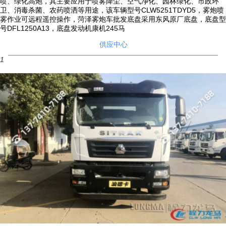
喷、绿化高炮，其主要应用于喷雾降尘、空气净化、园林绿化、市政环
卫、消毒杀菌、农药喷洒等用途，该车辆型号CLW5251TDYD5，雾炮喷
间，保障整车满载后轴荷分布合理；车辆后部加装操作平台，平台加大加
雾作业可远程遥控操作，菏泽雾炮车批发底盘采用东风原厂底盘，底盘型
宽，底部碳钢板加密，平台上安装高压水炮，高压炮竖管采用U型螺栓固
号DFL1250A13，底盘发动机康机245马
定，防止喷水时产生冲力，罐体后部加装上下扶梯，罐体顶部围板形式，
供应中心
保证人员在罐顶作业时的安全。
1
9）发电机组静音罩侧面散热窗用钢网或百页窗形式，内贴有吸音棉，可
有效的保护发电机组，防水、防灰、减噪音。罐体与罐座加装衬板，所有
焊缝均匀，外部焊缝均为满焊，采用断焊的保证断焊长度和间距一致。
10）所装取力器传动速比保证水泵在额定工作转速时发动机处于经济转
速范围；侧后防护应符合国家标准GB11567.1和GB11567.2；按照国家
标准要求加装侧标志灯和后示廓灯。
11）雾炮电控系统由专业电力工程师优化设计，使用安全系数更高，**不
会漏电、短路，且
喷雾机
设有一键紧急停止按钮，操作安全可靠。配套动
力灵活，既可用三相380V的市电，也可由配套柴油发电机组供电。
12）经过15年的制造经验，不断对产品进行优化设计，具有结构设计合
理、操作简单、维护方便、使用经济、寿命长等特点。