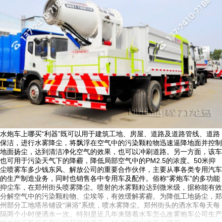
水炮车上哪买“利器”既可以用于建筑工地、房屋、道路及道路管线、道路
保洁，进行水雾降尘，将飘浮在空气中的污染颗粒物迅速逼降地面并控制
地面扬尘，达到清洁净化空气的效果，也可以冲刷道路。另一方面，该车
也可用于污染天气下的降霾，降低局部空气中的PM2.5的浓度。50米抑
尘喷雾车多少钱东风、解放公司的重要合作伙伴，主要从事各类专用汽车
的生产制造业务，同时也销售各中专用车及配件。俗称“雾炮车”的多功能
抑尘车，在郑州街头喷雾降尘。喷射的水雾颗粒达到微米级，据称能有效
分解空气中的污染颗粒物、尘埃等，有效缓解雾霾。为降低工地扬尘，郑
州部分工地塔吊铺设“淋浴”系统，喷水雾降尘。郑州街头的洒水车每天每
隔两个小时便洒水一次。特别是近几年来随着水车怎么改雾炮车公司生产