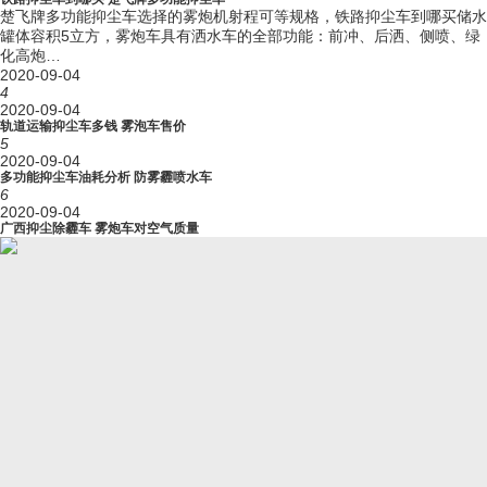
89
楚飞牌多功能抑尘车选择的雾炮机射程可等规格，铁路抑尘车到哪买储水
(km/h)
罐体容积5立方，雾炮车具有洒水车的全部功能：前冲、后洒、侧喷、绿
准乘人数
3
化高炮…
(人)
2020-09-04
轮胎规格
10.00R20，11.00R20，295/80R22.5
4
轮胎数量
2020-09-04
6+1(备胎)
轨道运输抑尘车多钱 雾泡车售价
(个)
5
弹簧片数
2020-09-04
10/12+8,12/12+8,13/12+8,7/7+6
(前/后)
多功能抑尘车油耗分析 防雾霾喷水车
6
前轮距
1928,1827
2020-09-04
(mm)
广西抑尘除霾车 雾炮车对空气质量
后轮距
1878,1860
(mm)
排放标准
GB3847-2005,GB17691-2018国Ⅵ
燃料种类
柴油
CA4DK1-22E6
发动机型
CA4DK1-18E6
号
CA6DH1-24E6
CA6DH1-22E6
165
发动机功
139
率 (kw)
179
165
发动机
4764