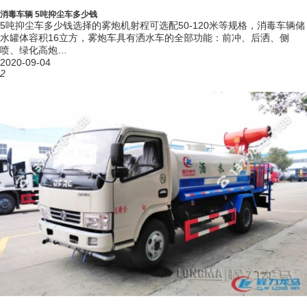
消毒车辆 5吨抑尘车多少钱
四、抑尘车的推荐选择方案：
5吨抑尘车多少钱选择的雾炮机射程可选配50-120米等规格，消毒车辆储
1）30米射程左右的需求可选择小型抑尘车或在常见的洒水车尾部进行加
水罐体容积16立方，雾炮车具有洒水车的全部功能：前冲、后洒、侧
喷、绿化高炮…
装雾炮机系统。
2020-09-04
2
2）更远射程需求需选择更专业的多功能抑尘车，其选择雾炮机更加灵
活。
3）道路运输、铁路或轨道运输等需要进行表面封层，抑制扬尘飘洒，则
选择铁路专用抑尘车，具有感应停喷功能。
4）用于移动式消毒杀菌，选择多功能抑尘式
消毒车
和洒水车式雾炮消毒
车均可。
5）用于固定厂区大门或路口，对车辆行驶通过时进行消毒，可选车辆通
过消毒车（由铁路抑尘车改装优化设计）。