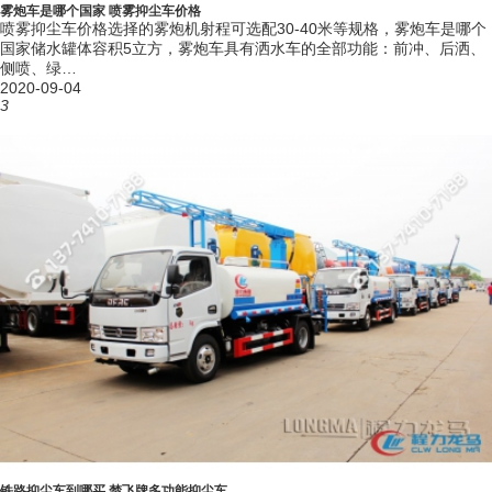
雾炮车是哪个国家 喷雾抑尘车价格
喷雾抑尘车价格选择的雾炮机射程可选配30-40米等规格，雾炮车是哪个
项 目
解放J6L多功能雾炮车主要性能参数
国家储水罐体容积5立方，雾炮车具有洒水车的全部功能：前冲、后洒、
产品型号
CLW5180TDYC6型多功能抑尘车
侧喷、绿…
生产地址
湖北随州南郊汽车工业园B区5幢抑尘车专业厂
2020-09-04
3
外形尺寸
9230,9430,9730,10030X2500X3750
(mm)
底盘型号
CA1180P62K1L2A1E6Z
底盘轴距
5300,5000,4700,4500,5600,5800,4200,4000,3800
(mm)
底盘轴数
2
底盘轴荷
6500/11500
(kg)
整备质量
10280
(kg)
总质量
18000
(kg)
额定载质
7525
量 (kg)
接近角/离
基本参
17/12
去角 (°)
数
前悬/后悬
1400/2580
(mm)
铁路抑尘车到哪买 楚飞牌多功能抑尘车
高车速