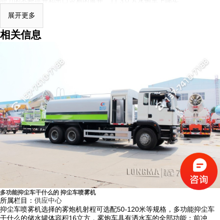
能力的不断提升和出口贸易的展开。11.3立方水炮车上哪买。
一、抑尘车性能概述：
展开更多
程力龙马
抑尘车系列产品是我公司自行设计开发、具有自主知识产权、
相关信息
****技术水平的新一代环境保洁降尘、绿化养护、园林喷药、杀菌消毒的
专用车辆设备。其主要细化分类有：多功能抑尘车、洒水车式抑尘车、铁
路专用抑尘车、爆破专用抑尘车。多功能抑尘车采用国内知名品牌二类专
用底盘改装，具有喷雾效果好，操作安全可靠，喷雾射程远，用水量小、
作业噪音低等特点。多功能抑尘车主要结构是在行走底盘机构上加装大容
积水罐、**远程雾炮机组系统、发电机组系统、低压冲洗洒水系统、绿化
洒水高炮（可选装电子遥控水炮在车辆前端）、液压系统、电控系统、专
用的作业装置等改装而成，其性能在国内处于**水平。
二、抑尘车适用范围：
1）城市街道雾霾治理、公共场所消毒杀菌、园林绿化等市政环卫工程。
2）冶金、矿业、化工、建筑工地、房屋拆迁改造现场、场地平整现场等
多功能抑尘车干什么的 抑尘车喷雾机
所属栏目：
供应中心
领域在生产施工、转运过程中的产生扬尘，对其进行喷雾降尘。
抑尘车喷雾机选择的雾炮机射程可选配50-120米等规格，多功能抑尘车
干什么的储水罐体容积16立方，雾炮车具有洒水车的全部功能：前冲、
3）露天储煤、焦、沙、石等工矿企业等散料处理堆场进行喷雾抑尘。