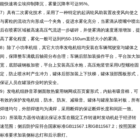
能快速将尘埃抑制降沉，雾量沉降率可达95%。
7）具有二次雾化技术，采用了一种特定的起涡轮风助装置改变风向使之
与雾粒的流动方向形成一个夹角，促进水雾化充分，当雾滴从喷嘴中喷出
后在喷雾区域被高速高压气流进一步破碎，并使雾滴的速度逐渐增加，提
高了雾化程度，雾化一般可达到约50-150um直径大小的雾滴。
8）除了小功率机组，其它大功率发电机组均安装在车辆驾驶室与罐体之
间，保障整车满载后轴荷分布合理；车辆后部加装操作平台，平台加大加
宽，底部碳钢板加密，平台上安装高压水炮，高压炮竖管采用U型螺栓固
定，防止喷水时产生冲力，罐体后部加装上下扶梯，罐体顶部围板形式，
保证人员在罐顶作业时的安全。
9）发电机组静音罩侧面散热窗用钢网或百页窗形式，内贴有吸音棉，可
有效的保护发电机组，防水、防灰、减噪音。罐体与罐座加装衬板，所有
焊缝均匀，外部焊缝均为满焊，采用断焊的保证断焊长度和间距一致。
10）所装取力器传动速比保证水泵在额定工作转速时发动机处于经济转
速范围；侧后防护应符合国家标准GB11567.1和GB11567.2；按照国家
标准要求加装侧标志灯和后示廓灯。