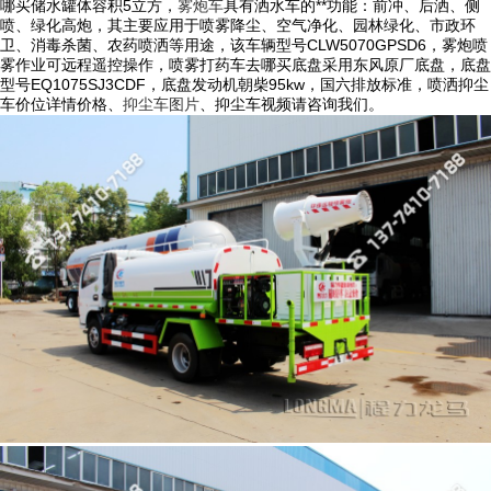
哪买储水罐体容积5立方，
雾炮车
具有洒水车的**功能：前冲、后洒、侧
喷、绿化高炮，其主要应用于喷雾降尘、空气净化、园林绿化、市政环
卫、消毒杀菌、农药喷洒等用途，该车辆型号CLW5070GPSD6，雾炮喷
雾作业可远程遥控操作，喷雾打药车去哪买底盘采用东风原厂底盘，底盘
型号EQ1075SJ3CDF，底盘发动机朝柴95kw，国六排放标准，喷洒抑尘
车价位详情价格、
抑尘车图片
、抑尘车视频请咨询我们。