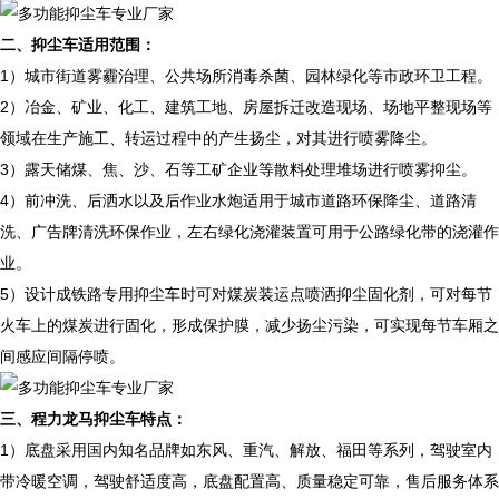
二、抑尘车适用范围：
1）城市街道雾霾治理、公共场所消毒杀菌、园林绿化等市政环卫工程。
2）冶金、矿业、化工、建筑工地、房屋拆迁改造现场、场地平整现场等
领域在生产施工、转运过程中的产生扬尘，对其进行喷雾降尘。
3）露天储煤、焦、沙、石等工矿企业等散料处理堆场进行喷雾抑尘。
4）前冲洗、后洒水以及后作业水炮适用于城市道路环保降尘、道路清
洗、广告牌清洗环保作业，左右绿化浇灌装置可用于公路绿化带的浇灌作
业。
5）设计成铁路专用抑尘车时可对煤炭装运点喷洒抑尘固化剂，可对每节
火车上的煤炭进行固化，形成保护膜，减少扬尘污染，可实现每节车厢之
间感应间隔停喷。
三、程力龙马抑尘车特点：
1）底盘采用国内知名品牌如东风、重汽、解放、福田等系列，驾驶室内
带冷暖空调，驾驶舒适度高，底盘配置高、质量稳定可靠，售后服务体系