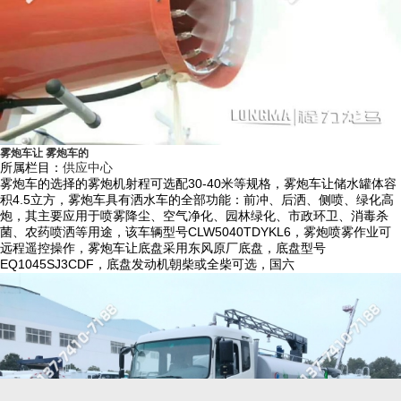
雾炮车让 雾炮车的
所属栏目：
供应中心
雾炮车的选择的雾炮机射程可选配30-40米等规格，雾炮车让储水罐体容
积4.5立方，雾炮车具有洒水车的全部功能：前冲、后洒、侧喷、绿化高
炮，其主要应用于喷雾降尘、空气净化、园林绿化、市政环卫、消毒杀
菌、农药喷洒等用途，该车辆型号CLW5040TDYKL6，雾炮喷雾作业可
远程遥控操作，雾炮车让底盘采用东风原厂底盘，底盘型号
EQ1045SJ3CDF，底盘发动机朝柴或全柴可选，国六