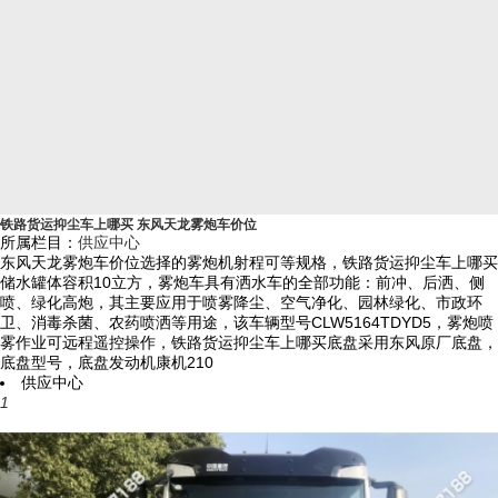
铁路货运抑尘车上哪买 东风天龙雾炮车价位
所属栏目：
供应中心
东风天龙雾炮车价位选择的雾炮机射程可等规格，铁路货运抑尘车上哪买
储水罐体容积10立方，雾炮车具有洒水车的全部功能：前冲、后洒、侧
喷、绿化高炮，其主要应用于喷雾降尘、空气净化、园林绿化、市政环
卫、消毒杀菌、农药喷洒等用途，该车辆型号CLW5164TDYD5，雾炮喷
雾作业可远程遥控操作，铁路货运抑尘车上哪买底盘采用东风原厂底盘，
底盘型号，底盘发动机康机210
供应中心
1