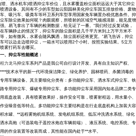
(喷、洒水机车)喷洒抑尘车价位，且水雾覆盖粉尘面积远远大于其它抑尘
喷洒设备。其间有不少的车型如云阳园林美化抑尘车国五排放价格、废物
车、吸污车、吸粪车等环卫系列车型享用国家免车辆置办税优惠条件。抑
尘车除尘效果如何呢？肉眼观察，所喷射的区域空气顿感清新，能见度增
强。易飞拿出了车辆的检测数据，给见证了一番。“我们经过反复试验，
在车辆静止的情况下，抑尘车的除尘面积是几千平方米到上万平方米不
等，如有微风，水雾会随风飘洒，除尘面积还将更宽。”易飞告诉，抑尘
车可以边走边喷抑尘，一箱水可以喷用2个小时。按照实验结果。5立方
喷雾打药车去哪买。
一、抑尘车性能概述：
程力龙马
抑尘车系列产品是我公司自行设计开发、具有自主知识产权、
****技术水平的新一代环境保洁降尘、绿化养护、园林喷药、杀菌消毒的
专用车辆设备。其主要细化分类有：多功能抑尘车、洒水车式抑尘车、铁
路专用抑尘车、爆破专用抑尘车。多功能抑尘车采用国内知名品牌二类专
用底盘改装，具有喷雾效果好，操作安全可靠，喷雾射程远，用水量小、
作业噪音低等特点。多功能抑尘车主要结构是在行走底盘机构上加装大容
积水罐、**远程雾炮机组系统、发电机组系统、低压冲洗洒水系统、绿化
洒水高炮（可选装电子遥控水炮在车辆前端）、液压系统、电控系统、专
用的作业装置等改装而成，其性能在国内处于**水平。