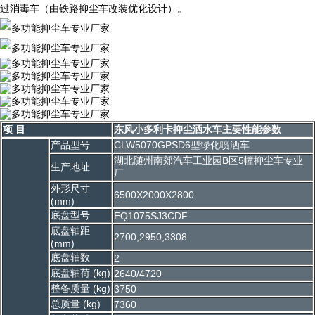
过消毒车（由铁路抑尘车改装优化设计）。
项 目
东风小多利卡抑尘洒水车主要性能参数
产品型号
CLW5070GPSD6型绿化喷洒车
湖北随州南郊汽车工业园B区5幢抑尘车专业
生产地址
厂
外形尺寸
6500X2000X2800
(mm)
底盘型号
EQ1075SJ3CDF
底盘轴距
2700,2950,3308
(mm)
底盘轴数
2
底盘轴荷 (kg)
2640/4720
整备质量 (kg)
3750
总质量 (kg)
7360