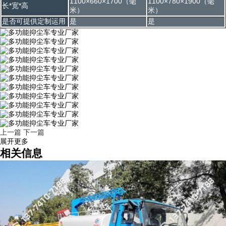
1100×660×1700（毫
1100×780×1900（毫
长*宽*高
米）
米）
是否可提供定制运用
是
是
上一篇
下一篇
展开更多
相关信息