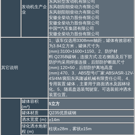
东风轻型发动机有限公司
发动机生产企
东风朝阳朝柴动力有限公司
业
东风朝阳朝柴动力有限公司
安徽全柴动力股份有限公司
安徽全柴动力股份有限公司
中国**汽车集团有限公司
安徽全柴动力股份有限公司
1、该车仅选用3308mm轴距，罐体有效容积
为3.84立方米，罐体尺寸为
(mm):3100×1600×1150。2、防护材
料:Q235B碳钢，连接方式:左右侧面及后下部
防护均采用焊接连接，后部防护断面尺寸
其它说明
(mm):120×50，后部防护离地高度
(mm):470。3、ABS型号/厂家:ABS/ASR-12V-
4S/4M/襄阳东风隆诚机械有限责任公司。4、
专用装置:罐体，主要用于路面洒水及园林绿
化。5、随底盘选装驾驶室。可选装前冲洒水
装置位置。
罐体容积
5立方
(m³)
罐体材质
Q235优质碳钢
洒水宽度 (m)
≥14m
绿化洒水炮射
柱状≥28m，雾状≥15m
程 (m)