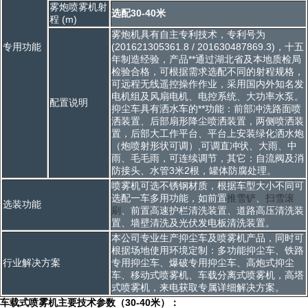
雾炮喷雾机射
选配30-40米
程 (m)
雾炮机具有自主专利技术，专利号为
专用功能
(201621305361.8 / 201630487869.3)，十五
年制造经验，产品**通过湖北省及本地质检局
检验合格，可根据需求选配不同的射程规格，
可远程无线遥控操作作业，采用国内外知名发
电机组及风扇电机、电控系统、大功率水泵。
配置说明
抑尘车具有洒水车的**功能：前部冲洗路面喷
洒装置、后部扇形降尘喷洒装置，两侧喷洒装
置，后部大工作平台、平台上安装绿化洒水炮
（炮喷射形状可调）,可调直冲状、大雨、中
雨、毛毛雨，可连续调节，其它：自流阀及消
防接头、水管3米2根，罐体防腐处理。
喷雾机可选不锈钢材质，根据车型大小不同可
选配一车多用功能，如前置
推雪铲
、
扫雪滚
选装功能
刷
、前置高速护栏清洗装置、道路高压清洗装
置、墙壁清洗及光伏发电板清洗装置。
本公司专业生产抑尘车及喷雾机产品，同时可
根据场地使用环境定制：多功能抑尘车、铁路
行业解决方案
专用抑尘车、爆破专用抑尘车、高炮式抑尘
车、移动式喷雾机、车载分离式喷雾机，高塔
式喷雾机，来电获取专属详细解决方案。
车载式喷雾机主要技术参数（30-40米）：