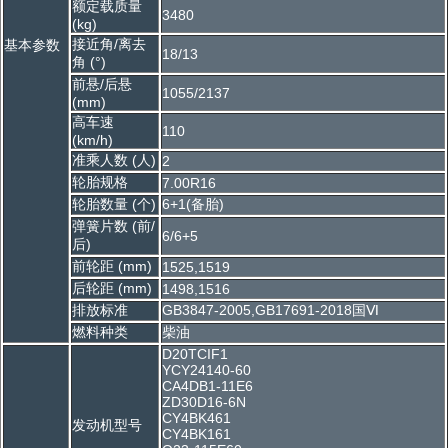
额定载质量
3480
(kg)
接近角/离去
基本参数
18/13
角 (°)
前悬/后悬
1055/2137
(mm)
高车速
110
(km/h)
准乘人数 (人)
2
轮胎规格
7.00R16
轮胎数量 (个)
6+1(备胎)
弹簧片数 (前/
6/6+5
后)
前轮距 (mm)
1525,1519
后轮距 (mm)
1498,1516
排放标准
GB3847-2005,GB17691-2018国Ⅵ
燃料种类
柴油
D20TCIF1
YCY24140-60
CA4DB1-11E6
ZD30D16-6N
CY4BK461
发动机型号
CY4BK161