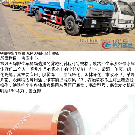
铁路抑尘车多钱 东风天锦抑尘车价钱
所属栏目：
供应中心
东风天锦抑尘车价钱选择的雾炮机射程可等规格，铁路抑尘车多钱储水罐
体容积12立方，雾炮车具有洒水车的全部功能：前冲、后洒、侧喷、绿
化高炮，其主要应用于喷雾降尘、空气净化、园林绿化、市政环卫、消毒
杀菌、农药喷洒等用途，该车辆型号东风153，雾炮喷雾作业可远程遥控
操作，铁路抑尘车多钱底盘采用东风原厂底盘，底盘型号，底盘发动机康
明斯190马力，国五排