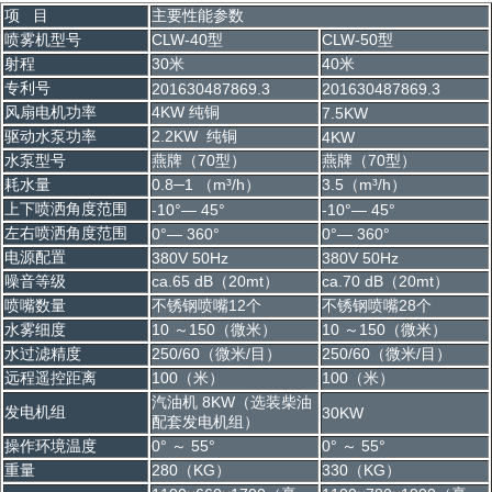
项 目
主要性能参数
喷雾机型号
CLW-40型
CLW-50型
射程
30米
40米
专利号
201630487869.3
201630487869.3
风扇电机功率
4KW 纯铜
7.5KW
驱动水泵功率
2.2KW 纯铜
4KW
水泵型号
燕牌（70型）
燕牌（70型）
耗水量
0.8─1 （m³/h）
3.5（m³/h）
上下喷洒角度范围
-10°— 45°
-10°— 45°
左右喷洒角度范围
0°— 360°
0°— 360°
电源配置
380V 50Hz
380V 50Hz
噪音等级
ca.65 dB（20mt）
ca.70 dB（20mt）
喷嘴数量
不锈钢喷嘴12个
不锈钢喷嘴28个
水雾细度
10 ～150（微米）
10 ～150（微米）
水过滤精度
250/60（微米/目）
250/60（微米/目）
远程遥控距离
100（米）
100（米）
汽油机 8KW（选装柴油
发电机组
30KW
配套发电机组）
操作环境温度
0° ～ 55°
0° ～ 55°
重量
280（KG）
330（KG）