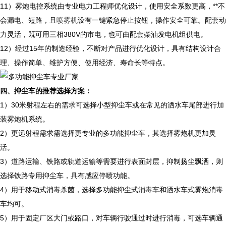
11）雾炮电控系统由专业电力工程师优化设计，使用安全系数更高，**不
会漏电、短路，且
喷雾机
设有一键紧急停止按钮，操作安全可靠。配套动
力灵活，既可用三相380V的市电，也可由配套柴油发电机组供电。
12）经过15年的制造经验，不断对产品进行优化设计，具有结构设计合
理、操作简单、维护方便、使用经济、寿命长等特点。
四、抑尘车的推荐选择方案：
1）30米射程左右的需求可选择小型抑尘车或在常见的洒水车尾部进行加
装雾炮机系统。
2）更远射程需求需选择更专业的多功能抑尘车，其选择雾炮机更加灵
活。
3）道路运输、铁路或轨道运输等需要进行表面封层，抑制扬尘飘洒，则
选择铁路专用抑尘车，具有感应停喷功能。
4）用于移动式消毒杀菌，选择多功能抑尘式
消毒车
和洒水车式雾炮消毒
车均可。
5）用于固定厂区大门或路口，对车辆行驶通过时进行消毒，可选车辆通