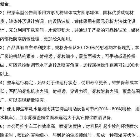
健全。
2）根据车型公告而采用方形瓦楞罐体或方圆形罐体，国标优质碳钢材
质，罐体外形设计协调，内设防波板，罐体采用有限元分析方法优化设
计，充分利用车载空间，水罐容积大，并通过了严格的可靠性试验，罐体
内部做防腐防锈处理，更加经久耐用。
3）产品具有自主专利技术，规格齐全从30-120米的射程均常备现货，本
厂雾炮机结构紧凑，射程远，雾粒细小，覆盖面积大，可手动或遥控操
纵，可随意控制调节水平旋转及喷雾角度，远程遥控操作距离可达100米
以上。
4）整车运行稳定，始终处于佳运行状态，使用寿命更长，维护保养成本
低；匹配的雾炮机功力强、射程远、穿透力强、雾粒附着力强、覆盖范围
广、可以实现精量喷雾。
5）使用抑尘车耗水量相比其它抑尘喷洒设备可节约70%～80%(喷枪、洒
水机车)，且水雾覆盖粉尘面积远远大于其它抑尘喷洒设备。
6）本公司抑尘车工作效率高、喷雾速度快，对容易引起尘埃的环境喷水
除尘时，喷出的雾粒细小、与飘起的尘埃接触时，形成一种潮湿雾状体，