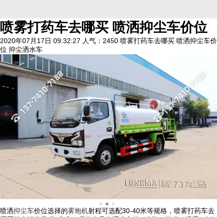
喷雾打药车去哪买 喷洒抑尘车价位
2020年07月17日 09:32:27
人气：2450
喷雾打药车去哪买 喷洒抑尘车价
位 抑尘洒水车
喷洒
抑尘车
价位选择的
雾炮机
射程可选配30-40米等规格，喷雾打药车去