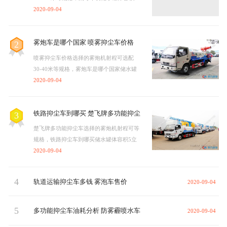
立方，雾炮车具有洒水车的全部功能：前
2020-09-04
冲、后洒、侧喷、绿化高炮…
雾炮车是哪个国家 喷雾抑尘车价格
2
喷雾抑尘车价格选择的雾炮机射程可选配
30-40米等规格，雾炮车是哪个国家储水罐
体容积5立方，雾炮车具有洒水车的全部功
2020-09-04
能：前冲、后洒、侧喷、绿…
铁路抑尘车到哪买 楚飞牌多功能抑尘
3
车
楚飞牌多功能抑尘车选择的雾炮机射程可等
规格，铁路抑尘车到哪买储水罐体容积5立
方，雾炮车具有洒水车的全部功能：前冲、
2020-09-04
后洒、侧喷、绿化高炮…
4
轨道运输抑尘车多钱 雾泡车售价
2020-09-04
5
多功能抑尘车油耗分析 防雾霾喷水车
2020-09-04