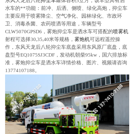
东风天龙后八轮
抑尘车
罐体容积5立方，该车型具有洒
水车的**功能：前冲、后洒、侧喷、绿化高炮，抑尘车
主要应用于喷雾降尘、空气净化、园林绿化、市政环
卫、消毒杀菌、农药喷洒等用途，车辆型号
CLW5070GPSD6，雾炮抑尘车是洒水车可搭配的
喷雾机
射程可选择30,35,40米等规格，
雾炮机
可远程遥控操
作，东风天龙后八轮抑尘车底盘采用东风原厂底盘，底
盘型号EQ1075SJ3CDF，发动机朝柴95kw，国六排放标
准，雾炮抑尘车是洒水车详情价格、图片、视频请咨询
13774107188。