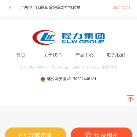
6
广西抑尘除霾车 雾炮车对空气质量
2020-09-04
首页
关于我们
产品中心
联系我们
鄂ICP备15009348号-12
Copyright© 2018-2020
版权所有
鄂公网安备42130202448181
二、抑尘车适用范围：
1）城市街道雾霾治理、公共场所消毒杀菌、园林绿化
等市政环卫工程。
2）冶金、矿业、化工、建筑工地、房屋拆迁改造现
我要留言
快速报价
场、场地平整现场等领域在生产施工、转运过程中的产