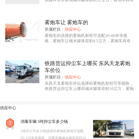
洒水车的全部功能：前冲、后洒、侧喷、绿化高
炮，其主要应用于喷雾降尘、空气净化、园林绿
程力龙马
抑尘车系列产品是我公司自行设计开发、具有
化、市政环卫、消毒杀菌、农药喷洒等用途，该车
辆型号东风153，雾炮喷雾作业可远程遥控操作，
自主知识产权、****技术水平的新一代环境保洁降尘、
雾炮车让 雾炮车的
铁路抑尘车多钱底盘采用东风原厂底盘，底盘型
所属栏目：
供应中心
绿化养护、园林喷药、杀菌消毒的专用车辆设备。其主
号，底盘发动机康明斯190马力，国五排
雾炮车的选择的雾炮机射程可选配30-40米等规
格，雾炮车让储水罐体容积4.5立方，雾炮车具有
要细化分类有：多功能抑尘车、洒水车式抑尘车、铁路
洒水车的全部功能：前冲、后洒、侧喷、绿化高
炮，其主要应用于喷雾降尘、空气净化、园林绿
专用抑尘车、爆破专用抑尘车。多功能抑尘车采用国内
化、市政环卫、消毒杀菌、农药喷洒等用途，该车
辆型号CLW5040TDYKL6，雾炮喷雾作业可远程
知名品牌二类专用底盘改装，具有喷雾效果好，操作安
铁路货运抑尘车上哪买 东风天龙雾炮
遥控操作，雾炮车让底盘采用东风原厂底盘，底盘
车价位
全可靠，喷雾射程远，用水量小、作业噪音低等特点。
型号EQ1045SJ3CDF，底盘发动机朝柴或全柴可
所属栏目：
供应中心
选，国六
多功能抑尘车主要结构是在行走底盘机构上加装大容积
东风天龙雾炮车价位选择的雾炮机射程可等规格，
铁路货运抑尘车上哪买储水罐体容积10立方，雾炮
水罐、**远程雾炮机组系统、发电机组系统、低压冲洗
车具有洒水车的全部功能：前冲、后洒、侧喷、绿
化高炮，其主要应用于喷雾降尘、空气净化、园林
洒水系统、绿化洒水高炮（可选装电子遥控水炮在车辆
绿化、市政环卫、消毒杀菌、农药喷洒等用途，该
供应中心
车辆型号CLW5164TDYD5，雾炮喷雾作业可远程
前端）、液压系统、电控系统、专用的作业装置等改装
遥控操作，铁路货运抑尘车上哪买底盘采用东风原
厂底盘，底盘型号，底盘发动机康机210
消毒车辆 5吨抑尘车多少钱
1
而成，其性能在国内处于**水平。
5吨抑尘车多少钱选择的雾炮机射程可选配
50-120米等规格，消毒车辆储水罐体容积16