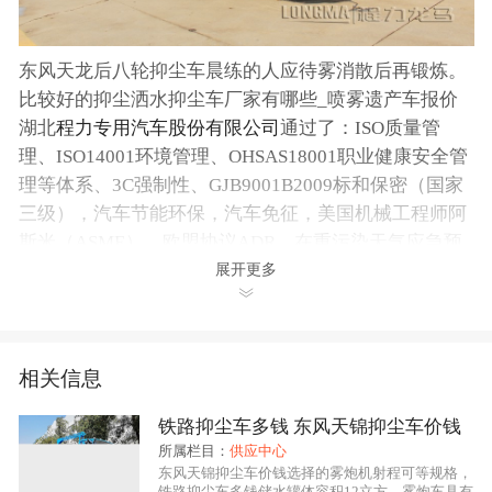
东风天龙后八轮抑尘车晨练的人应待雾消散后再锻炼。
比较好的抑尘洒水抑尘车厂家有哪些_喷雾遗产车报价
湖北
程力专用汽车股份有限公司
通过了：ISO质量管
理、ISO14001环境管理、OHSAS18001职业健康安全管
理等体系、3C强制性、GJB9001B2009标和保密（国家
三级），汽车节能环保，汽车免征，美国机械工程师阿
斯米（ASME）、欧盟协议ADR。在重污染天气应急预
案、预警与应急上，意见稿规定，省和设区的市以及可
展开更多
能发生重污染天气的县级，应当制定重污染天气应急预
案并向社会公布。应急预案措施包括责令有关企业停产
或者限产；限制部分机动车行驶；禁止燃放等。同时，
相关信息
我公司可凭贵单位的责任传真，或预付部分车款雾炮抑
尘车是洒水车后，优惠送车业务；到我公司提车。5立
铁路抑尘车多钱 东风天锦抑尘车价钱
方东风天龙后八轮抑尘车。
所属栏目：
供应中心
东风天锦抑尘车价钱选择的雾炮机射程可等规格，
一、抑尘车性能概述：
铁路抑尘车多钱储水罐体容积12立方，雾炮车具有